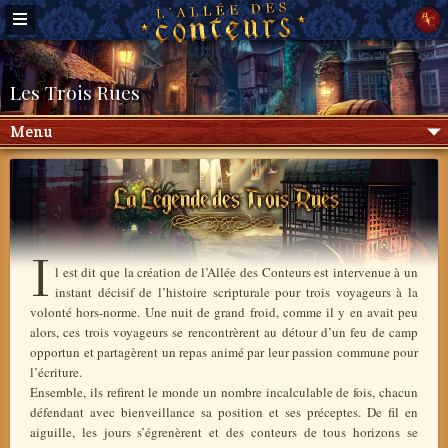
Les Trois Rues
Menu
I
l est dit que la création de l’Allée des Conteurs est intervenue à un
instant décisif de l’histoire scripturale pour trois voyageurs à la
volonté hors-norme. Une nuit de grand froid, comme il y en avait peu
alors, ces trois voyageurs se rencontrèrent au détour d’un feu de camp
opportun et partagèrent un repas animé par leur passion commune pour
l’écriture.
Ensemble, ils refirent le monde un nombre incalculable de fois, chacun
défendant avec bienveillance sa position et ses préceptes. De fil en
aiguille, les jours s’égrenèrent et des conteurs de tous horizons se