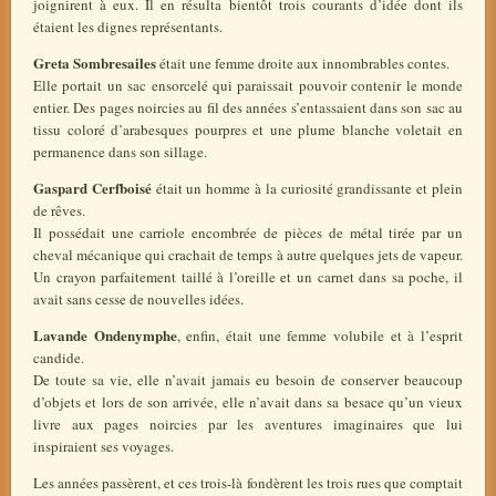
joignirent à eux. Il en résulta bientôt trois courants d’idée dont ils
étaient les dignes représentants.
Greta Sombresailes
était une femme droite aux innombrables contes.
Elle portait un sac ensorcelé qui paraissait pouvoir contenir le monde
entier. Des pages noircies au fil des années s’entassaient dans son sac au
tissu coloré d’arabesques pourpres et une plume blanche voletait en
permanence dans son sillage.
Gaspard Cerfboisé
était un homme à la curiosité grandissante et plein
de rêves.
Il possédait une carriole encombrée de pièces de métal tirée par un
cheval mécanique qui crachait de temps à autre quelques jets de vapeur.
Un crayon parfaitement taillé à l’oreille et un carnet dans sa poche, il
avait sans cesse de nouvelles idées.
Lavande Ondenymphe
, enfin, était une femme volubile et à l’esprit
candide.
De toute sa vie, elle n’avait jamais eu besoin de conserver beaucoup
d’objets et lors de son arrivée, elle n’avait dans sa besace qu’un vieux
livre aux pages noircies par les aventures imaginaires que lui
inspiraient ses voyages.
Les années passèrent, et ces trois-là fondèrent les trois rues que comptait