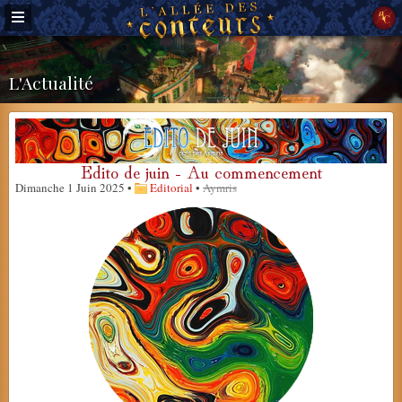
L'Actualité
Edito de juin - Au commencement
Dimanche 1 Juin 2025 •
Editorial
•
Aymris