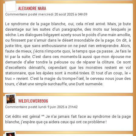
ALEXANDRE NARA
Commentaire posté mercredi 20 août 2025 à 04h59
Le syndrome de la page blanche, oui, cela m’est arrivé. Mais, je bute
davantage sur les suites d’un paragraphe, des mots sur lesquels je
sèche. Les dialogues bégayent azerty sous le poids d’une main amollie,
ou finissent par s’amuïr dans le désert insondable de la page. On dit, à
juste titre, que sans enthousiasme on ne peut rien entreprendre. Alors,
faute de mieux, j’écris n’importe quoi, le temps que ça passe. Je fais le
tri par la suite. C’est dans ces moments-là aussi que mon épouse me
demande d’aller tondre la pelouse ou de réparer la clôture. Ce sont
d’excellents dérivatifs, cependant que les monstres restent en vol
stationnaire, que les épées sont à moitié tirées. Et tout d’un coup, le «
truc » revient. C’est la magie du trompe-l’œil, le cerveau nous joue des
tours, c’était une simple surchauffe, une Durit surmenée.
WILDFLOWER8906
Commentaire posté lundi 9 juin 2025 à 21h42
Cet édito est génial ^^ Je n'ai jamais fait face au syndrome de la page
blanche, j'espère que ça aidera ceux qui ont ce problème !