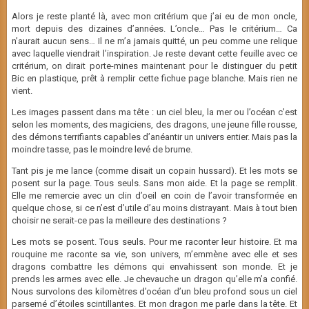
Alors je reste planté là, avec mon critérium que j’ai eu de mon oncle,
mort depuis des dizaines d’années. L’oncle… Pas le critérium… Ca
n’aurait aucun sens… Il ne m’a jamais quitté, un peu comme une relique
avec laquelle viendrait l’inspiration. Je reste devant cette feuille avec ce
critérium, on dirait porte-mines maintenant pour le distinguer du petit
Bic en plastique, prêt à remplir cette fichue page blanche. Mais rien ne
vient.
Les images passent dans ma tête : un ciel bleu, la mer ou l’océan c’est
selon les moments, des magiciens, des dragons, une jeune fille rousse,
des démons terrifiants capables d’anéantir un univers entier. Mais pas la
moindre tasse, pas le moindre levé de brume.
Tant pis je me lance (comme disait un copain hussard). Et les mots se
posent sur la page. Tous seuls. Sans mon aide. Et la page se remplit.
Elle me remercie avec un clin d’oeil en coin de l’avoir transformée en
quelque chose, si ce n’est d’utile d’au moins distrayant. Mais à tout bien
choisir ne serait-ce pas la meilleure des destinations ?
Les mots se posent. Tous seuls. Pour me raconter leur histoire. Et ma
rouquine me raconte sa vie, son univers, m’emmène avec elle et ses
dragons combattre les démons qui envahissent son monde. Et je
prends les armes avec elle. Je chevauche un dragon qu’elle m’a confié.
Nous survolons des kilomètres d’océan d’un bleu profond sous un ciel
parsemé d’étoiles scintillantes. Et mon dragon me parle dans la tête. Et