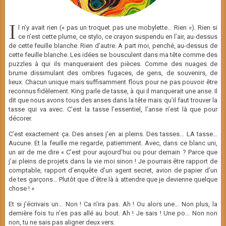
I
l n’y avait rien (« pas un troquet pas une mobylette… Rien »). Rien si
ce n’est cette plume, ce stylo, ce crayon suspendu en l’air, au-dessus
de cette feuille blanche. Rien d’autre. A part moi, penché, au-dessus de
cette feuille blanche. Les idées se bousculent dans ma tête comme des
puzzles à qui ils manqueraient des pièces. Comme des nuages de
brume dissimulant des ombres fugaces, de gens, de souvenirs, de
lieux. Chacun unique mais suffisamment flous pour ne pas pouvoir être
reconnus fidèlement. King parle de tasse, à qui il manquerait une anse. Il
dit que nous avons tous des anses dans la tête mais qu’il faut trouver la
tasse qui va avec. C’est la tasse l’essentiel, l’anse n’est là que pour
décorer.
C’est exactement ça. Des anses j’en ai pleins. Des tasses… LA tasse…
Aucune. Et la feuille me regarde, patiemment. Avec, dans ce blanc uni,
un air de me dire « C’est pour aujourd’hui ou pour demain ? Parce que
j’ai pleins de projets dans la vie moi sinon ! Je pourrais être rapport de
comptable, rapport d’enquête d’un agent secret, avion de papier d’un
de tes garçons… Plutôt que d’être là à attendre que je devienne quelque
chose ! »
Et si j’écrivais un… Non ! Ca n’ira pas. Ah ! Ou alors une… Non plus, la
dernière fois tu n’es pas allé au bout. Ah ! Je sais ! Une po… Non non
non, tu ne sais pas aligner deux vers.