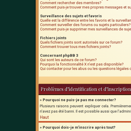
Comment rechercher des membres?
Comment puis-je trouver mes propres messages et su
Surveillance des sujets et favoris
Quelle est la différence entre les favoris et la surveill
Comment surveiller des forums ou sujets particuliers?
Comment puis-je supprimer mes surveillances de suje
Fichiers joints
Quels fichiers joints sont autorisés sur ce forum?
Comment trouver tous mes fichiers joints?
Concernant phpBB 3
Qui sont les auteurs de ce forum?
Pourquoi la fonctionnalité X n’est pas disponible?
Qui contacter pour les abus ou les questions légales
Problèmes d’identification et d’inscription
» Pourquoi ne puis-je pas me connecter?
Plusieurs raisons peuvent expliquer cela. Premièrement
n’avez pas été banni. Il est possible aussi que l’adminis
Haut
» Pourquoi dois-je m’inscrire après tout?