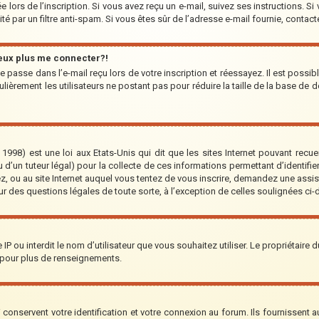
 lors de l’inscription. Si vous avez reçu un e-mail, suivez ses instructions. Si
ité par un filtre anti-spam. Si vous êtes sûr de l’adresse e-mail fournie, contact
peux plus me connecter?!
 passe dans l’e-mail reçu lors de votre inscription et réessayez. Il est possib
lièrement les utilisateurs ne postant pas pour réduire la taille de la base de d
1998) est une loi aux Etats-Unis qui dit que les sites Internet pouvant recu
 d’un tuteur légal) pour la collecte de ces informations permettant d’identifi
ez, ou au site Internet auquel vous tentez de vous inscrire, demandez une assi
our des questions légales de toute sorte, à l’exception de celles soulignées ci
re IP ou interdit le nom d’utilisateur que vous souhaitez utiliser. Le propriétaire
 pour plus de renseignements.
onservent votre identification et votre connexion au forum. Ils fournissent au