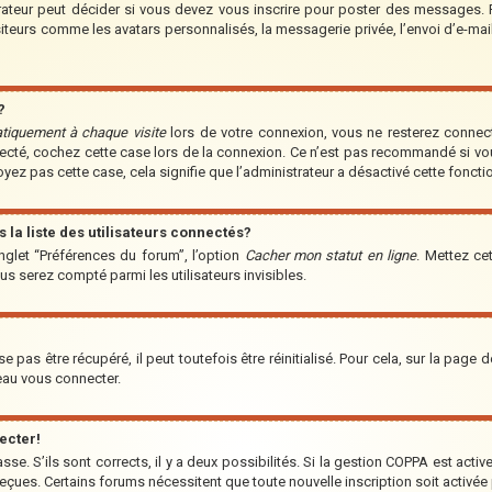
teur peut décider si vous devez vous inscrire pour poster des messages. Par
iteurs comme les avatars personnalisés, la messagerie privée, l’envoi d’e-ma
?
tiquement à chaque visite
lors de votre connexion, vous ne resterez conne
nnecté, cochez cette case lors de la connexion. Ce n’est pas recommandé si vo
voyez pas cette case, cela signifie que l’administrateur a désactivé cette fonctio
a liste des utilisateurs connectés?
nglet “Préférences du forum”, l’option
Cacher mon statut en ligne
. Mettez ce
us serez compté parmi les utilisateurs invisibles.
pas être récupéré, il peut toutefois être réinitialisé. Pour cela, sur la page 
veau vous connecter.
ecter!
asse. S’ils sont corrects, il y a deux possibilités. Si la gestion COPPA est acti
s reçues. Certains forums nécessitent que toute nouvelle inscription soit acti