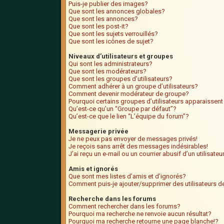
Puis-je publier des images?
Que sont les annonces globales?
Que sont les annonces?
Que sont les post-it?
Que sont les sujets verrouillés?
Que sont les icônes de sujet?
Niveaux d’utilisateurs et groupes
Qui sont les administrateurs?
Que sont les modérateurs?
Que sont les groupes d’utilisateurs?
Comment adhérer à un groupe d’utilisateurs?
Comment devenir modérateur de groupe?
Pourquoi certains groupes d’utilisateurs apparaissent
Qu’est-ce qu’un “Groupe par défaut”?
Qu’est-ce que le lien “L’équipe du forum”?
Messagerie privée
Je ne peux pas envoyer de messages privés!
Je reçois sans arrêt des messages indésirables!
J’ai reçu un e-mail ou un courrier abusif d’un utilisate
Amis et ignorés
Que sont mes listes d’amis et d’ignorés?
Comment puis-je ajouter/supprimer des utilisateurs de
Recherche dans les forums
Comment rechercher dans les forums?
Pourquoi ma recherche ne renvoie aucun résultat?
Pourquoi ma recherche retourne une page blanche!?