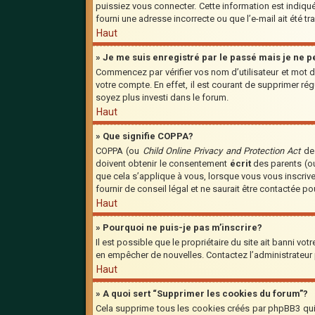
puissiez vous connecter. Cette information est indiquée
fourni une adresse incorrecte ou que l’e-mail ait été tra
Haut
» Je me suis enregistré par le passé mais je ne 
Commencez par vérifier vos nom d’utilisateur et mot de
votre compte. En effet, il est courant de supprimer régu
soyez plus investi dans le forum.
Haut
» Que signifie COPPA?
COPPA (ou
Child Online Privacy and Protection Act
de 
doivent obtenir le consentement
écrit
des parents (ou
que cela s’applique à vous, lorsque vous vous inscriv
fournir de conseil légal et ne saurait être contactée p
Haut
» Pourquoi ne puis-je pas m’inscrire?
Il est possible que le propriétaire du site ait banni vot
en empêcher de nouvelles. Contactez l’administrateur
Haut
» A quoi sert “Supprimer les cookies du forum”?
Cela supprime tous les cookies créés par phpBB3 qui c