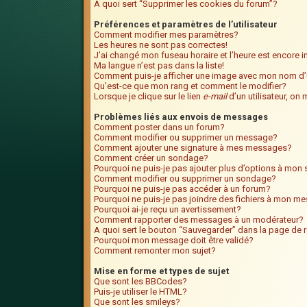
A quoi sert “Supprimer les cookies du forum”?
Préférences et paramètres de l’utilisateur
Comment modifier mes paramètres?
Les heures ne sont pas correctes!
J’ai changé mon fuseau horaire et l’heure est encore i
Ma langue n’est pas dans la liste!
Comment puis-je afficher une image avec mon nom d’u
Qu’est-ce que mon rang et comment le modifier?
Lorsque je clique sur le lien
e-mail
d’un utilisateur, o
Problèmes liés aux envois de messages
Comment poster dans un forum?
Comment modifier ou supprimer un message?
Comment ajouter une signature à mes messages?
Comment créer un sondage?
Pourquoi ne puis-je pas ajouter plus d’options à mo
Comment modifier ou supprimer un sondage?
Pourquoi ne puis-je pas accéder à un forum?
Pourquoi ne puis-je pas joindre des fichiers à mon m
Pourquoi ai-je reçu un avertissement?
Comment rapporter des messages à un modérateur?
A quoi sert le bouton “Sauvegarder” dans la page de
Pourquoi mon message doit être validé?
Comment remonter mon sujet?
Mise en forme et types de sujet
Que sont les BBCodes?
Puis-je utiliser le HTML?
Que sont les smileys?