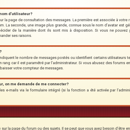
om d’utilisateur?
r sur la page de consultation des messages. La première est associée à votre 
um. La seconde, une image plus grande, connue sous le nom d’avatar est géné
 décider de la manière dont ils sont mis à disposition. Si vous ne pouvez p
emander ses raisons.
?
indiquent le nombre de messages postés ou identifient certains utilisateurs te
’un rang car il est paramétré par l’administrateur. Si vous abusez des forums
rabaisser votre compteur de messages.
teur, on me demande de me connecter?
des e-mails via le formulaire intégré (si la fonction a été activée par l’adm
ur la page du forum ou des sujets. Il se peut que vous ayez besoin d’être en