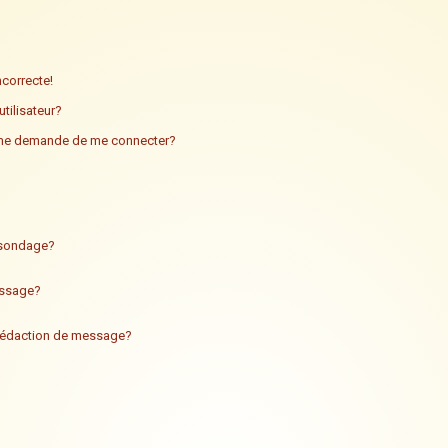
ncorrecte!
tilisateur?
n me demande de me connecter?
n sondage?
essage?
 rédaction de message?