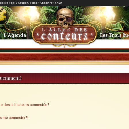
L'Agenda
Les Trois Ru
équemment)
e des utilisateurs connectés?
us me connecter?!