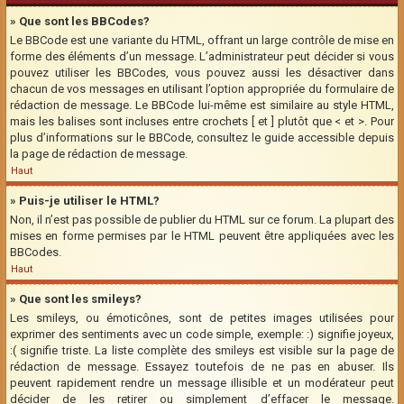
» Que sont les BBCodes?
Le BBCode est une variante du HTML, offrant un large contrôle de mise en
forme des éléments d’un message. L’administrateur peut décider si vous
pouvez utiliser les BBCodes, vous pouvez aussi les désactiver dans
chacun de vos messages en utilisant l’option appropriée du formulaire de
rédaction de message. Le BBCode lui-même est similaire au style HTML,
mais les balises sont incluses entre crochets [ et ] plutôt que < et >. Pour
plus d’informations sur le BBCode, consultez le guide accessible depuis
la page de rédaction de message.
Haut
» Puis-je utiliser le HTML?
Non, il n’est pas possible de publier du HTML sur ce forum. La plupart des
mises en forme permises par le HTML peuvent être appliquées avec les
BBCodes.
Haut
» Que sont les smileys?
Les smileys, ou émoticônes, sont de petites images utilisées pour
exprimer des sentiments avec un code simple, exemple: :) signifie joyeux,
:( signifie triste. La liste complète des smileys est visible sur la page de
rédaction de message. Essayez toutefois de ne pas en abuser. Ils
peuvent rapidement rendre un message illisible et un modérateur peut
décider de les retirer ou simplement d’effacer le message.