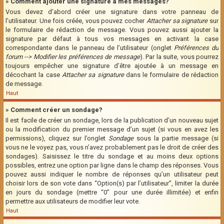
» Comment ajouter une signature à mes messages?
Vous devez d’abord créer une signature dans votre panneau de
l’utilisateur. Une fois créée, vous pouvez cocher
Attacher sa signature
sur
le formulaire de rédaction de message. Vous pouvez aussi ajouter la
signature par défaut à tous vos messages en activant la case
correspondante dans le panneau de l’utilisateur (onglet
Préférences du
forum --> Modifier les préférences de message
). Par la suite, vous pourrez
toujours empêcher une signature d’être ajoutée à un message en
décochant la case
Attacher sa signature
dans le formulaire de rédaction
de message.
Haut
» Comment créer un sondage?
Il est facile de créer un sondage, lors de la publication d’un nouveau sujet
ou la modification du premier message d’un sujet (si vous en avez les
permissions), cliquez sur l’onglet
Sondage
sous la partie message (si
vous ne le voyez pas, vous n’avez probablement pas le droit de créer des
sondages). Saisissez le titre du sondage et au moins deux options
possibles, entrez une option par ligne dans le champ des réponses. Vous
pouvez aussi indiquer le nombre de réponses qu’un utilisateur peut
choisir lors de son vote dans “Option(s) par l’utilisateur”, limiter la durée
en jours du sondage (mettre “0” pour une durée illimitée) et enfin
permettre aux utilisateurs de modifier leur vote.
Haut