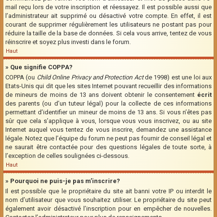
mail reçu lors de votre inscription et réessayez. Il est possible aussi que
l’administrateur ait supprimé ou désactivé votre compte. En effet, il est
courant de supprimer régulièrement les utilisateurs ne postant pas pour
réduire la taille de la base de données. Si cela vous arrive, tentez de vous
réinscrire et soyez plus investi dans le forum.
Haut
» Que signifie COPPA?
COPPA (ou
Child Online Privacy and Protection Act
de 1998) est une loi aux
Etats-Unis qui dit que les sites Internet pouvant recueillir des informations
de mineurs de moins de 13 ans doivent obtenir le consentement
écrit
des parents (ou d’un tuteur légal) pour la collecte de ces informations
permettant d’identifier un mineur de moins de 13 ans. Si vous n’êtes pas
sûr que cela s’applique à vous, lorsque vous vous inscrivez, ou au site
Internet auquel vous tentez de vous inscrire, demandez une assistance
légale. Notez que l’équipe du forum ne peut pas fournir de conseil légal et
ne saurait être contactée pour des questions légales de toute sorte, à
l’exception de celles soulignées ci-dessous.
Haut
» Pourquoi ne puis-je pas m’inscrire?
Il est possible que le propriétaire du site ait banni votre IP ou interdit le
nom d’utilisateur que vous souhaitez utiliser. Le propriétaire du site peut
également avoir désactivé l’inscription pour en empêcher de nouvelles.