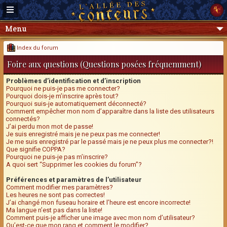
Menu
Index du forum
Foire aux questions (Questions posées fréquemment)
Problèmes d’identification et d’inscription
Pourquoi ne puis-je pas me connecter?
Pourquoi dois-je m’inscrire après tout?
Pourquoi suis-je automatiquement déconnecté?
Comment empêcher mon nom d’apparaître dans la liste des utilisateurs
connectés?
J’ai perdu mon mot de passe!
Je suis enregistré mais je ne peux pas me connecter!
Je me suis enregistré par le passé mais je ne peux plus me connecter?!
Que signifie COPPA?
Pourquoi ne puis-je pas m’inscrire?
A quoi sert “Supprimer les cookies du forum”?
Préférences et paramètres de l’utilisateur
Comment modifier mes paramètres?
Les heures ne sont pas correctes!
J’ai changé mon fuseau horaire et l’heure est encore incorrecte!
Ma langue n’est pas dans la liste!
Comment puis-je afficher une image avec mon nom d’utilisateur?
Qu’est-ce que mon rang et comment le modifier?