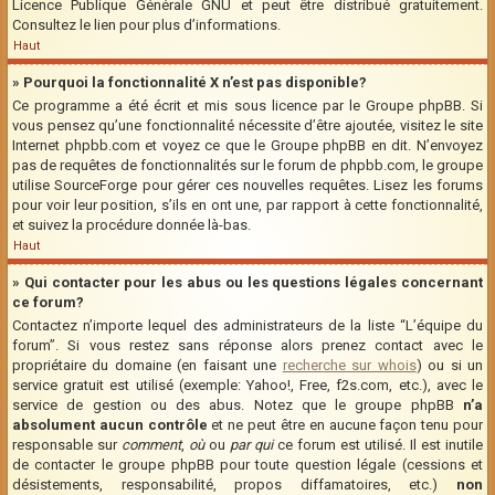
Licence Publique Générale GNU et peut être distribué gratuitement.
Consultez le lien pour plus d’informations.
Haut
» Pourquoi la fonctionnalité X n’est pas disponible?
Ce programme a été écrit et mis sous licence par le Groupe phpBB. Si
vous pensez qu’une fonctionnalité nécessite d’être ajoutée, visitez le site
Internet phpbb.com et voyez ce que le Groupe phpBB en dit. N’envoyez
pas de requêtes de fonctionnalités sur le forum de phpbb.com, le groupe
utilise SourceForge pour gérer ces nouvelles requêtes. Lisez les forums
pour voir leur position, s’ils en ont une, par rapport à cette fonctionnalité,
et suivez la procédure donnée là-bas.
Haut
» Qui contacter pour les abus ou les questions légales concernant
ce forum?
Contactez n’importe lequel des administrateurs de la liste “L’équipe du
forum”. Si vous restez sans réponse alors prenez contact avec le
propriétaire du domaine (en faisant une
recherche sur whois
) ou si un
service gratuit est utilisé (exemple: Yahoo!, Free, f2s.com, etc.), avec le
service de gestion ou des abus. Notez que le groupe phpBB
n’a
absolument aucun contrôle
et ne peut être en aucune façon tenu pour
responsable sur
comment
,
où
ou
par qui
ce forum est utilisé. Il est inutile
de contacter le groupe phpBB pour toute question légale (cessions et
désistements, responsabilité, propos diffamatoires, etc.)
non