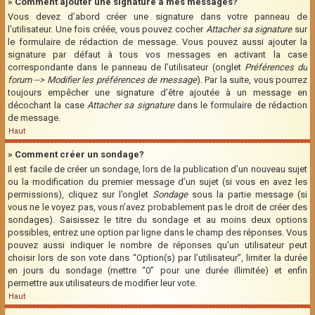
» Comment ajouter une signature à mes messages?
Vous devez d’abord créer une signature dans votre panneau de
l’utilisateur. Une fois créée, vous pouvez cocher
Attacher sa signature
sur
le formulaire de rédaction de message. Vous pouvez aussi ajouter la
signature par défaut à tous vos messages en activant la case
correspondante dans le panneau de l’utilisateur (onglet
Préférences du
forum --> Modifier les préférences de message
). Par la suite, vous pourrez
toujours empêcher une signature d’être ajoutée à un message en
décochant la case
Attacher sa signature
dans le formulaire de rédaction
de message.
Haut
» Comment créer un sondage?
Il est facile de créer un sondage, lors de la publication d’un nouveau sujet
ou la modification du premier message d’un sujet (si vous en avez les
permissions), cliquez sur l’onglet
Sondage
sous la partie message (si
vous ne le voyez pas, vous n’avez probablement pas le droit de créer des
sondages). Saisissez le titre du sondage et au moins deux options
possibles, entrez une option par ligne dans le champ des réponses. Vous
pouvez aussi indiquer le nombre de réponses qu’un utilisateur peut
choisir lors de son vote dans “Option(s) par l’utilisateur”, limiter la durée
en jours du sondage (mettre “0” pour une durée illimitée) et enfin
permettre aux utilisateurs de modifier leur vote.
Haut