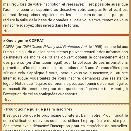
mail reçu lors de votre inscription et réessayez. Il est possible aussi que
l’administrateur ait supprimé ou désactivé votre compte. En effet, il est
courant de supprimer régulièrement les utilisateurs ne postant pas pour
réduire la taille de la base de données. Si cela vous arrive, tentez de vous
réinscrire et soyez plus investi dans le forum.
Haut
» Que signifie COPPA?
COPPA (ou
Child Online Privacy and Protection Act
de 1998) est une loi aux
Etats-Unis qui dit que les sites Internet pouvant recueillir des informations
de mineurs de moins de 13 ans doivent obtenir le consentement
écrit
des parents (ou d’un tuteur légal) pour la collecte de ces informations
permettant d’identifier un mineur de moins de 13 ans. Si vous n’êtes pas
sûr que cela s’applique à vous, lorsque vous vous inscrivez, ou au site
Internet auquel vous tentez de vous inscrire, demandez une assistance
légale. Notez que l’équipe du forum ne peut pas fournir de conseil légal et
ne saurait être contactée pour des questions légales de toute sorte, à
l’exception de celles soulignées ci-dessous.
Haut
» Pourquoi ne puis-je pas m’inscrire?
Il est possible que le propriétaire du site ait banni votre IP ou interdit le
nom d’utilisateur que vous souhaitez utiliser. Le propriétaire du site peut
également avoir désactivé l’inscription pour en empêcher de nouvelles.