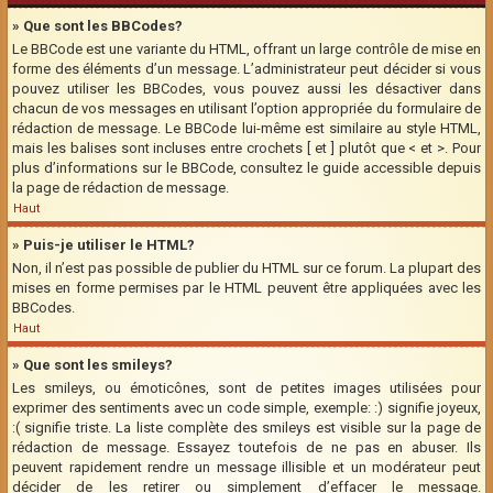
» Que sont les BBCodes?
Le BBCode est une variante du HTML, offrant un large contrôle de mise en
forme des éléments d’un message. L’administrateur peut décider si vous
pouvez utiliser les BBCodes, vous pouvez aussi les désactiver dans
chacun de vos messages en utilisant l’option appropriée du formulaire de
rédaction de message. Le BBCode lui-même est similaire au style HTML,
mais les balises sont incluses entre crochets [ et ] plutôt que < et >. Pour
plus d’informations sur le BBCode, consultez le guide accessible depuis
la page de rédaction de message.
Haut
» Puis-je utiliser le HTML?
Non, il n’est pas possible de publier du HTML sur ce forum. La plupart des
mises en forme permises par le HTML peuvent être appliquées avec les
BBCodes.
Haut
» Que sont les smileys?
Les smileys, ou émoticônes, sont de petites images utilisées pour
exprimer des sentiments avec un code simple, exemple: :) signifie joyeux,
:( signifie triste. La liste complète des smileys est visible sur la page de
rédaction de message. Essayez toutefois de ne pas en abuser. Ils
peuvent rapidement rendre un message illisible et un modérateur peut
décider de les retirer ou simplement d’effacer le message.