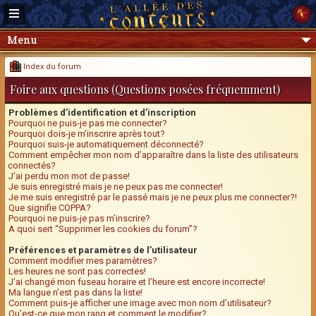
Menu
Index du forum
Foire aux questions (Questions posées fréquemment)
Problèmes d’identification et d’inscription
Pourquoi ne puis-je pas me connecter?
Pourquoi dois-je m’inscrire après tout?
Pourquoi suis-je automatiquement déconnecté?
Comment empêcher mon nom d’apparaître dans la liste des utilisateurs
connectés?
J’ai perdu mon mot de passe!
Je suis enregistré mais je ne peux pas me connecter!
Je me suis enregistré par le passé mais je ne peux plus me connecter?!
Que signifie COPPA?
Pourquoi ne puis-je pas m’inscrire?
A quoi sert “Supprimer les cookies du forum”?
Préférences et paramètres de l’utilisateur
Comment modifier mes paramètres?
Les heures ne sont pas correctes!
J’ai changé mon fuseau horaire et l’heure est encore incorrecte!
Ma langue n’est pas dans la liste!
Comment puis-je afficher une image avec mon nom d’utilisateur?
Qu’est-ce que mon rang et comment le modifier?