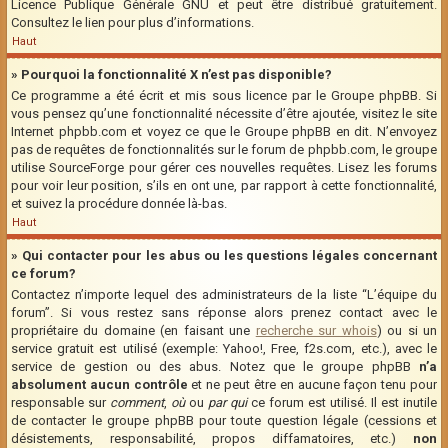
Licence Publique Générale GNU et peut être distribué gratuitement.
Consultez le lien pour plus d’informations.
Haut
» Pourquoi la fonctionnalité X n’est pas disponible?
Ce programme a été écrit et mis sous licence par le Groupe phpBB. Si
vous pensez qu’une fonctionnalité nécessite d’être ajoutée, visitez le site
Internet phpbb.com et voyez ce que le Groupe phpBB en dit. N’envoyez
pas de requêtes de fonctionnalités sur le forum de phpbb.com, le groupe
utilise SourceForge pour gérer ces nouvelles requêtes. Lisez les forums
pour voir leur position, s’ils en ont une, par rapport à cette fonctionnalité,
et suivez la procédure donnée là-bas.
Haut
» Qui contacter pour les abus ou les questions légales concernant
ce forum?
Contactez n’importe lequel des administrateurs de la liste “L’équipe du
forum”. Si vous restez sans réponse alors prenez contact avec le
propriétaire du domaine (en faisant une
recherche sur whois
) ou si un
service gratuit est utilisé (exemple: Yahoo!, Free, f2s.com, etc.), avec le
service de gestion ou des abus. Notez que le groupe phpBB
n’a
absolument aucun contrôle
et ne peut être en aucune façon tenu pour
responsable sur
comment
,
où
ou
par qui
ce forum est utilisé. Il est inutile
de contacter le groupe phpBB pour toute question légale (cessions et
désistements, responsabilité, propos diffamatoires, etc.)
non