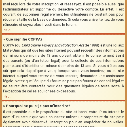
mail reçu lors de votre inscription et réessayez. Il est possible aussi que
l’administrateur ait supprimé ou désactivé votre compte. En effet, il est
courant de supprimer régulièrement les utilisateurs ne postant pas pour
réduire la taille de la base de données. Si cela vous arrive, tentez de vous
réinscrire et soyez plus investi dans le forum.
Haut
» Que signifie COPPA?
COPPA (ou
Child Online Privacy and Protection Act
de 1998) est une loi aux
Etats-Unis qui dit que les sites Internet pouvant recueillir des informations
de mineurs de moins de 13 ans doivent obtenir le consentement
écrit
des parents (ou d’un tuteur légal) pour la collecte de ces informations
permettant d’identifier un mineur de moins de 13 ans. Si vous n’êtes pas
sûr que cela s’applique à vous, lorsque vous vous inscrivez, ou au site
Internet auquel vous tentez de vous inscrire, demandez une assistance
légale. Notez que l’équipe du forum ne peut pas fournir de conseil légal et
ne saurait être contactée pour des questions légales de toute sorte, à
l’exception de celles soulignées ci-dessous.
Haut
» Pourquoi ne puis-je pas m’inscrire?
Il est possible que le propriétaire du site ait banni votre IP ou interdit le
nom d’utilisateur que vous souhaitez utiliser. Le propriétaire du site peut
également avoir désactivé l’inscription pour en empêcher de nouvelles.