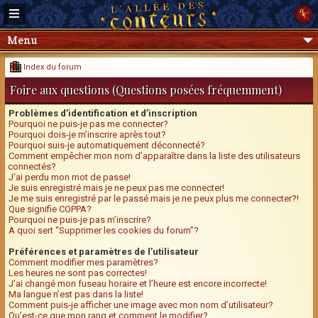
Menu
Index du forum
Foire aux questions (Questions posées fréquemment)
Problèmes d’identification et d’inscription
Pourquoi ne puis-je pas me connecter?
Pourquoi dois-je m’inscrire après tout?
Pourquoi suis-je automatiquement déconnecté?
Comment empêcher mon nom d’apparaître dans la liste des utilisateurs
connectés?
J’ai perdu mon mot de passe!
Je suis enregistré mais je ne peux pas me connecter!
Je me suis enregistré par le passé mais je ne peux plus me connecter?!
Que signifie COPPA?
Pourquoi ne puis-je pas m’inscrire?
A quoi sert “Supprimer les cookies du forum”?
Préférences et paramètres de l’utilisateur
Comment modifier mes paramètres?
Les heures ne sont pas correctes!
J’ai changé mon fuseau horaire et l’heure est encore incorrecte!
Ma langue n’est pas dans la liste!
Comment puis-je afficher une image avec mon nom d’utilisateur?
Qu’est-ce que mon rang et comment le modifier?