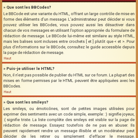
» Que sont les BBCodes?
Le BBCode est une variante du HTML, offrant un large contrôle de mise en
forme des éléments d’un message. L’administrateur peut décider si vous
pouvez utiliser les BBCodes, vous pouvez aussi les désactiver dans
chacun de vos messages en utilisant l’option appropriée du formulaire de
rédaction de message. Le BBCode lui-même est similaire au style HTML,
mais les balises sont incluses entre crochets [ et ] plutôt que < et >. Pour
plus d’informations sur le BBCode, consultez le guide accessible depuis
la page de rédaction de message.
Haut
» Puis-je utiliser le HTML?
Non, il n’est pas possible de publier du HTML sur ce forum. La plupart des
mises en forme permises par le HTML peuvent être appliquées avec les
BBCodes.
Haut
» Que sont les smileys?
Les smileys, ou émoticônes, sont de petites images utilisées pour
exprimer des sentiments avec un code simple, exemple: :) signifie joyeux,
:( signifie triste. La liste complète des smileys est visible sur la page de
rédaction de message. Essayez toutefois de ne pas en abuser. Ils
peuvent rapidement rendre un message illisible et un modérateur peut
décider de les retirer ou simplement d’effacer le message.