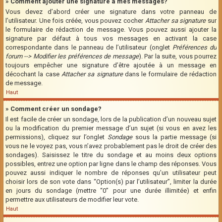
» Comment ajouter une signature à mes messages?
Vous devez d’abord créer une signature dans votre panneau de
l’utilisateur. Une fois créée, vous pouvez cocher
Attacher sa signature
sur
le formulaire de rédaction de message. Vous pouvez aussi ajouter la
signature par défaut à tous vos messages en activant la case
correspondante dans le panneau de l’utilisateur (onglet
Préférences du
forum --> Modifier les préférences de message
). Par la suite, vous pourrez
toujours empêcher une signature d’être ajoutée à un message en
décochant la case
Attacher sa signature
dans le formulaire de rédaction
de message.
Haut
» Comment créer un sondage?
Il est facile de créer un sondage, lors de la publication d’un nouveau sujet
ou la modification du premier message d’un sujet (si vous en avez les
permissions), cliquez sur l’onglet
Sondage
sous la partie message (si
vous ne le voyez pas, vous n’avez probablement pas le droit de créer des
sondages). Saisissez le titre du sondage et au moins deux options
possibles, entrez une option par ligne dans le champ des réponses. Vous
pouvez aussi indiquer le nombre de réponses qu’un utilisateur peut
choisir lors de son vote dans “Option(s) par l’utilisateur”, limiter la durée
en jours du sondage (mettre “0” pour une durée illimitée) et enfin
permettre aux utilisateurs de modifier leur vote.
Haut