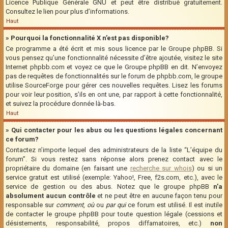
Licence Publique Générale GNU et peut être distribué gratuitement.
Consultez le lien pour plus d’informations.
Haut
» Pourquoi la fonctionnalité X n’est pas disponible?
Ce programme a été écrit et mis sous licence par le Groupe phpBB. Si
vous pensez qu’une fonctionnalité nécessite d’être ajoutée, visitez le site
Internet phpbb.com et voyez ce que le Groupe phpBB en dit. N’envoyez
pas de requêtes de fonctionnalités sur le forum de phpbb.com, le groupe
utilise SourceForge pour gérer ces nouvelles requêtes. Lisez les forums
pour voir leur position, s’ils en ont une, par rapport à cette fonctionnalité,
et suivez la procédure donnée là-bas.
Haut
» Qui contacter pour les abus ou les questions légales concernant
ce forum?
Contactez n’importe lequel des administrateurs de la liste “L’équipe du
forum”. Si vous restez sans réponse alors prenez contact avec le
propriétaire du domaine (en faisant une
recherche sur whois
) ou si un
service gratuit est utilisé (exemple: Yahoo!, Free, f2s.com, etc.), avec le
service de gestion ou des abus. Notez que le groupe phpBB
n’a
absolument aucun contrôle
et ne peut être en aucune façon tenu pour
responsable sur
comment
,
où
ou
par qui
ce forum est utilisé. Il est inutile
de contacter le groupe phpBB pour toute question légale (cessions et
désistements, responsabilité, propos diffamatoires, etc.)
non