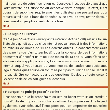
mail reçu lors de votre inscription et réessayez. Il est possible aussi que
l’administrateur ait supprimé ou désactivé votre compte. En effet, il est
courant de supprimer régulièrement les utilisateurs ne postant pas pour
réduire la taille de la base de données. Si cela vous arrive, tentez de vous
réinscrire et soyez plus investi dans le forum.
Haut
» Que signifie COPPA?
COPPA (ou
Child Online Privacy and Protection Act
de 1998) est une loi aux
Etats-Unis qui dit que les sites Internet pouvant recueillir des informations
de mineurs de moins de 13 ans doivent obtenir le consentement
écrit
des parents (ou d’un tuteur légal) pour la collecte de ces informations
permettant d’identifier un mineur de moins de 13 ans. Si vous n’êtes pas
sûr que cela s’applique à vous, lorsque vous vous inscrivez, ou au site
Internet auquel vous tentez de vous inscrire, demandez une assistance
légale. Notez que l’équipe du forum ne peut pas fournir de conseil légal et
ne saurait être contactée pour des questions légales de toute sorte, à
l’exception de celles soulignées ci-dessous.
Haut
» Pourquoi ne puis-je pas m’inscrire?
Il est possible que le propriétaire du site ait banni votre IP ou interdit le
nom d’utilisateur que vous souhaitez utiliser. Le propriétaire du site peut
également avoir désactivé l’inscription pour en empêcher de nouvelles.