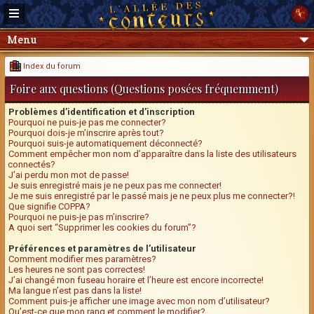
Menu
Index du forum
Foire aux questions (Questions posées fréquemment)
Problèmes d’identification et d’inscription
Pourquoi ne puis-je pas me connecter?
Pourquoi dois-je m’inscrire après tout?
Pourquoi suis-je automatiquement déconnecté?
Comment empêcher mon nom d’apparaître dans la liste des utilisateurs
connectés?
J’ai perdu mon mot de passe!
Je suis enregistré mais je ne peux pas me connecter!
Je me suis enregistré par le passé mais je ne peux plus me connecter?!
Que signifie COPPA?
Pourquoi ne puis-je pas m’inscrire?
A quoi sert “Supprimer les cookies du forum”?
Préférences et paramètres de l’utilisateur
Comment modifier mes paramètres?
Les heures ne sont pas correctes!
J’ai changé mon fuseau horaire et l’heure est encore incorrecte!
Ma langue n’est pas dans la liste!
Comment puis-je afficher une image avec mon nom d’utilisateur?
Qu’est-ce que mon rang et comment le modifier?