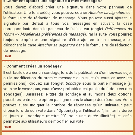
» Comment ajouter une signature à mes messages?
Vous devez d’abord créer une signature dans votre panneau de
l’utilisateur. Une fois créée, vous pouvez cocher
Attacher sa signature
sur
le formulaire de rédaction de message. Vous pouvez aussi ajouter la
signature par défaut à tous vos messages en activant la case
correspondante dans le panneau de l’utilisateur (onglet
Préférences du
forum --> Modifier les préférences de message
). Par la suite, vous pourrez
toujours empêcher une signature d’être ajoutée à un message en
décochant la case
Attacher sa signature
dans le formulaire de rédaction
de message.
Haut
» Comment créer un sondage?
Il est facile de créer un sondage, lors de la publication d’un nouveau sujet
ou la modification du premier message d’un sujet (si vous en avez les
permissions), cliquez sur l’onglet
Sondage
sous la partie message (si
vous ne le voyez pas, vous n’avez probablement pas le droit de créer des
sondages). Saisissez le titre du sondage et au moins deux options
possibles, entrez une option par ligne dans le champ des réponses. Vous
pouvez aussi indiquer le nombre de réponses qu’un utilisateur peut
choisir lors de son vote dans “Option(s) par l’utilisateur”, limiter la durée
en jours du sondage (mettre “0” pour une durée illimitée) et enfin
permettre aux utilisateurs de modifier leur vote.
Haut