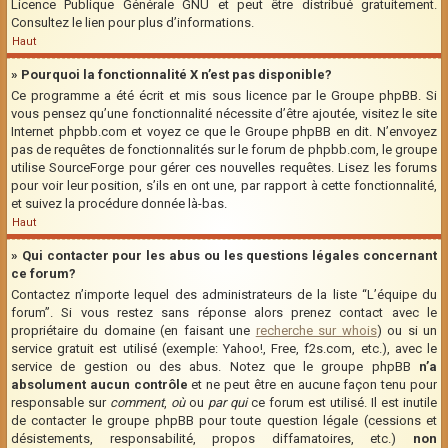
Licence Publique Générale GNU et peut être distribué gratuitement.
Consultez le lien pour plus d’informations.
Haut
» Pourquoi la fonctionnalité X n’est pas disponible?
Ce programme a été écrit et mis sous licence par le Groupe phpBB. Si
vous pensez qu’une fonctionnalité nécessite d’être ajoutée, visitez le site
Internet phpbb.com et voyez ce que le Groupe phpBB en dit. N’envoyez
pas de requêtes de fonctionnalités sur le forum de phpbb.com, le groupe
utilise SourceForge pour gérer ces nouvelles requêtes. Lisez les forums
pour voir leur position, s’ils en ont une, par rapport à cette fonctionnalité,
et suivez la procédure donnée là-bas.
Haut
» Qui contacter pour les abus ou les questions légales concernant
ce forum?
Contactez n’importe lequel des administrateurs de la liste “L’équipe du
forum”. Si vous restez sans réponse alors prenez contact avec le
propriétaire du domaine (en faisant une
recherche sur whois
) ou si un
service gratuit est utilisé (exemple: Yahoo!, Free, f2s.com, etc.), avec le
service de gestion ou des abus. Notez que le groupe phpBB
n’a
absolument aucun contrôle
et ne peut être en aucune façon tenu pour
responsable sur
comment
,
où
ou
par qui
ce forum est utilisé. Il est inutile
de contacter le groupe phpBB pour toute question légale (cessions et
désistements, responsabilité, propos diffamatoires, etc.)
non