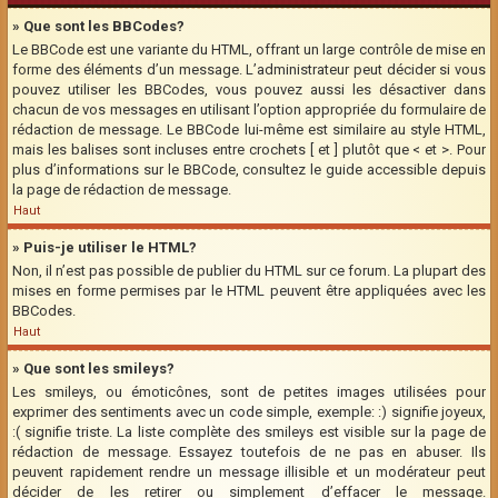
» Que sont les BBCodes?
Le BBCode est une variante du HTML, offrant un large contrôle de mise en
forme des éléments d’un message. L’administrateur peut décider si vous
pouvez utiliser les BBCodes, vous pouvez aussi les désactiver dans
chacun de vos messages en utilisant l’option appropriée du formulaire de
rédaction de message. Le BBCode lui-même est similaire au style HTML,
mais les balises sont incluses entre crochets [ et ] plutôt que < et >. Pour
plus d’informations sur le BBCode, consultez le guide accessible depuis
la page de rédaction de message.
Haut
» Puis-je utiliser le HTML?
Non, il n’est pas possible de publier du HTML sur ce forum. La plupart des
mises en forme permises par le HTML peuvent être appliquées avec les
BBCodes.
Haut
» Que sont les smileys?
Les smileys, ou émoticônes, sont de petites images utilisées pour
exprimer des sentiments avec un code simple, exemple: :) signifie joyeux,
:( signifie triste. La liste complète des smileys est visible sur la page de
rédaction de message. Essayez toutefois de ne pas en abuser. Ils
peuvent rapidement rendre un message illisible et un modérateur peut
décider de les retirer ou simplement d’effacer le message.