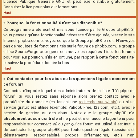
Licence Publique Générale GNU et peut être distribué gratuitement.
Consultez le lien pour plus d’informations.
Haut
» Pourquoi la fonctionnalité X n’est pas disponible?
Ce programme a été écrit et mis sous licence par le Groupe phpBB. Si
vous pensez qu’une fonctionnalité nécessite d’être ajoutée, visitez le site
Internet phpbb.com et voyez ce que le Groupe phpBB en dit. N’envoyez
pas de requêtes de fonctionnalités sur le forum de phpbb.com, le groupe
utilise SourceForge pour gérer ces nouvelles requêtes. Lisez les forums
pour voir leur position, s’ils en ont une, par rapport à cette fonctionnalité,
et suivez la procédure donnée là-bas.
Haut
» Qui contacter pour les abus ou les questions légales concernant
ce forum?
Contactez n’importe lequel des administrateurs de la liste “L’équipe du
forum”. Si vous restez sans réponse alors prenez contact avec le
propriétaire du domaine (en faisant une
recherche sur whois
) ou si un
service gratuit est utilisé (exemple: Yahoo!, Free, f2s.com, etc.), avec le
service de gestion ou des abus. Notez que le groupe phpBB
n’a
absolument aucun contrôle
et ne peut être en aucune façon tenu pour
responsable sur
comment
,
où
ou
par qui
ce forum est utilisé. Il est inutile
de contacter le groupe phpBB pour toute question légale (cessions et
désistements, responsabilité, propos diffamatoires, etc.)
non