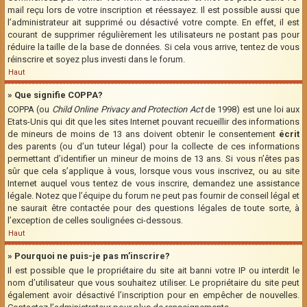
mail reçu lors de votre inscription et réessayez. Il est possible aussi que
l’administrateur ait supprimé ou désactivé votre compte. En effet, il est
courant de supprimer régulièrement les utilisateurs ne postant pas pour
réduire la taille de la base de données. Si cela vous arrive, tentez de vous
réinscrire et soyez plus investi dans le forum.
Haut
» Que signifie COPPA?
COPPA (ou
Child Online Privacy and Protection Act
de 1998) est une loi aux
Etats-Unis qui dit que les sites Internet pouvant recueillir des informations
de mineurs de moins de 13 ans doivent obtenir le consentement
écrit
des parents (ou d’un tuteur légal) pour la collecte de ces informations
permettant d’identifier un mineur de moins de 13 ans. Si vous n’êtes pas
sûr que cela s’applique à vous, lorsque vous vous inscrivez, ou au site
Internet auquel vous tentez de vous inscrire, demandez une assistance
légale. Notez que l’équipe du forum ne peut pas fournir de conseil légal et
ne saurait être contactée pour des questions légales de toute sorte, à
l’exception de celles soulignées ci-dessous.
Haut
» Pourquoi ne puis-je pas m’inscrire?
Il est possible que le propriétaire du site ait banni votre IP ou interdit le
nom d’utilisateur que vous souhaitez utiliser. Le propriétaire du site peut
également avoir désactivé l’inscription pour en empêcher de nouvelles.