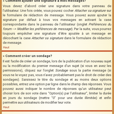
» Comment ajouter une signature à mes messages?
Vous devez d’abord créer une signature dans votre panneau de
l’utilisateur. Une fois créée, vous pouvez cocher
Attacher sa signature
sur
le formulaire de rédaction de message. Vous pouvez aussi ajouter la
signature par défaut à tous vos messages en activant la case
correspondante dans le panneau de l’utilisateur (onglet
Préférences du
forum --> Modifier les préférences de message
). Par la suite, vous pourrez
toujours empêcher une signature d’être ajoutée à un message en
décochant la case
Attacher sa signature
dans le formulaire de rédaction
de message.
Haut
» Comment créer un sondage?
Il est facile de créer un sondage, lors de la publication d’un nouveau sujet
ou la modification du premier message d’un sujet (si vous en avez les
permissions), cliquez sur l’onglet
Sondage
sous la partie message (si
vous ne le voyez pas, vous n’avez probablement pas le droit de créer des
sondages). Saisissez le titre du sondage et au moins deux options
possibles, entrez une option par ligne dans le champ des réponses. Vous
pouvez aussi indiquer le nombre de réponses qu’un utilisateur peut
choisir lors de son vote dans “Option(s) par l’utilisateur”, limiter la durée
en jours du sondage (mettre “0” pour une durée illimitée) et enfin
permettre aux utilisateurs de modifier leur vote.
Haut