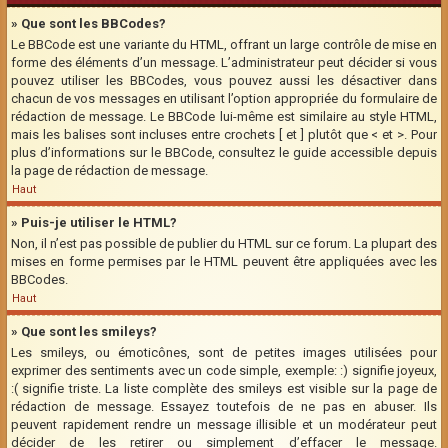
» Que sont les BBCodes?
Le BBCode est une variante du HTML, offrant un large contrôle de mise en
forme des éléments d’un message. L’administrateur peut décider si vous
pouvez utiliser les BBCodes, vous pouvez aussi les désactiver dans
chacun de vos messages en utilisant l’option appropriée du formulaire de
rédaction de message. Le BBCode lui-même est similaire au style HTML,
mais les balises sont incluses entre crochets [ et ] plutôt que < et >. Pour
plus d’informations sur le BBCode, consultez le guide accessible depuis
la page de rédaction de message.
Haut
» Puis-je utiliser le HTML?
Non, il n’est pas possible de publier du HTML sur ce forum. La plupart des
mises en forme permises par le HTML peuvent être appliquées avec les
BBCodes.
Haut
» Que sont les smileys?
Les smileys, ou émoticônes, sont de petites images utilisées pour
exprimer des sentiments avec un code simple, exemple: :) signifie joyeux,
:( signifie triste. La liste complète des smileys est visible sur la page de
rédaction de message. Essayez toutefois de ne pas en abuser. Ils
peuvent rapidement rendre un message illisible et un modérateur peut
décider de les retirer ou simplement d’effacer le message.