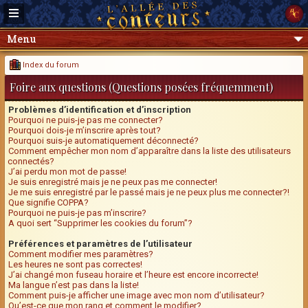
Menu
Index du forum
Foire aux questions (Questions posées fréquemment)
Problèmes d’identification et d’inscription
Pourquoi ne puis-je pas me connecter?
Pourquoi dois-je m’inscrire après tout?
Pourquoi suis-je automatiquement déconnecté?
Comment empêcher mon nom d’apparaître dans la liste des utilisateurs
connectés?
J’ai perdu mon mot de passe!
Je suis enregistré mais je ne peux pas me connecter!
Je me suis enregistré par le passé mais je ne peux plus me connecter?!
Que signifie COPPA?
Pourquoi ne puis-je pas m’inscrire?
A quoi sert “Supprimer les cookies du forum”?
Préférences et paramètres de l’utilisateur
Comment modifier mes paramètres?
Les heures ne sont pas correctes!
J’ai changé mon fuseau horaire et l’heure est encore incorrecte!
Ma langue n’est pas dans la liste!
Comment puis-je afficher une image avec mon nom d’utilisateur?
Qu’est-ce que mon rang et comment le modifier?