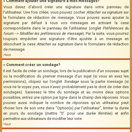
» Comment ajouter une signature à mes messages?
Vous devez d’abord créer une signature dans votre panneau de
l’utilisateur. Une fois créée, vous pouvez cocher
Attacher sa signature
sur
le formulaire de rédaction de message. Vous pouvez aussi ajouter la
signature par défaut à tous vos messages en activant la case
correspondante dans le panneau de l’utilisateur (onglet
Préférences du
forum --> Modifier les préférences de message
). Par la suite, vous pourrez
toujours empêcher une signature d’être ajoutée à un message en
décochant la case
Attacher sa signature
dans le formulaire de rédaction
de message.
Haut
» Comment créer un sondage?
Il est facile de créer un sondage, lors de la publication d’un nouveau sujet
ou la modification du premier message d’un sujet (si vous en avez les
permissions), cliquez sur l’onglet
Sondage
sous la partie message (si
vous ne le voyez pas, vous n’avez probablement pas le droit de créer des
sondages). Saisissez le titre du sondage et au moins deux options
possibles, entrez une option par ligne dans le champ des réponses. Vous
pouvez aussi indiquer le nombre de réponses qu’un utilisateur peut
choisir lors de son vote dans “Option(s) par l’utilisateur”, limiter la durée
en jours du sondage (mettre “0” pour une durée illimitée) et enfin
permettre aux utilisateurs de modifier leur vote.
Haut