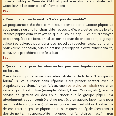
Licence Publique Générale GNU et peut être distribué gratuitement.
Consultez le lien pour plus d’informations.
Haut
» Pourquoi la fonctionnalité X n’est pas disponible?
Ce programme a été écrit et mis sous licence par le Groupe phpBB. Si
vous pensez qu’une fonctionnalité nécessite d’être ajoutée, visitez le site
Internet phpbb.com et voyez ce que le Groupe phpBB en dit. N’envoyez
pas de requêtes de fonctionnalités sur le forum de phpbb.com, le groupe
utilise SourceForge pour gérer ces nouvelles requêtes. Lisez les forums
pour voir leur position, s’ils en ont une, par rapport à cette fonctionnalité,
et suivez la procédure donnée là-bas.
Haut
» Qui contacter pour les abus ou les questions légales concernant
ce forum?
Contactez n’importe lequel des administrateurs de la liste “L’équipe du
forum”. Si vous restez sans réponse alors prenez contact avec le
propriétaire du domaine (en faisant une
recherche sur whois
) ou si un
service gratuit est utilisé (exemple: Yahoo!, Free, f2s.com, etc.), avec le
service de gestion ou des abus. Notez que le groupe phpBB
n’a
absolument aucun contrôle
et ne peut être en aucune façon tenu pour
responsable sur
comment
,
où
ou
par qui
ce forum est utilisé. Il est inutile
de contacter le groupe phpBB pour toute question légale (cessions et
désistements, responsabilité, propos diffamatoires, etc.)
non