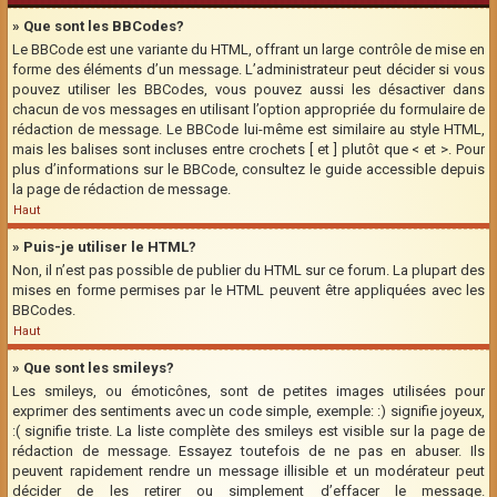
» Que sont les BBCodes?
Le BBCode est une variante du HTML, offrant un large contrôle de mise en
forme des éléments d’un message. L’administrateur peut décider si vous
pouvez utiliser les BBCodes, vous pouvez aussi les désactiver dans
chacun de vos messages en utilisant l’option appropriée du formulaire de
rédaction de message. Le BBCode lui-même est similaire au style HTML,
mais les balises sont incluses entre crochets [ et ] plutôt que < et >. Pour
plus d’informations sur le BBCode, consultez le guide accessible depuis
la page de rédaction de message.
Haut
» Puis-je utiliser le HTML?
Non, il n’est pas possible de publier du HTML sur ce forum. La plupart des
mises en forme permises par le HTML peuvent être appliquées avec les
BBCodes.
Haut
» Que sont les smileys?
Les smileys, ou émoticônes, sont de petites images utilisées pour
exprimer des sentiments avec un code simple, exemple: :) signifie joyeux,
:( signifie triste. La liste complète des smileys est visible sur la page de
rédaction de message. Essayez toutefois de ne pas en abuser. Ils
peuvent rapidement rendre un message illisible et un modérateur peut
décider de les retirer ou simplement d’effacer le message.