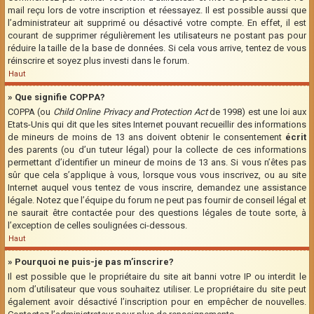
mail reçu lors de votre inscription et réessayez. Il est possible aussi que
l’administrateur ait supprimé ou désactivé votre compte. En effet, il est
courant de supprimer régulièrement les utilisateurs ne postant pas pour
réduire la taille de la base de données. Si cela vous arrive, tentez de vous
réinscrire et soyez plus investi dans le forum.
Haut
» Que signifie COPPA?
COPPA (ou
Child Online Privacy and Protection Act
de 1998) est une loi aux
Etats-Unis qui dit que les sites Internet pouvant recueillir des informations
de mineurs de moins de 13 ans doivent obtenir le consentement
écrit
des parents (ou d’un tuteur légal) pour la collecte de ces informations
permettant d’identifier un mineur de moins de 13 ans. Si vous n’êtes pas
sûr que cela s’applique à vous, lorsque vous vous inscrivez, ou au site
Internet auquel vous tentez de vous inscrire, demandez une assistance
légale. Notez que l’équipe du forum ne peut pas fournir de conseil légal et
ne saurait être contactée pour des questions légales de toute sorte, à
l’exception de celles soulignées ci-dessous.
Haut
» Pourquoi ne puis-je pas m’inscrire?
Il est possible que le propriétaire du site ait banni votre IP ou interdit le
nom d’utilisateur que vous souhaitez utiliser. Le propriétaire du site peut
également avoir désactivé l’inscription pour en empêcher de nouvelles.