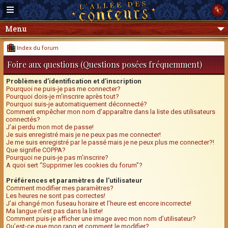
Menu
Index du forum
Foire aux questions (Questions posées fréquemment)
Problèmes d’identification et d’inscription
Pourquoi ne puis-je pas me connecter?
Pourquoi dois-je m’inscrire après tout?
Pourquoi suis-je automatiquement déconnecté?
Comment empêcher mon nom d’apparaître dans la liste des utilisateurs
connectés?
J’ai perdu mon mot de passe!
Je suis enregistré mais je ne peux pas me connecter!
Je me suis enregistré par le passé mais je ne peux plus me connecter?!
Que signifie COPPA?
Pourquoi ne puis-je pas m’inscrire?
A quoi sert “Supprimer les cookies du forum”?
Préférences et paramètres de l’utilisateur
Comment modifier mes paramètres?
Les heures ne sont pas correctes!
J’ai changé mon fuseau horaire et l’heure est encore incorrecte!
Ma langue n’est pas dans la liste!
Comment puis-je afficher une image avec mon nom d’utilisateur?
Qu’est-ce que mon rang et comment le modifier?