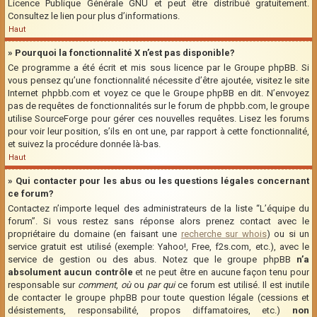
Licence Publique Générale GNU et peut être distribué gratuitement.
Consultez le lien pour plus d’informations.
Haut
» Pourquoi la fonctionnalité X n’est pas disponible?
Ce programme a été écrit et mis sous licence par le Groupe phpBB. Si
vous pensez qu’une fonctionnalité nécessite d’être ajoutée, visitez le site
Internet phpbb.com et voyez ce que le Groupe phpBB en dit. N’envoyez
pas de requêtes de fonctionnalités sur le forum de phpbb.com, le groupe
utilise SourceForge pour gérer ces nouvelles requêtes. Lisez les forums
pour voir leur position, s’ils en ont une, par rapport à cette fonctionnalité,
et suivez la procédure donnée là-bas.
Haut
» Qui contacter pour les abus ou les questions légales concernant
ce forum?
Contactez n’importe lequel des administrateurs de la liste “L’équipe du
forum”. Si vous restez sans réponse alors prenez contact avec le
propriétaire du domaine (en faisant une
recherche sur whois
) ou si un
service gratuit est utilisé (exemple: Yahoo!, Free, f2s.com, etc.), avec le
service de gestion ou des abus. Notez que le groupe phpBB
n’a
absolument aucun contrôle
et ne peut être en aucune façon tenu pour
responsable sur
comment
,
où
ou
par qui
ce forum est utilisé. Il est inutile
de contacter le groupe phpBB pour toute question légale (cessions et
désistements, responsabilité, propos diffamatoires, etc.)
non