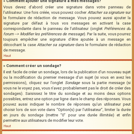
» Comment ajouter une signature à mes messages?
Vous devez d’abord créer une signature dans votre panneau de
l’utilisateur. Une fois créée, vous pouvez cocher
Attacher sa signature
sur
le formulaire de rédaction de message. Vous pouvez aussi ajouter la
signature par défaut à tous vos messages en activant la case
correspondante dans le panneau de l’utilisateur (onglet
Préférences du
forum --> Modifier les préférences de message
). Par la suite, vous pourrez
toujours empêcher une signature d’être ajoutée à un message en
décochant la case
Attacher sa signature
dans le formulaire de rédaction
de message.
Haut
» Comment créer un sondage?
Il est facile de créer un sondage, lors de la publication d’un nouveau sujet
ou la modification du premier message d’un sujet (si vous en avez les
permissions), cliquez sur l’onglet
Sondage
sous la partie message (si
vous ne le voyez pas, vous n’avez probablement pas le droit de créer des
sondages). Saisissez le titre du sondage et au moins deux options
possibles, entrez une option par ligne dans le champ des réponses. Vous
pouvez aussi indiquer le nombre de réponses qu’un utilisateur peut
choisir lors de son vote dans “Option(s) par l’utilisateur”, limiter la durée
en jours du sondage (mettre “0” pour une durée illimitée) et enfin
permettre aux utilisateurs de modifier leur vote.
Haut