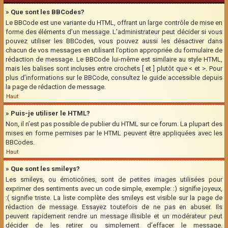
» Que sont les BBCodes?
Le BBCode est une variante du HTML, offrant un large contrôle de mise en
forme des éléments d’un message. L’administrateur peut décider si vous
pouvez utiliser les BBCodes, vous pouvez aussi les désactiver dans
chacun de vos messages en utilisant l’option appropriée du formulaire de
rédaction de message. Le BBCode lui-même est similaire au style HTML,
mais les balises sont incluses entre crochets [ et ] plutôt que < et >. Pour
plus d’informations sur le BBCode, consultez le guide accessible depuis
la page de rédaction de message.
Haut
» Puis-je utiliser le HTML?
Non, il n’est pas possible de publier du HTML sur ce forum. La plupart des
mises en forme permises par le HTML peuvent être appliquées avec les
BBCodes.
Haut
» Que sont les smileys?
Les smileys, ou émoticônes, sont de petites images utilisées pour
exprimer des sentiments avec un code simple, exemple: :) signifie joyeux,
:( signifie triste. La liste complète des smileys est visible sur la page de
rédaction de message. Essayez toutefois de ne pas en abuser. Ils
peuvent rapidement rendre un message illisible et un modérateur peut
décider de les retirer ou simplement d’effacer le message.