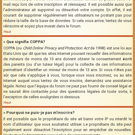
mail reçu lors de votre inscription et réessayez. Il est possible aussi que
l’administrateur ait supprimé ou désactivé votre compte. En effet, il est
courant de supprimer régulièrement les utilisateurs ne postant pas pour
réduire la taille de la base de données. Si cela vous arrive, tentez de vous
réinscrire et soyez plus investi dans le forum.
Haut
» Que signifie COPPA?
COPPA (ou
Child Online Privacy and Protection Act
de 1998) est une loi aux
Etats-Unis qui dit que les sites Internet pouvant recueillir des informations
de mineurs de moins de 13 ans doivent obtenir le consentement
écrit
des parents (ou d’un tuteur légal) pour la collecte de ces informations
permettant d’identifier un mineur de moins de 13 ans. Si vous n’êtes pas
sûr que cela s’applique à vous, lorsque vous vous inscrivez, ou au site
Internet auquel vous tentez de vous inscrire, demandez une assistance
légale. Notez que l’équipe du forum ne peut pas fournir de conseil légal et
ne saurait être contactée pour des questions légales de toute sorte, à
l’exception de celles soulignées ci-dessous.
Haut
» Pourquoi ne puis-je pas m’inscrire?
Il est possible que le propriétaire du site ait banni votre IP ou interdit le
nom d’utilisateur que vous souhaitez utiliser. Le propriétaire du site peut
également avoir désactivé l’inscription pour en empêcher de nouvelles.