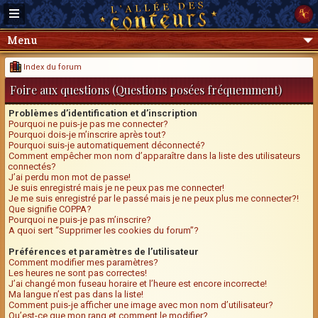
Menu
Index du forum
Foire aux questions (Questions posées fréquemment)
Problèmes d’identification et d’inscription
Pourquoi ne puis-je pas me connecter?
Pourquoi dois-je m’inscrire après tout?
Pourquoi suis-je automatiquement déconnecté?
Comment empêcher mon nom d’apparaître dans la liste des utilisateurs
connectés?
J’ai perdu mon mot de passe!
Je suis enregistré mais je ne peux pas me connecter!
Je me suis enregistré par le passé mais je ne peux plus me connecter?!
Que signifie COPPA?
Pourquoi ne puis-je pas m’inscrire?
A quoi sert “Supprimer les cookies du forum”?
Préférences et paramètres de l’utilisateur
Comment modifier mes paramètres?
Les heures ne sont pas correctes!
J’ai changé mon fuseau horaire et l’heure est encore incorrecte!
Ma langue n’est pas dans la liste!
Comment puis-je afficher une image avec mon nom d’utilisateur?
Qu’est-ce que mon rang et comment le modifier?