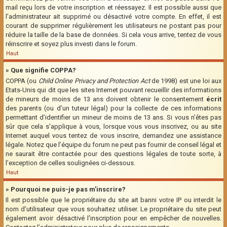
mail reçu lors de votre inscription et réessayez. Il est possible aussi que
l’administrateur ait supprimé ou désactivé votre compte. En effet, il est
courant de supprimer régulièrement les utilisateurs ne postant pas pour
réduire la taille de la base de données. Si cela vous arrive, tentez de vous
réinscrire et soyez plus investi dans le forum.
Haut
» Que signifie COPPA?
COPPA (ou
Child Online Privacy and Protection Act
de 1998) est une loi aux
Etats-Unis qui dit que les sites Internet pouvant recueillir des informations
de mineurs de moins de 13 ans doivent obtenir le consentement
écrit
des parents (ou d’un tuteur légal) pour la collecte de ces informations
permettant d’identifier un mineur de moins de 13 ans. Si vous n’êtes pas
sûr que cela s’applique à vous, lorsque vous vous inscrivez, ou au site
Internet auquel vous tentez de vous inscrire, demandez une assistance
légale. Notez que l’équipe du forum ne peut pas fournir de conseil légal et
ne saurait être contactée pour des questions légales de toute sorte, à
l’exception de celles soulignées ci-dessous.
Haut
» Pourquoi ne puis-je pas m’inscrire?
Il est possible que le propriétaire du site ait banni votre IP ou interdit le
nom d’utilisateur que vous souhaitez utiliser. Le propriétaire du site peut
également avoir désactivé l’inscription pour en empêcher de nouvelles.