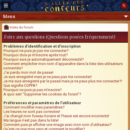
Menu
Index du forum
Foire aux questions (Questions posées fréquemment)
Problèmes d’identification et d’inscription
Pourquoi ne puis-je pas me connecter?
Pourquoi dois-je m’inscrire après tout?
Pourquoi suis-je automatiquement déconnecté?
Comment empêcher mon nom d’apparaître dans la liste des utilisateurs
connectés?
J’ai perdu mon mot de passe!
Je suis enregistré mais je ne peux pas me connecter!
Je me suis enregistré par le passé mais je ne peux plus me connecter?!
Que signifie COPPA?
Pourquoi ne puis-je pas m’inscrire?
A quoi sert “Supprimer les cookies du forum”?
Préférences et paramètres de l’utilisateur
Comment modifier mes paramètres?
Les heures ne sont pas correctes!
J’ai changé mon fuseau horaire et l’heure est encore incorrecte!
Ma langue n’est pas dans la liste!
Comment puis-je afficher une image avec mon nom d’utilisateur?
Qu’est-ce que mon rang et comment le modifier?