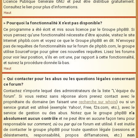
Licence Publique Générale GNU et peut être distribué gratuitement.
Consultez le lien pour plus d’informations.
Haut
» Pourquoi la fonctionnalité X n’est pas disponible?
Ce programme a été écrit et mis sous licence par le Groupe phpBB. Si
vous pensez qu’une fonctionnalité nécessite d’être ajoutée, visitez le site
Internet phpbb.com et voyez ce que le Groupe phpBB en dit. N’envoyez
pas de requêtes de fonctionnalités sur le forum de phpbb.com, le groupe
utilise SourceForge pour gérer ces nouvelles requêtes. Lisez les forums
pour voir leur position, s’ils en ont une, par rapport à cette fonctionnalité,
et suivez la procédure donnée là-bas.
Haut
» Qui contacter pour les abus ou les questions légales concernant
ce forum?
Contactez n’importe lequel des administrateurs de la liste “L’équipe du
forum”. Si vous restez sans réponse alors prenez contact avec le
propriétaire du domaine (en faisant une
recherche sur whois
) ou si un
service gratuit est utilisé (exemple: Yahoo!, Free, f2s.com, etc.), avec le
service de gestion ou des abus. Notez que le groupe phpBB
n’a
absolument aucun contrôle
et ne peut être en aucune façon tenu pour
responsable sur
comment
,
où
ou
par qui
ce forum est utilisé. Il est inutile
de contacter le groupe phpBB pour toute question légale (cessions et
désistements, responsabilité, propos diffamatoires, etc.)
non