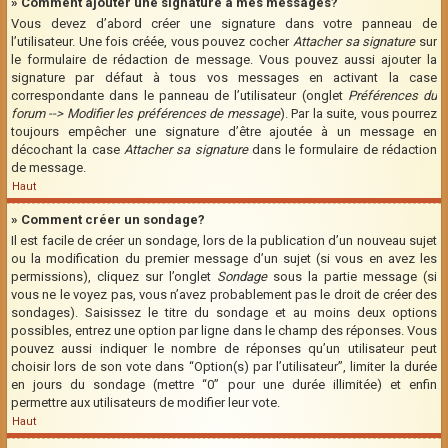
» Comment ajouter une signature à mes messages?
Vous devez d’abord créer une signature dans votre panneau de
l’utilisateur. Une fois créée, vous pouvez cocher
Attacher sa signature
sur
le formulaire de rédaction de message. Vous pouvez aussi ajouter la
signature par défaut à tous vos messages en activant la case
correspondante dans le panneau de l’utilisateur (onglet
Préférences du
forum --> Modifier les préférences de message
). Par la suite, vous pourrez
toujours empêcher une signature d’être ajoutée à un message en
décochant la case
Attacher sa signature
dans le formulaire de rédaction
de message.
Haut
» Comment créer un sondage?
Il est facile de créer un sondage, lors de la publication d’un nouveau sujet
ou la modification du premier message d’un sujet (si vous en avez les
permissions), cliquez sur l’onglet
Sondage
sous la partie message (si
vous ne le voyez pas, vous n’avez probablement pas le droit de créer des
sondages). Saisissez le titre du sondage et au moins deux options
possibles, entrez une option par ligne dans le champ des réponses. Vous
pouvez aussi indiquer le nombre de réponses qu’un utilisateur peut
choisir lors de son vote dans “Option(s) par l’utilisateur”, limiter la durée
en jours du sondage (mettre “0” pour une durée illimitée) et enfin
permettre aux utilisateurs de modifier leur vote.
Haut