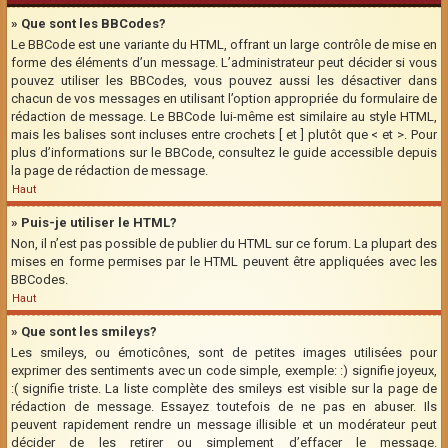
» Que sont les BBCodes?
Le BBCode est une variante du HTML, offrant un large contrôle de mise en
forme des éléments d’un message. L’administrateur peut décider si vous
pouvez utiliser les BBCodes, vous pouvez aussi les désactiver dans
chacun de vos messages en utilisant l’option appropriée du formulaire de
rédaction de message. Le BBCode lui-même est similaire au style HTML,
mais les balises sont incluses entre crochets [ et ] plutôt que < et >. Pour
plus d’informations sur le BBCode, consultez le guide accessible depuis
la page de rédaction de message.
Haut
» Puis-je utiliser le HTML?
Non, il n’est pas possible de publier du HTML sur ce forum. La plupart des
mises en forme permises par le HTML peuvent être appliquées avec les
BBCodes.
Haut
» Que sont les smileys?
Les smileys, ou émoticônes, sont de petites images utilisées pour
exprimer des sentiments avec un code simple, exemple: :) signifie joyeux,
:( signifie triste. La liste complète des smileys est visible sur la page de
rédaction de message. Essayez toutefois de ne pas en abuser. Ils
peuvent rapidement rendre un message illisible et un modérateur peut
décider de les retirer ou simplement d’effacer le message.