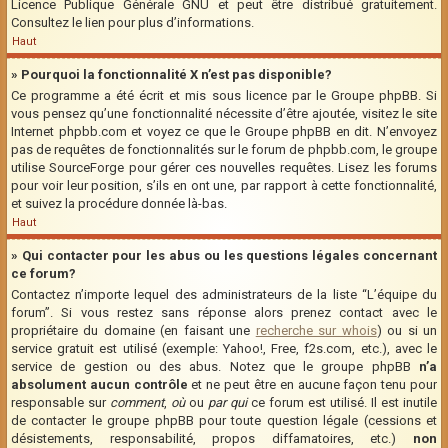
Licence Publique Générale GNU et peut être distribué gratuitement.
Consultez le lien pour plus d’informations.
Haut
» Pourquoi la fonctionnalité X n’est pas disponible?
Ce programme a été écrit et mis sous licence par le Groupe phpBB. Si
vous pensez qu’une fonctionnalité nécessite d’être ajoutée, visitez le site
Internet phpbb.com et voyez ce que le Groupe phpBB en dit. N’envoyez
pas de requêtes de fonctionnalités sur le forum de phpbb.com, le groupe
utilise SourceForge pour gérer ces nouvelles requêtes. Lisez les forums
pour voir leur position, s’ils en ont une, par rapport à cette fonctionnalité,
et suivez la procédure donnée là-bas.
Haut
» Qui contacter pour les abus ou les questions légales concernant
ce forum?
Contactez n’importe lequel des administrateurs de la liste “L’équipe du
forum”. Si vous restez sans réponse alors prenez contact avec le
propriétaire du domaine (en faisant une
recherche sur whois
) ou si un
service gratuit est utilisé (exemple: Yahoo!, Free, f2s.com, etc.), avec le
service de gestion ou des abus. Notez que le groupe phpBB
n’a
absolument aucun contrôle
et ne peut être en aucune façon tenu pour
responsable sur
comment
,
où
ou
par qui
ce forum est utilisé. Il est inutile
de contacter le groupe phpBB pour toute question légale (cessions et
désistements, responsabilité, propos diffamatoires, etc.)
non