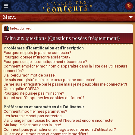
Menu
Index du forum
Foire aux questions (Questions posées fréquemment)
Problèmes d’identification et d’inscription
Pourquoi ne puis-je pas me connecter?
Pourquoi dois-je m’inscrire après tout?
Pourquoi suis-je automatiquement déconnecté?
Comment empêcher mon nom d’apparaître dans la liste des utilisateurs
connectés?
J’ai perdu mon mot de passe!
Je suis enregistré mais je ne peux pas me connecter!
Je me suis enregistré par le passé mais je ne peux plus me connecter?!
Que signifie COPPA?
Pourquoi ne puis-je pas m’inscrire?
A quoi sert “Supprimer les cookies du forum”?
Préférences et paramètres de l’utilisateur
Comment modifier mes paramètres?
Les heures ne sont pas correctes!
J’ai changé mon fuseau horaire et l’heure est encore incorrecte!
Ma langue n’est pas dans la liste!
Comment puis-je afficher une image avec mon nom d’utilisateur?
Qu’est-ce que mon rang et comment le modifier?