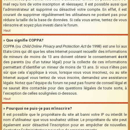
mail reçu lors de votre inscription et réessayez. Il est possible aussi que
l’administrateur ait supprimé ou désactivé votre compte. En effet, il est
courant de supprimer régulièrement les utilisateurs ne postant pas pour
réduire la taille de la base de données. Si cela vous arrive, tentez de vous
réinscrire et soyez plus investi dans le forum.
Haut
» Que signifie COPPA?
COPPA (ou
Child Online Privacy and Protection Act
de 1998) est une loi aux
Etats-Unis qui dit que les sites Internet pouvant recueillir des informations
de mineurs de moins de 13 ans doivent obtenir le consentement
écrit
des parents (ou d’un tuteur légal) pour la collecte de ces informations
permettant d’identifier un mineur de moins de 13 ans. Si vous n’êtes pas
sûr que cela s’applique à vous, lorsque vous vous inscrivez, ou au site
Internet auquel vous tentez de vous inscrire, demandez une assistance
légale. Notez que l’équipe du forum ne peut pas fournir de conseil légal et
ne saurait être contactée pour des questions légales de toute sorte, à
l’exception de celles soulignées ci-dessous.
Haut
» Pourquoi ne puis-je pas m’inscrire?
Il est possible que le propriétaire du site ait banni votre IP ou interdit le
nom d’utilisateur que vous souhaitez utiliser. Le propriétaire du site peut
également avoir désactivé l’inscription pour en empêcher de nouvelles.