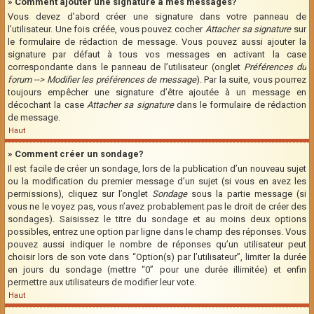
» Comment ajouter une signature à mes messages?
Vous devez d’abord créer une signature dans votre panneau de
l’utilisateur. Une fois créée, vous pouvez cocher
Attacher sa signature
sur
le formulaire de rédaction de message. Vous pouvez aussi ajouter la
signature par défaut à tous vos messages en activant la case
correspondante dans le panneau de l’utilisateur (onglet
Préférences du
forum --> Modifier les préférences de message
). Par la suite, vous pourrez
toujours empêcher une signature d’être ajoutée à un message en
décochant la case
Attacher sa signature
dans le formulaire de rédaction
de message.
Haut
» Comment créer un sondage?
Il est facile de créer un sondage, lors de la publication d’un nouveau sujet
ou la modification du premier message d’un sujet (si vous en avez les
permissions), cliquez sur l’onglet
Sondage
sous la partie message (si
vous ne le voyez pas, vous n’avez probablement pas le droit de créer des
sondages). Saisissez le titre du sondage et au moins deux options
possibles, entrez une option par ligne dans le champ des réponses. Vous
pouvez aussi indiquer le nombre de réponses qu’un utilisateur peut
choisir lors de son vote dans “Option(s) par l’utilisateur”, limiter la durée
en jours du sondage (mettre “0” pour une durée illimitée) et enfin
permettre aux utilisateurs de modifier leur vote.
Haut