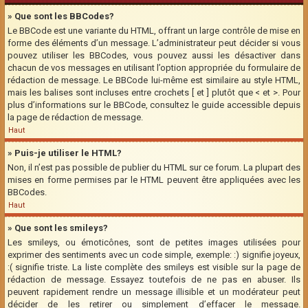
» Que sont les BBCodes?
Le BBCode est une variante du HTML, offrant un large contrôle de mise en
forme des éléments d’un message. L’administrateur peut décider si vous
pouvez utiliser les BBCodes, vous pouvez aussi les désactiver dans
chacun de vos messages en utilisant l’option appropriée du formulaire de
rédaction de message. Le BBCode lui-même est similaire au style HTML,
mais les balises sont incluses entre crochets [ et ] plutôt que < et >. Pour
plus d’informations sur le BBCode, consultez le guide accessible depuis
la page de rédaction de message.
Haut
» Puis-je utiliser le HTML?
Non, il n’est pas possible de publier du HTML sur ce forum. La plupart des
mises en forme permises par le HTML peuvent être appliquées avec les
BBCodes.
Haut
» Que sont les smileys?
Les smileys, ou émoticônes, sont de petites images utilisées pour
exprimer des sentiments avec un code simple, exemple: :) signifie joyeux,
:( signifie triste. La liste complète des smileys est visible sur la page de
rédaction de message. Essayez toutefois de ne pas en abuser. Ils
peuvent rapidement rendre un message illisible et un modérateur peut
décider de les retirer ou simplement d’effacer le message.