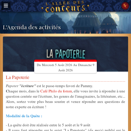
L'Agenda des activités
Du Mercredi 5 Août 2026 Au Dimanche 9
Août 2026
La Papoterie
Papoter
"écriture"
est le passe-temps favori de Pammy.
C
haque mois, dans le
Café Philo du forum
, elle vous invite à répondre à une
question centrée sur l'écriture, les genres de l'imaginaires, la littérature, etc...
Alors, sortez votre plus beau sourire et venez répondre aux questions de
notre experte en écriture !
Modalité de la Quête :
- La quête doit être réalisée entre le 5 août et le 9 août
- Il vous faut répondre sur le sujet "La Papoterie" (
du mois
) publié sur le