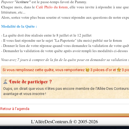
Papoter
"écriture"
est le passe-temps favori de Pammy.
C
haque mois, dans le
Café Philo du forum
, elle vous invite à répondre à une ques
littérature, etc...
Alors, sortez votre plus beau sourire et venez répondre aux questions de notre exper
Modalité de la Q
uête :
- La quête doit être réalisée entre le 8 juillet et le 12 juillet
- Il vous faut répondre sur le sujet "La Papoterie" (du mois) publié sur le forum
- Donner le lien de votre réponse quand vous demandez la validation de votre quê
- Demander la validation de votre quête après avoir rempli les modalités ci-dessus
Vous avez 7 jours à compter de la fin de la quête pour en demander sa validation s
Si vous remplissez cette quête, vous remporterez
3 pièces d'or et
3 po
Envie de participer ?
Oups, on dirait que vous n'êtes pas encore membre de l'Allée Des Conteurs
avantage et vous inscrire !
Retour à l'agenda
L'AlléeDesConteurs.fr © 2005-2026