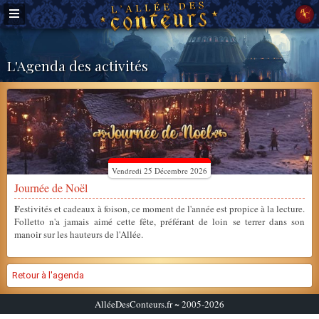
L'Agenda des activités
Vendredi 25 Décembre 2026
Journée de Noël
F
estivités et cadeaux à foison, ce moment de l'année est propice à la lecture.
Folletto n'a jamais aimé cette fête, préférant de loin se terrer dans son
manoir sur les hauteurs de l'Allée.
Retour à l'agenda
AlléeDesConteurs.fr ~ 2005-2026