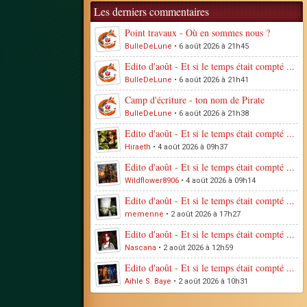
Les derniers commentaires
Point travaux - Où en sommes nous ?
BulleDeLune
• 6 août 2026 à 21h45
Edito d'août - Et si le temps était compté ...
BulleDeLune
• 6 août 2026 à 21h41
Camp d'écriture - ton nom de Pirate
BulleDeLune
• 6 août 2026 à 21h38
Edito d'août - Et si le temps était compté ...
Hiraeth
• 4 août 2026 à 09h37
Edito d'août - Et si le temps était compté ...
Wildflower8906
• 4 août 2026 à 09h14
Edito d'août - Et si le temps était compté ...
memenne
• 2 août 2026 à 17h27
Edito d'août - Et si le temps était compté ...
Nascana
• 2 août 2026 à 12h59
Edito d'août - Et si le temps était compté ...
Aihle S. Baye
• 2 août 2026 à 10h31