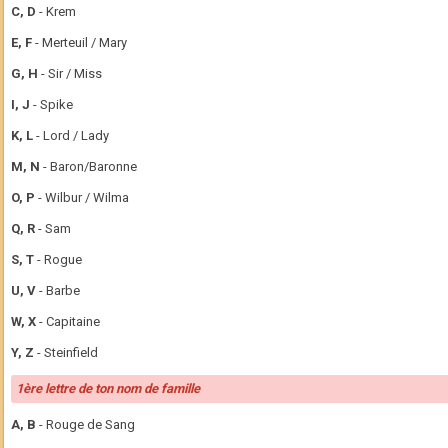
C, D
- Krem
E, F
- Merteuil / Mary
G, H
- Sir / Miss
I, J
- Spike
K, L
- Lord / Lady
M, N
- Baron/Baronne
O, P
- Wilbur / Wilma
Q, R
- Sam
S, T
- Rogue
U, V
- Barbe
W, X
- Capitaine
Y, Z
- Steinfield
1ère lettre de ton nom de famille
A, B
- Rouge de Sang