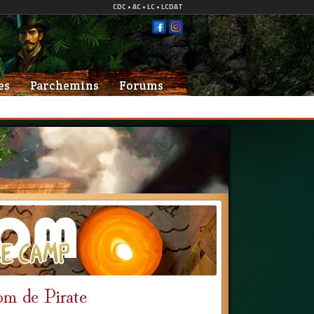
es
Parchemins
Forums
om de Pirate