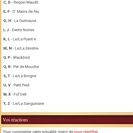
C, D
- Requin Maudit
E, F
- O’ Mains de feu
G, H
- La Guimauve
I, J
- Dents Noires
K, L
- Le/La Puant·e
M, N
- Le/La Sinistre
O, P
- Blackbird
Q, R
- Pet de Mouche
S, T
- Le/La Borgne
U, V
- Petit Pied
W, X
- Fol’Oeil
Y, Z
- Le/La Sanguinaire
Vos réactions
Pour commenter cette actualité, merci de
vous identifier
.