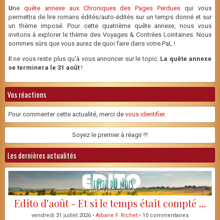
U
ne
quête annexe aux Chroniques des Pages Perdues
qui vous
permettra de lire romans édités/auto-édités sur un temps donné et sur
un thème imposé. Pour cette quatrième quête annexe, nous vous
invitons à explorer le thème des Voyages & Contrées Lointaines. Nous
sommes sûrs que vous aurez de quoi faire dans votre PaL !
I
l ne vous reste plus qu'à vous annoncer sur le topic.
La quête annexe
se terminera le 31 août
!
Vos réactions
Pour commenter cette actualité, merci de
vous identifier
.
Soyez le premier à réagir !!!
Les dernières actualités
Edito d'août - Et si le temps était compté ...
vendredi 31 juillet 2026 •
Albane F. Richet
• 10 commentaires