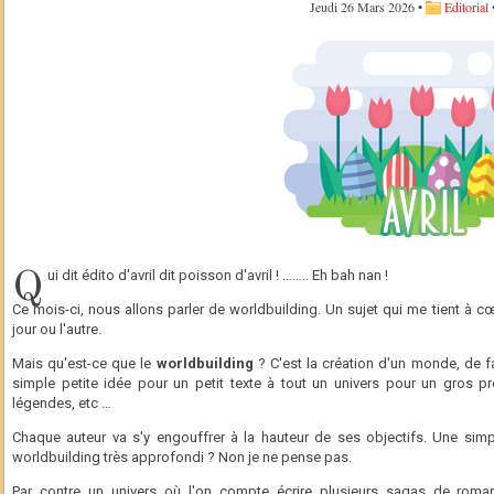
Jeudi 26 Mars 2026 •
Editorial
Q
ui dit édito d'avril dit poisson d'avril ! …….. Eh bah nan !
Ce mois-ci, nous allons parler de worldbuilding. Un sujet qui me tient à 
jour ou l'autre.
Mais qu'est-ce que le
worldbuilding
? C'est la création d'un monde, de 
simple petite idée pour un petit texte à tout un univers pour un gros pro
légendes, etc …
Chaque auteur va s'y engouffrer à la hauteur de ses objectifs. Une simpl
worldbuilding très approfondi ? Non je ne pense pas.
Par contre un univers où l'on compte écrire plusieurs sagas de roma