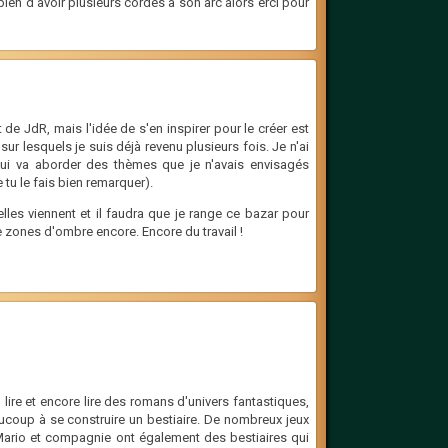
bien d'avoir plusieurs cordes à son arc alors erci pour
 de JdR, mais l'idée de s'en inspirer pour le créer est
 sur lesquels je suis déjà revenu plusieurs fois. Je n'ai
sui va aborder des thèmes que je n'avais envisagés
 tu le fais bien remarquer).
es viennent et il faudra que je range ce bazar pour
de zones d'ombre encore. Encore du travail !
lire et encore lire des romans d'univers fantastiques,
ucoup à se construire un bestiaire. De nombreux jeux
Mario et compagnie ont également des bestiaires qui