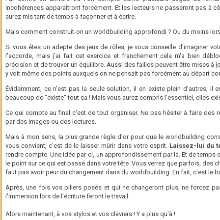
incohérences apparaîtront forcément. Et les lecteurs ne passeront pas à cô
aurez mis tant de temps à façonner et à écrire.
Mais comment construit-on un worldbuilding approfondi ? Ou du moins lors
Si vous êtes un adepte des jeux de rôles, je vous conseille d'imaginer vot
l'accorde, mais j'ai fait cet exercice et franchement cela m'a bien déb
précision et de trouver un équilibre. Aussi des failles peuvent être mises à
y voit même des points auxquels on ne pensait pas forcément au départ 
Évidemment, ce n'est pas la seule solution, il en existe plein d'autres, il en
beaucoup de "existe" tout ça ! Mais vous aurez compris l'essentiel, elles exis
Ce qui compte au final c'est de tout organiser. Ne pas hésiter à faire des 
par des images ou des lectures.
Mais à mon sens, la plus grande règle d'or pour que le worldbuilding cor
vous convient, c'est de le laisser mûrir dans votre esprit.
Laissez-lui du 
rendre compte. Une idée par-ci, un approfondissement par là. Et de temps
le point sur ce qui est passé dans votre tête. Vous verrez que parfois, des ch
faut pas avoir peur du changement dans du worldbuilding. En fait, c'est le b
Après, une fois vos piliers posés et qui ne changeront plus, ne forcez pas 
l'immersion lors de l'écriture feront le travail.
Alors maintenant, à vos stylos et vos claviers ! Y a plus qu'à !