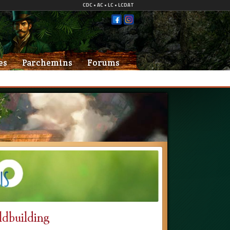
es
Parchemins
Forums
ldbuilding