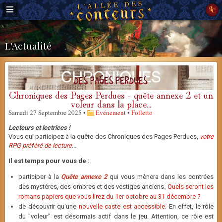
L'Actualité
Chroniques des Pages Perdues - quête annexe 2 et un
voleur dans la place...
Samedi 27 Septembre 2025 •
Evénement
•
Folletto
Lecteurs et lectrices !
Vous qui participez à la quête des Chroniques des Pages Perdues,
votre
RPG préféré de lecture
...
Il est temps pour vous de :
participer à la
Quête annexe 2
qui vous mènera dans les contrées
des mystères, des ombres et des vestiges anciens.
Quels seront les
romans papiers que vous lirez du 1er octobre au 31 décembre ?
de découvrir qu'une
nouvelle caste est accessible
. En effet, le rôle
du "voleur" est désormais actif dans le jeu. Attention, ce rôle est