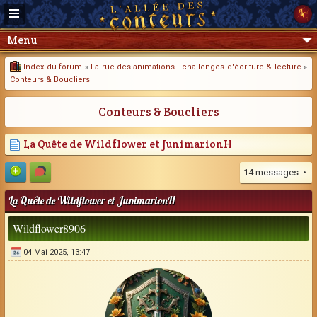
Menu
Index du forum
»
La rue des animations - challenges d'écriture & lecture
»
Conteurs & Boucliers
Conteurs & Boucliers
La Quête de Wildflower et JunimarionH
14 messages •
La Quête de Wildflower et JunimarionH
Wildflower8906
04 Mai 2025, 13:47