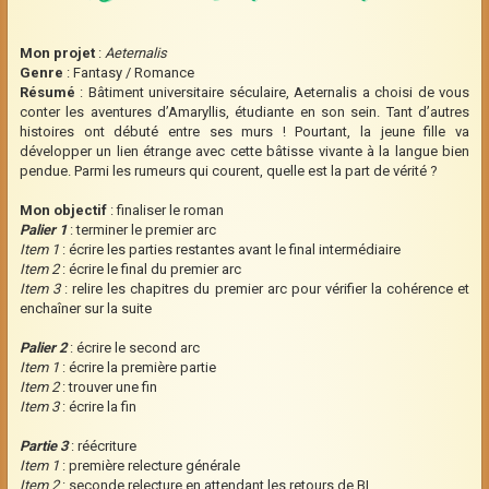
Mon projet
:
Aeternalis
Genre
: Fantasy / Romance
Résumé
: Bâtiment universitaire séculaire, Aeternalis a choisi de vous
conter les aventures d’Amaryllis, étudiante en son sein. Tant d’autres
histoires ont débuté entre ses murs ! Pourtant, la jeune fille va
développer un lien étrange avec cette bâtisse vivante à la langue bien
pendue. Parmi les rumeurs qui courent, quelle est la part de vérité ?
Mon objectif
: finaliser le roman
Palier 1
: terminer le premier arc
Item 1
: écrire les parties restantes avant le final intermédiaire
Item 2
: écrire le final du premier arc
Item 3
: relire les chapitres du premier arc pour vérifier la cohérence et
enchaîner sur la suite
Palier 2
: écrire le second arc
Item 1
: écrire la première partie
Item 2
: trouver une fin
Item 3
: écrire la fin
Partie 3
: réécriture
Item 1
: première relecture générale
Item 2
: seconde relecture en attendant les retours de BL