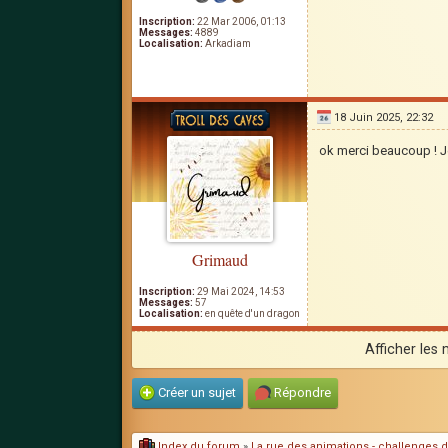
Inscription:
22 Mar 2006, 01:13
Messages:
4889
Localisation:
Arkadiam
18 Juin 2025, 22:32
ok merci beaucoup ! J
Grimaud
Inscription:
29 Mai 2024, 14:53
Messages:
57
Localisation:
en quête d'un dragon
Afficher les
Créer un sujet
Répondre
Index du forum
»
La rue des animations - challenges d