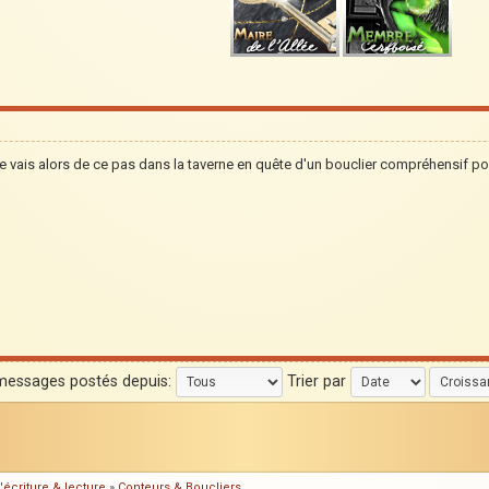
e vais alors de ce pas dans la taverne en quête d'un bouclier compréhensif p
 messages postés depuis:
Trier par
'écriture & lecture
»
Conteurs & Boucliers