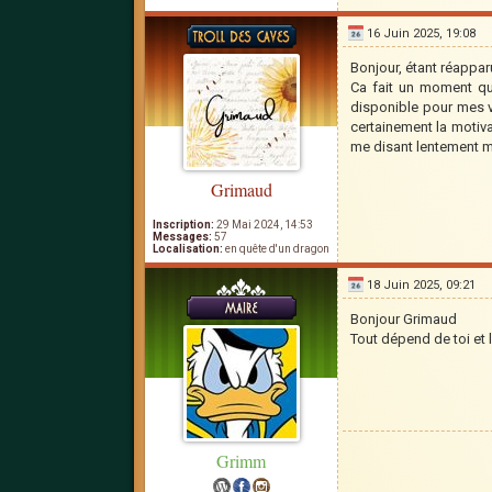
16 Juin 2025, 19:08
Bonjour, étant réapparu
Ca fait un moment que 
disponible pour mes 
certainement la motiva
me disant lentement m
Grimaud
Inscription:
29 Mai 2024, 14:53
Messages:
57
Localisation:
en quête d'un dragon
18 Juin 2025, 09:21
Bonjour Grimaud
Tout dépend de toi et l
Grimm