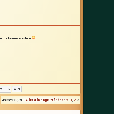
our de bonne aventure
48 messages •
Aller à la page
Précédente
1
,
2
,
3