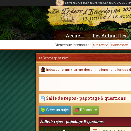
Accueil
Les Actualités
S'inscrire
Connexion
Bienvenue internaute !
M’enregistrer
Index du forum
»
La rue des animations - challenges d
Salle de repos - papotage & questions
Créer un sujet
Répondre
Salle de repos - papotage & questions