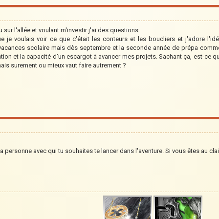
 sur l'allée et voulant m'investir j'ai des questions.
je voulais voir ce que c'était les conteurs et les boucliers et j'adore l'idé
vacances scolaire mais dès septembre et la seconde année de prépa commen
tion et la capacité d'un escargot à avancer mes projets. Sachant ça, est-ce q
ais surement ou mieux vaut faire autrement ?
a personne avec qui tu souhaites te lancer dans l'aventure. Si vous êtes au clair