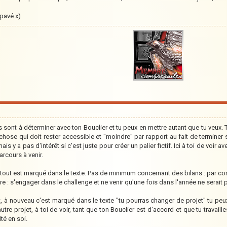
 pavé x)
s sont à déterminer avec ton Bouclier et tu peux en mettre autant que tu veux. T
chose qui doit rester accessible et "moindre" par rapport au fait de terminer
is y a pas d'intérêt si c'est juste pour créer un palier fictif. Ici à toi de voi
arcours à venir.
tout est marqué dans le texte. Pas de minimum concernant des bilans : par cont
re : s'engager dans le challenge et ne venir qu'une fois dans l'année ne serait 
t, à nouveau c'est marqué dans le texte "tu pourras changer de projet" tu pe
autre projet, à toi de voir, tant que ton Bouclier est d'accord et que tu travail
té en soi.