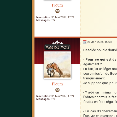
Ploum
Inscription:
31 Mai 2017, 17:24
Messages:
824
23 Jan 2025, 00:36
Désolée pour le double
-
Pour ce qui est de
également ?
En fait j'ai un léger s
seule mission de Boucl
tranquillement.
Ploum
Je suppose que, pour s
- Y a-t-il un minimum d
Inscription:
31 Mai 2017, 17:24
l'obtenir hormis le fa
Messages:
824
faudra en faire réguliè
- En cas d'achèvement
l'oeuvre en question ; 