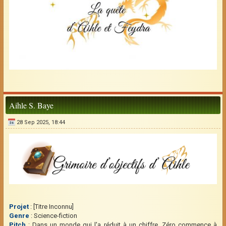
Aihle S. Baye
28 Sep 2025, 18:44
Projet
: [Titre Inconnu]
Genre
: Science-fiction
Pitch
: Dans un monde qui l'a réduit à un chiffre, Zéro commence à