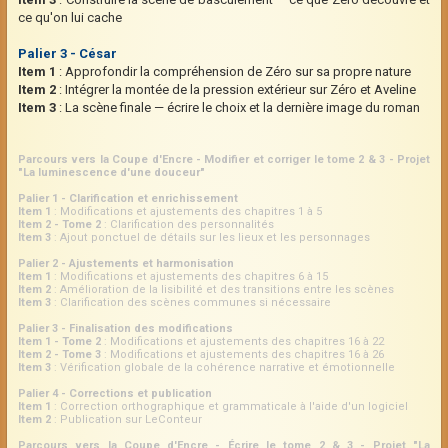
ce qu'on lui cache
Palier 3 - César
Item 1
: Approfondir la compréhension de Zéro sur sa propre nature
Item 2
: Intégrer la montée de la pression extérieur sur Zéro et Aveline
Item 3
: La scène finale — écrire le choix et la dernière image du roman
Parcours vers la Coupe d'Encre - Modifier et corriger le tome 2 & 3 - Projet
"La luminescence d'une douceur"
Palier 1 - Clarification et enrichissement
Item 1
: Modifications et ajustements des chapitres 1 à 5
Item 2 - Tome 2
: Clarification des personnalités
Item 3
: Ajout ponctuel de détails sur les lieux et les personnages
Palier 2 - Ajustements et harmonisation
Item 1
: Modifications et ajustements des chapitres 6 à 15
Item 2
: Amélioration de la lisibilité et des transitions entre les scènes
Item 3
: Clarification des scènes communes si nécessaire
Palier 3 - Finalisation des modifications
Item 1 - Tome 2
: Modifications et ajustements des chapitres 16 à 22
Item 2 - Tome 3
: Modifications et ajustements des chapitres 16 à 26
Item 3
: Vérification globale de la cohérence narrative et émotionnelle
Palier 4 - Corrections et publication
Item 1
: Correction orthographique et grammaticale à l'aide d'un logiciel
Item 2
: Publication sur LeConteur
Parcours vers la Coupe d'Encre - Écrire le tome 2 & 3 - Projet "La