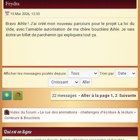
Feydra
15 Mai 2026, 12:55
Bravo Aihle ! J'ai créé mon nouveau parcours pour le projet La loi du
Vide, avec l'aimable autorisation de ma chère bouclière Aihle. Je vais
écrire un billet de parchemin qui expliquera tout ça.
Afficher les messages postés depuis:
Trier par
22 messages •
Aller à la page
1
,
2
Suivante
Index du forum
»
La rue des animations - challenges d'écriture & lecture
»
Conteurs & Boucliers
Qui est en ligne