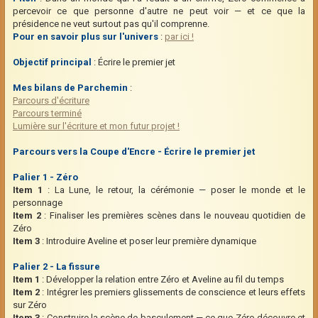
percevoir ce que personne d'autre ne peut voir — et ce que la
présidence ne veut surtout pas qu'il comprenne.
Pour en savoir plus sur l'univers
:
par ici !
Objectif principal
: Écrire le premier jet
Mes bilans de Parchemin
:
Parcours d'écriture
Parcours terminé
Lumière sur l'écriture et mon futur projet !
Parcours vers la Coupe d'Encre - Écrire le premier jet
Palier 1 - Zéro
Item 1
: La Lune, le retour, la cérémonie — poser le monde et le
personnage
Item 2
: Finaliser les premières scènes dans le nouveau quotidien de
Zéro
Item 3
: Introduire Aveline et poser leur première dynamique
Palier 2 - La fissure
Item 1
: Développer la relation entre Zéro et Aveline au fil du temps
Item 2
: Intégrer les premiers glissements de conscience et leurs effets
sur Zéro
Item 3
: Construire la scène de basculement — ce que Zéro découvre et