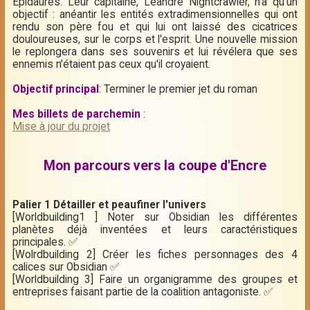
Epidaures. Leur capîtaine, Léandre Nightcrawler, n'a qu'un
objectif : anéantir les entités extradimensionnelles qui ont
rendu son père fou et qui lui ont laissé des cicatrices
douloureuses, sur le corps et l'esprit. Une nouvelle mission
le replongera dans ses souvenirs et lui révélera que ses
ennemis n'étaient pas ceux qu'il croyaient.
Objectif principal
: Terminer le premier jet du roman
Mes billets de parchemin
:
Mise à jour du projet
Mon parcours vers la coupe d'Encre
Palier 1 Détailler et peaufiner l'univers
[Worldbuilding1 ] Noter sur Obsidian les différentes
planètes déjà inventées et leurs caractéristiques
principales. ✅
[Wolrdbuilding 2] Créer les fiches personnages des 4
calices sur Obsidian ✅
[Worldbuilding 3] Faire un organigramme des groupes et
entreprises faisant partie de la coalition antagoniste. ✅