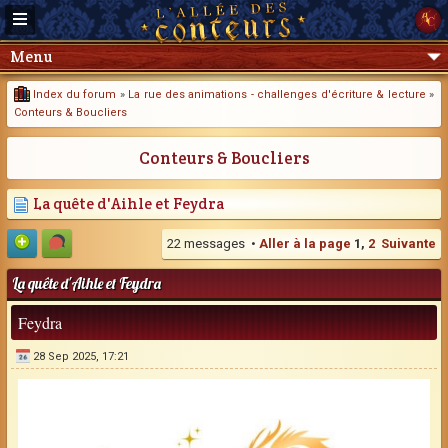
Menu
Index du forum
»
La rue des animations - challenges d'écriture & lecture
»
Conteurs & Boucliers
Conteurs & Boucliers
La quête d'Aihle et Feydra
22 messages •
Aller à la page
1
,
2
Suivante
La quête d'Aihle et Feydra
Feydra
28 Sep 2025, 17:21