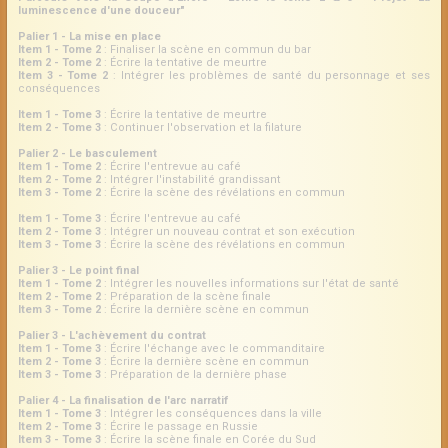
luminescence d'une douceur"
Palier 1 - La mise en place
Item 1 - Tome 2
: Finaliser la scène en commun du bar
Item 2 - Tome 2
: Écrire la tentative de meurtre
Item 3 - Tome 2
: Intégrer les problèmes de santé du personnage et ses
conséquences
Item 1 - Tome 3
: Écrire la tentative de meurtre
Item 2 - Tome 3
: Continuer l'observation et la filature
Palier 2 - Le basculement
Item 1 - Tome 2
: Écrire l'entrevue au café
Item 2 - Tome 2
: Intégrer l'instabilité grandissant
Item 3 - Tome 2
: Écrire la scène des révélations en commun
Item 1 - Tome 3
: Écrire l'entrevue au café
Item 2 - Tome 3
: Intégrer un nouveau contrat et son exécution
Item 3 - Tome 3
: Écrire la scène des révélations en commun
Palier 3 - Le point final
Item 1 - Tome 2
: Intégrer les nouvelles informations sur l'état de santé
Item 2 - Tome 2
: Préparation de la scène finale
Item 3 - Tome 2
: Écrire la dernière scène en commun
Palier 3 - L'achèvement du contrat
Item 1 - Tome 3
: Écrire l'échange avec le commanditaire
Item 2 - Tome 3
: Écrire la dernière scène en commun
Item 3 - Tome 3
: Préparation de la dernière phase
Palier 4 - La finalisation de l'arc narratif
Item 1 - Tome 3
: Intégrer les conséquences dans la ville
Item 2 - Tome 3
: Écrire le passage en Russie
Item 3 - Tome 3
: Écrire la scène finale en Corée du Sud