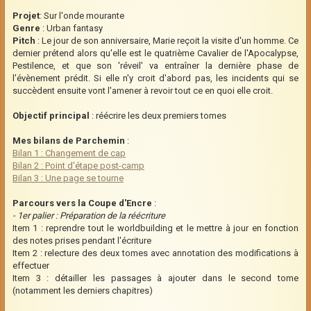
Projet
: Sur l'onde mourante
Genre
: Urban fantasy
Pitch
: Le jour de son anniversaire, Marie reçoit la visite d'un homme. Ce
dernier prétend alors qu'elle est le quatrième Cavalier de l'Apocalypse,
Pestilence, et que son 'réveil' va entraîner la dernière phase de
l'évènement prédit. Si elle n'y croit d'abord pas, les incidents qui se
succèdent ensuite vont l'amener à revoir tout ce en quoi elle croit.
Objectif principal
: réécrire les deux premiers tomes
Mes bilans de Parchemin
:
Bilan 1 : Changement de cap
Bilan 2 : Point d'étape post-camp
Bilan 3 : Une page se tourne
Parcours vers la Coupe d'Encre
:
- 1er palier : Préparation de la réécriture
Item 1 : reprendre tout le worldbuilding et le mettre à jour en fonction
des notes prises pendant l'écriture
Item 2 : relecture des deux tomes avec annotation des modifications à
effectuer
Item 3 : détailler les passages à ajouter dans le second tome
(notamment les derniers chapitres)