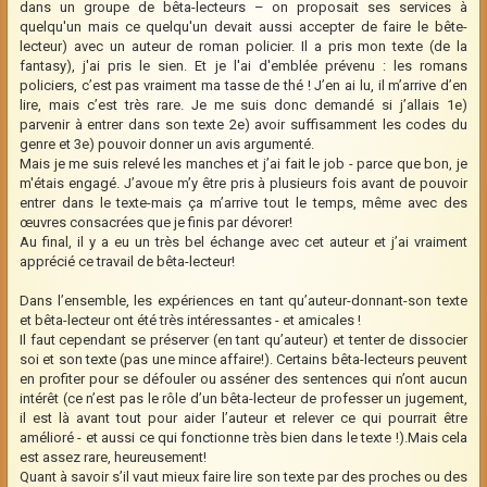
dans un groupe de bêta-lecteurs – on proposait ses services à
quelqu'un mais ce quelqu'un devait aussi accepter de faire le bête-
lecteur) avec un auteur de roman policier. Il a pris mon texte (de la
fantasy), j'ai pris le sien. Et je l'ai d'emblée prévenu : les romans
policiers, c’est pas vraiment ma tasse de thé ! J’en ai lu, il m’arrive d’en
lire, mais c’est très rare. Je me suis donc demandé si j’allais 1e)
parvenir à entrer dans son texte 2e) avoir suffisamment les codes du
genre et 3e) pouvoir donner un avis argumenté.
Mais je me suis relevé les manches et j’ai fait le job - parce que bon, je
m'étais engagé. J’avoue m’y être pris à plusieurs fois avant de pouvoir
entrer dans le texte-mais ça m’arrive tout le temps, même avec des
œuvres consacrées que je finis par dévorer!
Au final, il y a eu un très bel échange avec cet auteur et j’ai vraiment
apprécié ce travail de bêta-lecteur!
Dans l’ensemble, les expériences en tant qu’auteur-donnant-son texte
et bêta-lecteur ont été très intéressantes - et amicales !
Il faut cependant se préserver (en tant qu’auteur) et tenter de dissocier
soi et son texte (pas une mince affaire!). Certains bêta-lecteurs peuvent
en profiter pour se défouler ou asséner des sentences qui n’ont aucun
intérêt (ce n’est pas le rôle d’un bêta-lecteur de professer un jugement,
il est là avant tout pour aider l’auteur et relever ce qui pourrait être
amélioré - et aussi ce qui fonctionne très bien dans le texte !).Mais cela
est assez rare, heureusement!
Quant à savoir s’il vaut mieux faire lire son texte par des proches ou des