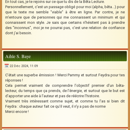
En tout cas, je te rejoins sur ce que tu dis de la Bêta Lecture.
Personnellement, c'est un passage obligé pour moi (alpha, bêta...) pour
que le texte me semble "viable" à être en ligne. Par contre, je ne
m'entoure que de personnes qui me connaissent un minimum et qui
connaissent mon style. Je sais que certains n'hésitent pas à prendre
des "inconnus", moi je ne pourrai pas, c'est une relation de confiance
dont j'ai besoin.
Aihle S. Baye
22 Déc 2024, 11:09
C'était une superbe émission ! Merci Pammy et surtout Feydra pour tes
réponses !
Cela permet vraiment de comprendre l'objectif premier d'un bêta-
lecteur, du temps que ça prends, de l'énergie, et surtout que le but est
d'apporter une aide à l'auteur et pas de réécrire l'histoire.
Vraiment très intéressant comme sujet, et comme tu l'as si bien dit
Feydra : chaque auteur fait ce qu'il veut, il n'y a pas de norme
Merci encore !