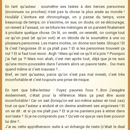
En tant qu'auteur : soumettre ses textes à des tierces personnes
(inconnues ou proches) n'est pas la chose la plus aisée au monde !
Houlàlà! L’écriture est chronophage, on y passe du temps, voire
beaucoup de temps, on s'escrime, on sue, on doute, on se décourage,
on revient à l'assaut, on se triture les méninges et on parvient finalement
à produire quelque chose. On lit, on rerelit, on rererelit, on corrige tout
ce qu'on peut (et qu'on voit) et on décide de le soumettre à une ou
plusieurs personnes. Les mains moites, on donne son texte. Gloups ! Et
là c'est l'angoisse. Et si ça plaît pas ? Et si les personnes trouvent ça
nul ? Et si faut tout revoir…Argh ! Mais qu'est-ce qu'il m'a pris ? Pourquoi
j'ai fait ça ?! Mais non ahah, c'est rien après tout, déjà que je ne suis
qu'une micro-poussière dans l'univers alors un pauvre texte… Oui mais
quand même si c'est mauvais ?…
Bref, en tant qu'auteur, parce qu'on s'est pas mal investi, c’est très
inconfortable-et c’est toujours une prise de risque.
En tant que bêta-lecteur : Fuyez pauvres fous !!…Bon j’exagère
évidemment, c’était pour la référence. Mais ça peut être aussi
inconfortable ! Car on sait (lorsqu’on est soi-même auteur en tout cas)
tout ce que l'auteur a enduré et on devine aisément ses angoisses ! Et
on se dit : et si ça me plaît pas ? Et si je ne parviens pas à entrer dans
son texte ? Si je ne comprends pas ? Qu'est-ce que je vais bien pouvoir
lui dire ?…
J’ai eu cette appréhension suite à un échange de texte (c'était le deal