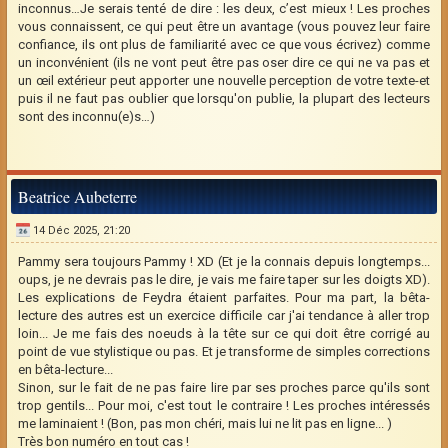
inconnus…Je serais tenté de dire : les deux, c’est mieux ! Les proches
vous connaissent, ce qui peut être un avantage (vous pouvez leur faire
confiance, ils ont plus de familiarité avec ce que vous écrivez) comme
un inconvénient (ils ne vont peut être pas oser dire ce qui ne va pas et
un œil extérieur peut apporter une nouvelle perception de votre texte-et
puis il ne faut pas oublier que lorsqu'on publie, la plupart des lecteurs
sont des inconnu(e)s…)
Beatrice Aubeterre
14 Déc 2025, 21:20
Pammy sera toujours Pammy ! XD (Et je la connais depuis longtemps...
oups, je ne devrais pas le dire, je vais me faire taper sur les doigts XD).
Les explications de Feydra étaient parfaites. Pour ma part, la bêta-
lecture des autres est un exercice difficile car j'ai tendance à aller trop
loin... Je me fais des noeuds à la tête sur ce qui doit être corrigé au
point de vue stylistique ou pas. Et je transforme de simples corrections
en bêta-lecture...
Sinon, sur le fait de ne pas faire lire par ses proches parce qu'ils sont
trop gentils... Pour moi, c'est tout le contraire ! Les proches intéressés
me laminaient ! (Bon, pas mon chéri, mais lui ne lit pas en ligne... )
Très bon numéro en tout cas !