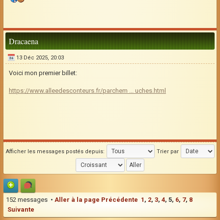
Dracaena
13 Déc 2025, 20:03
Voici mon premier billet:
https://www.alleedesconteurs.fr/parchem ... uches.html
Afficher les messages postés depuis:
Trier par
152 messages •
Aller à la page
Précédente
1
,
2
,
3
,
4
,
5
,
6
,
7
,
8
Suivante