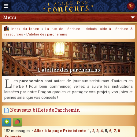
Menu
Index du forum
»
La rue de l'écriture - débats, aide à l'écriture &
ressources
»
L'atelier des parchemins
L'atelier des parchemins
L
es
parchemins
sont autant de journaux scripturaux d'auteurs en
herbe ! Pour bien commencer, veillez à suivre les instructions
laissées par notre Dragon-gardien et partagez vos projets, vos joies et
peines ainsi que vos conseils !
Nouveaux billets de Parchemin
152 messages •
Aller à la page
Précédente
1
,
2
,
3
,
4
,
5
,
6
,
7
,
8
Suivante