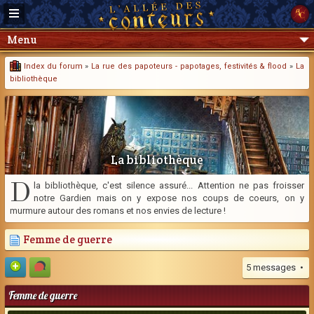
Menu
Index du forum
»
La rue des papoteurs - papotages, festivités & flood
»
La
bibliothèque
La bibliothèque
D
la bibliothèque, c'est silence assuré... Attention ne pas froisser
notre Gardien mais on y expose nos coups de coeurs, on y
murmure autour des romans et nos envies de lecture !
Femme de guerre
5 messages •
Femme de guerre