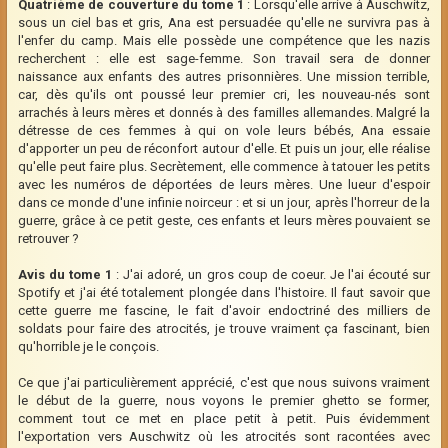
Quatrième de couverture du tome 1
: Lorsqu'elle arrive à Auschwitz,
sous un ciel bas et gris, Ana est persuadée qu'elle ne survivra pas à
l'enfer du camp. Mais elle possède une compétence que les nazis
recherchent : elle est sage-femme. Son travail sera de donner
naissance aux enfants des autres prisonnières. Une mission terrible,
car, dès qu'ils ont poussé leur premier cri, les nouveau-nés sont
arrachés à leurs mères et donnés à des familles allemandes. Malgré la
détresse de ces femmes à qui on vole leurs bébés, Ana essaie
d'apporter un peu de réconfort autour d'elle. Et puis un jour, elle réalise
qu'elle peut faire plus. Secrètement, elle commence à tatouer les petits
avec les numéros de déportées de leurs mères. Une lueur d'espoir
dans ce monde d'une infinie noirceur : et si un jour, après l'horreur de la
guerre, grâce à ce petit geste, ces enfants et leurs mères pouvaient se
retrouver ?
Avis du tome 1
: J'ai adoré, un gros coup de coeur. Je l'ai écouté sur
Spotify et j'ai été totalement plongée dans l'histoire. Il faut savoir que
cette guerre me fascine, le fait d'avoir endoctriné des milliers de
soldats pour faire des atrocités, je trouve vraiment ça fascinant, bien
qu'horrible je le conçois.
Ce que j'ai particulièrement apprécié, c'est que nous suivons vraiment
le début de la guerre, nous voyons le premier ghetto se former,
comment tout ce met en place petit à petit. Puis évidemment
l'exportation vers Auschwitz où les atrocités sont racontées avec