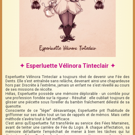
✦ Esperluette Vélinora Tinteclair ✦
Esperluette Vélinora Tinteclair a toujours rêvé de devenir une Fée des
Dents. Elle s’est entraînée sans relâche, devenant ainsi une chapardeuse
hors pair. Discrète à l’extrême, jamais un enfant ne s’est réveillé au cours
de ses missions de récolte.
Hélas, Esperluette possède une mémoire déplorable - un comble pour
une profession fondée sur la rigueur -. Résultat : elle oubliait toujours de
glisser une piécette sous l’oreiller du bambin fraîchement délesté de sa
quenotte.
Consciente de ce "léger" désavantage, Esperluette prit l’habitude de
griffonner sur ses ailes tout un tas de rappels et de mémos. Mais cette
méthode s’avéra tout à fait inefficace.
C’est ainsi qu’Esperluette fut transférée au service des Fées Marraines,
avant de tenter une carrière de Fée du Logis. À chaque affectation, sa
mémoire défaillante l’empêchait de mener à bien les tâches qui lui