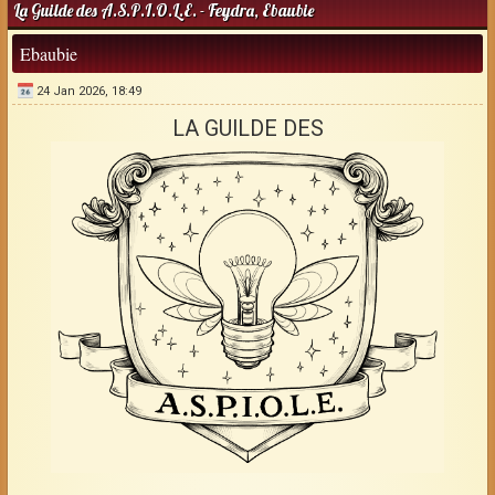
La Guilde des A.S.P.I.O.L.E. - Feydra, Ebaubie
Ebaubie
24 Jan 2026, 18:49
LA GUILDE DES