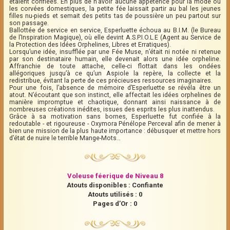
étaient confiées. En plus de n'avoir aucune appétence pour la mode ou
les corvées domestiques, la petite fée laissait partir au bal les jeunes
filles nu-pieds et semait des petits tas de poussière un peu partout sur
son passage.
Ballottée de service en service, Esperluette échoua au B.I.M. (le Bureau
de l’Inspiration Magique), où elle devint A.S.P.I.O.L.E (Agent au Service de
la Protection des Idées Orphelines, Libres et Erratiques).
Lorsqu’une idée, insufflée par une Fée Muse, n’était ni notée ni retenue
par son destinataire humain, elle devenait alors une idée orpheline.
Affranchie de toute attache, celle-ci flottait dans les ondées
allégoriques jusqu’à ce qu’un Aspiole la repère, la collecte et la
redistribue, évitant la perte de ces précieuses ressources imaginaires.
Pour une fois, l’absence de mémoire d’Esperluette se révéla être un
atout. N’écoutant que son instinct, elle affectait les idées orphelines de
manière impromptue et chaotique, donnant ainsi naissance à de
nombreuses créations inédites, issues des esprits les plus inattendus.
Grâce à sa motivation sans bornes, Esperluette fut confiée à la
redoutable - et rigoureuse - Oxymora Pénélope Perceval afin de mener à
bien une mission de la plus haute importance : débusquer et mettre hors
d’état de nuire le terrible Mange-Mots…
Voleuse féerique de Niveau 8
Atouts disponibles : Confiante
Atouts utilisés : 0
Pages d’Or : 0