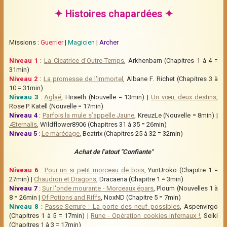
✦ Histoires chapardées ✦
Missions :
Guerrier
|
Magicien
|
Archer
Niveau 1
:
La Cicatrice d'Outre-Temps
, Arkhenbarn (Chapitres 1 à 4 =
31min)
Niveau 2
:
La promesse de l'Immortel
, Albane F. Richet (Chapitres 3 à
10 = 31min)
Niveau 3
:
Aglaé
, Hiraeth (Nouvelle = 13min) |
Un vœu, deux destins
,
Rose P. Katell (Nouvelle = 17min)
Niveau 4
:
Parfois la mule s’appelle Jaune
, KreuzLe (Nouvelle = 8min) |
Æternalis
, Wildflower8906 (Chapitres 31 à 35 = 26min)
Niveau 5
:
Le marécage
, Beatrix (Chapitres 25 à 32 = 32min)
Achat de l’atout "Confiante"
Niveau 6
:
Pour un si petit morceau de bois
, YunUroko (Chapitre 1 =
27min) |
Chaudron et Dragons
, Dracaena (Chapitre 1 = 3min)
Niveau 7
:
Sur l'onde mourante - Morceaux épars
, Ploum (Nouvelles 1 à
8 = 26min |
Of Potions and Riffs
, NoxND (Chapitre 5 = 7min)
Niveau 8
:
Passe-Serrure : La porte des neuf possibles
, Aspenvirgo
(Chapitres 1 à 5 = 17min) |
Rune - Opération cookies infernaux !
, Seiki
(Chapitres 1 à 3 = 17min)