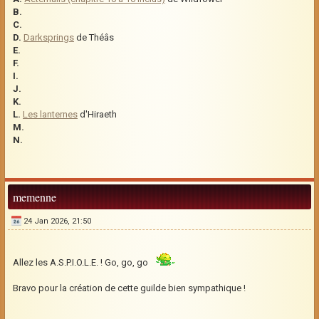
B.
C.
D.
Darksprings
de Théâs
E.
F.
I.
J.
K.
L.
Les lanternes
d'Hiraeth
M.
N.
memenne
24 Jan 2026, 21:50
Allez les A.S.P.I.O.L.E. ! Go, go, go
Bravo pour la création de cette guilde bien sympathique !