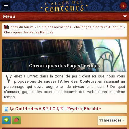
Menu
Index du forum
»
La rue des animations - challenges d'écriture & lecture
»
Chroniques des Pages Perdues
Chroniques des Pages Perdues
V
enez ! Entrez dans la zone de jeu : c'est ici que nous vous
proposerons de
sauver l'Allée des Conteurs
en incarnant un
personnage qui devra augmenter de niveau en... lisant ! De quoi
s'amuser, gagner des points et découvrir des webfictions en même
temps
La Guilde des A.S.P.I.O.L.E. - Feydra, Ebaubie
11 messages •