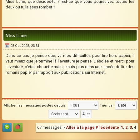
Miss Lune, que décides-tu ? Est-ce que vous poursuivez toutes les
deux ou tu laisses tomber ?
Miss Lune
05 Oct 2025, 23:31
Dans ce cas je pense que, vu mes difficultés pour lire hors papier, il
vaut mieux que je termine là l'aventure je pense. Désolée et merci pour
l'aventure, c'était chouette mais je suis plus dans une lancée de lire des
romans papier par rapport aux publications sur Internet.
Afficher les messages postés depuis:
Trier par
67 messages •
Aller à la page
Précédente
1
,
2
,
3
,
4