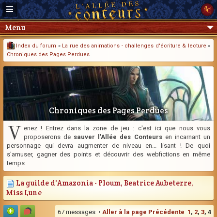
Menu
Index du forum
»
La rue des animations - challenges d'écriture & lecture
»
Chroniques des Pages Perdues
Chroniques des Pages Perdues
V
enez ! Entrez dans la zone de jeu : c'est ici que nous vous
proposerons de
sauver l'Allée des Conteurs
en incarnant un
personnage qui devra augmenter de niveau en... lisant ! De quoi
s'amuser, gagner des points et découvrir des webfictions en même
temps
La guilde d'Amazonia - Ploum, Beatrice Aubeterre,
Miss Lune
67 messages •
Aller à la page
Précédente
1
,
2
,
3
,
4