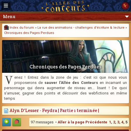
Menu
Index du forum
»
La rue des animations - challenges d'écriture & lecture
»
Chroniques des Pages Perdues
Chroniques des Pages Perdues
V
enez ! Entrez dans la zone de jeu : c'est ici que nous vous
proposerons de
sauver l'Allée des Conteurs
en incarnant un
personnage qui devra augmenter de niveau en... lisant ! De quoi
s'amuser, gagner des points et découvrir des webfictions en même
temps
Alyn D'Lesser - Feydra | Partie 1 terminée |
97 messages •
Aller à la page
Précédente
1
,
2
,
3
,
4
,
5