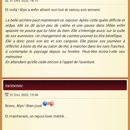
31 Déc 2025, 18:15
Et voilà ! Alyn a enfin atteint son but et vaincu son ennemi.
La belle archère peut maintenant se reposer. Après cette quête difficile et
ardue, elle se dit qu'un peu de calme et une pause dans l'Allée enfin
apaisée ne pourra que lui faire du bien. Elle s'interroge aussi sur la suite
de ses aventures. Un changement de carrière pourrait lui être bénéfique.
Elle a donc posé son arc et son carquois. Elle passe ses journées à
réfléchir, à boire du thé au salon de thé, à marcher dans les rues fraiches,
à contempler le paysage depuis sa fenêtre. Peut-être écrira-t-elle ses
mémoires.
En attendant qu'elle cède encore à l'appel de l'aventure.
memenne
31 Déc 2025, 19:58
Bravo, Alyn ! Bien joué
Et maintenant, un repos bien mérité...