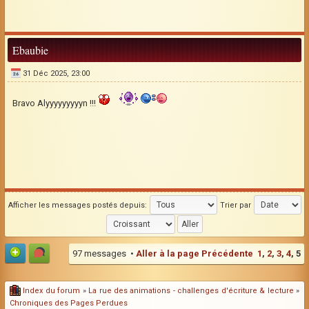
Ebaubie
31 Déc 2025, 23:00
Bravo Alyyyyyyyyyn !!!
Afficher les messages postés depuis:
Trier par
97 messages •
Aller à la page
Précédente
1
,
2
,
3
,
4
,
5
Index du forum
»
La rue des animations - challenges d'écriture & lecture
»
Chroniques des Pages Perdues