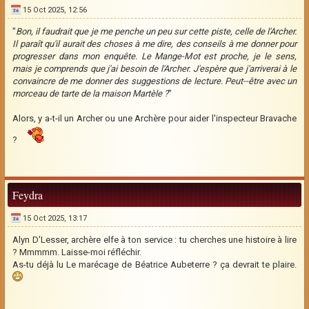
15 Oct 2025, 12:56
"
Bon, il faudrait que je me penche un peu sur cette piste, celle de l'Archer.
Il paraît qu'il aurait des choses à me dire, des conseils à me donner pour
progresser dans mon enquête. Le Mange-Mot est proche, je le sens,
mais je comprends que j'ai besoin de l'Archer. J'espère que j'arriverai à le
convaincre de me donner des suggestions de lecture. Peut--être avec un
morceau de tarte de la maison Martèle ?
"
Alors, y a-t-il un Archer ou une Archère pour aider l'inspecteur Bravache
?
Feydra
15 Oct 2025, 13:17
Alyn D'Lesser, archère elfe à ton service : tu cherches une histoire à lire
? Mmmmm. Laisse-moi réfléchir.
As-tu déjà lu Le marécage de Béatrice Aubeterre ? ça devrait te plaire.