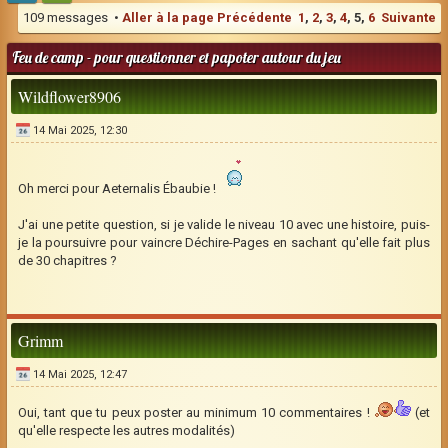
109 messages •
Aller à la page
Précédente
1
,
2
,
3
,
4
,
5
,
6
Suivante
Feu de camp - pour questionner et papoter autour du jeu
Wildflower8906
14 Mai 2025, 12:30
Oh merci pour Aeternalis Ébaubie !
J'ai une petite question, si je valide le niveau 10 avec une histoire, puis-
je la poursuivre pour vaincre Déchire-Pages en sachant qu'elle fait plus
de 30 chapitres ?
Grimm
14 Mai 2025, 12:47
Oui, tant que tu peux poster au minimum 10 commentaires !
(et
qu'elle respecte les autres modalités)