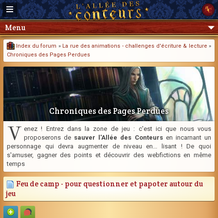
Menu
Index du forum
»
La rue des animations - challenges d'écriture & lecture
»
Chroniques des Pages Perdues
Chroniques des Pages Perdues
V
enez ! Entrez dans la zone de jeu : c'est ici que nous vous
proposerons de
sauver l'Allée des Conteurs
en incarnant un
personnage qui devra augmenter de niveau en... lisant ! De quoi
s'amuser, gagner des points et découvrir des webfictions en même
temps
Feu de camp - pour questionner et papoter autour du
jeu