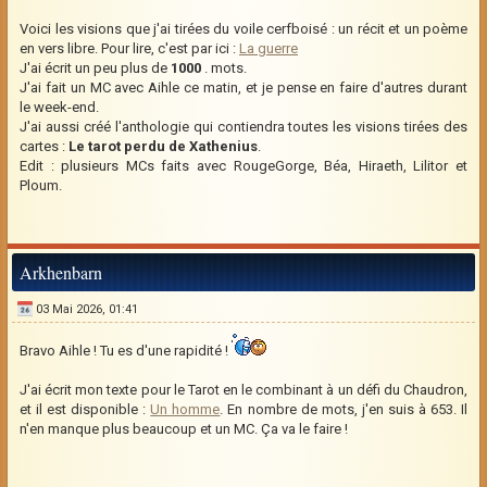
Voici les visions que j'ai tirées du voile cerfboisé : un récit et un poème
en vers libre. Pour lire, c'est par ici :
La guerre
J'ai écrit un peu plus de
1000
. mots.
J'ai fait un MC avec Aihle ce matin, et je pense en faire d'autres durant
le week-end.
J'ai aussi créé l'anthologie qui contiendra toutes les visions tirées des
cartes :
Le tarot perdu de Xathenius
.
Edit : plusieurs MCs faits avec RougeGorge, Béa, Hiraeth, Lilitor et
Ploum.
Arkhenbarn
03 Mai 2026, 01:41
Bravo Aihle ! Tu es d'une rapidité !
J'ai écrit mon texte pour le Tarot en le combinant à un défi du Chaudron,
et il est disponible :
Un homme
. En nombre de mots, j'en suis à 653. Il
n'en manque plus beaucoup et un MC. Ça va le faire !