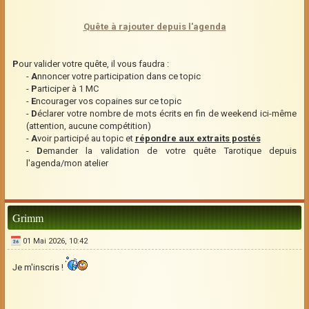
Quête à rajouter depuis l'agenda
P
our valider votre quête, il vous faudra :
-
A
nnoncer votre participation dans ce topic
-
P
articiper à 1 MC
-
E
ncourager vos copaines sur ce topic
-
D
éclarer votre nombre de mots écrits en fin de weekend ici-même
(attention, aucune compétition)
-
A
voir participé au topic et
répondre aux extraits postés
-
D
emander la validation de votre quête Tarotique depuis
l'agenda/mon atelier
Grimm
01 Mai 2026, 10:42
Je m'inscris !