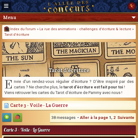
Menu
Index du forum
»
La rue des animations - challenges d'écriture & lecture
»
Tarot d'écriture
Tarot d'écriture
E
nvie d'un rendez-vous régulier d'écriture ? D'être inspiré par des
cartes ? Ne cherche plus, le
tarot d'écriture est fait pour toi
!
Viens retrouver les cartes du Tarot d'écriture de Pammy avec nous !
Carte 3 - Voile - La Guerre
38 messages •
Aller à la page
1
,
2
Suivante
Carte 3 - Voile - La Guerre