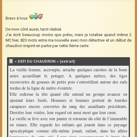
Bravo à tous
De mon côté aussi, tarot réalisé.
J'ai écrit beaucoup moins que prévu, mais je totalise quand même 2
MC hier, 823 mots entre ma nouvelle avec mon détective et un début de
chaudron inspiré en partie par cette 3ème carte.
« DEFI DU CHAUDRON » (extrait)
La vieille femme, accroupie, arrache quelques carottes de la boue
noire accueillant le potager. A quelques mètres, des tiges
recouvertes de gousses de petits pois s’entortillent autour des rails
tordus de la ligne de métro éventrée.
Elle redresse la tête quand elle entend un groupe avancer en
ajustant leurs fusils. Hommes et femmes portent de lourdes
carapaces encore couvertes du sang des assaillants précédents.
Derrière leur visière, leur regard est aussi mort que leur cœur.
La vieille se lève avec son panier et retourne du côté de l’immeuble
en ruines. Elle regarde les enfants qui jouent dans ce paysage
apocalyptique comme elle-même jouait, enfant, dans les allées
lumineuses de cette cité. Leurs rires accompagnent le bruit des