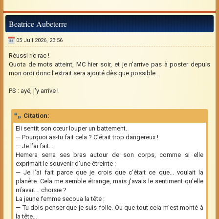
Beatrice Aubeterre
05 Juil 2026, 23:56
Réussi ric rac !
Quota de mots atteint, MC hier soir, et je n'arrive pas à poster depuis
mon ordi donc l'extrait sera ajouté dès que possible...
PS : ayé, j'y arrive !
Citation:
Eli sentit son cœur louper un battement.
— Pourquoi as-tu fait cela ? C’était trop dangereux !
— Je l’ai fait…
Hemera serra ses bras autour de son corps, comme si elle
exprimait le souvenir d’une étreinte :
— Je l’ai fait parce que je crois que c’était ce que... voulait la
planète. Cela me semble étrange, mais j’avais le sentiment qu’elle
m’avait… choisie ?
La jeune femme secoua la tête :
— Tu dois penser que je suis folle. Ou que tout cela m’est monté à
la tête…