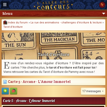
Menu
Index du forum
»
La rue des animations - challenges d'écriture & lecture
»
Tarot d'écriture
Tarot d'écriture
E
nvie d'un rendez-vous régulier d'écriture ? D'être inspiré par des
cartes ? Ne cherche plus, le
tarot d'écriture est fait pour toi
!
Viens retrouver les cartes du Tarot d'écriture de Pammy avec nous !
Carte 5 - Arcane - L'Amour Immortel
17 messages •
Carte 5 - Arcane - L'Amour Immortel