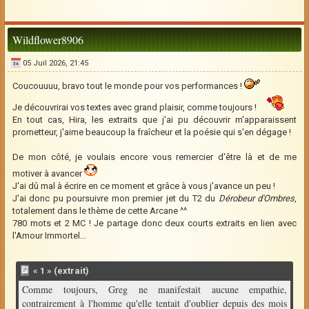
Wildflower8906
05 Juil 2026, 21:45
Coucouuuu, bravo tout le monde pour vos performances !
Je découvrirai vos textes avec grand plaisir, comme toujours !
En tout cas, Hira, les extraits que j'ai pu découvrir m'apparaissent
prometteur, j'aime beaucoup la fraîcheur et la poésie qui s'en dégage !
De mon côté, je voulais encore vous remercier d'être là et de me
motiver à avancer
J'ai dû mal à écrire en ce moment et grâce à vous j'avance un peu !
J'ai donc pu poursuivre mon premier jet du T2 du
Dérobeur d'Ombres
,
totalement dans le thème de cette Arcane ^^
780 mots et 2 MC ! Je partage donc deux courts extraits en lien avec
l'Amour Immortel...
« 1 » (extrait)
Comme toujours, Greg ne manifestait aucune empathie,
contrairement à l'homme qu'elle tentait d'oublier depuis des mois