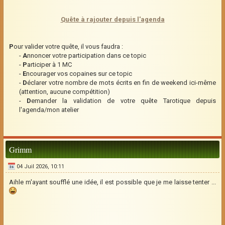
Quête à rajouter depuis l'agenda
P
our valider votre quête, il vous faudra :
-
A
nnoncer votre participation dans ce topic
-
P
articiper à 1 MC
-
E
ncourager vos copaines sur ce topic
-
D
éclarer votre nombre de mots écrits en fin de weekend ici-même
(attention, aucune compétition)
-
D
emander la validation de votre quête Tarotique depuis
l'agenda/mon atelier
Grimm
04 Juil 2026, 10:11
Aihle m'ayant soufflé une idée, il est possible que je me laisse tenter ...