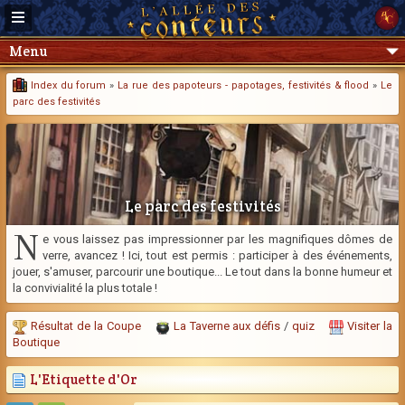
Menu
Index du forum
»
La rue des papoteurs - papotages, festivités & flood
»
Le
parc des festivités
Le parc des festivités
N
e vous laissez pas impressionner par les magnifiques dômes de
verre, avancez ! Ici, tout est permis : participer à des événements,
jouer, s'amuser, parcourir une boutique... Le tout dans la bonne humeur et
la convivialité la plus totale !
Résultat de la Coupe
La Taverne aux défis
/
quiz
Visiter la
Boutique
L'Etiquette d'Or