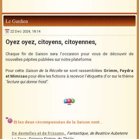
Le Gardien
22 Déc 2024, 18:14
Oyez oyez, citoyens, citoyennes,
Chaque fin de Saison sera l'occasion pour vous de découvrir de
nouvelles pépites publiées sur notre plateforme.
Pour cette
Saison de la Récolte
se sont rassemblées
Grimm, Feydra
et Mimisao
pour élire les fictions à recevoir l'étiquette d'or sur le thème
"lecture qui donne froid"
.
Et les deux récompensées de la Saison sont...
De dentelles et de frissons,
,
Fantastique, de Beatrice Aubeterre
La Tour
,
Science Fiction, de Théâs