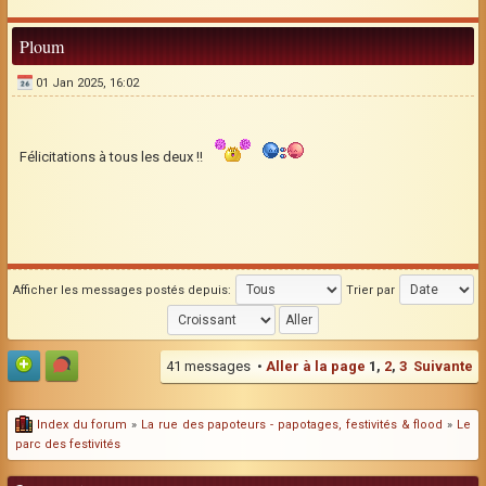
Ploum
01 Jan 2025, 16:02
Félicitations à tous les deux !!
Afficher les messages postés depuis:
Trier par
41 messages •
Aller à la page
1
,
2
,
3
Suivante
Index du forum
»
La rue des papoteurs - papotages, festivités & flood
»
Le
parc des festivités