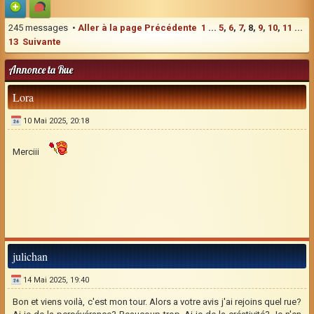
245 messages •
Aller à la page
Précédente
1
...
5
,
6
,
7
,
8
,
9
,
10
,
11
...
13
Suivante
Annonce ta Rue
Lora
10 Mai 2025, 20:18
Merciii
julichan
14 Mai 2025, 19:40
Bon et viens voilà, c'est mon tour. Alors a votre avis j'ai rejoins quel rue?