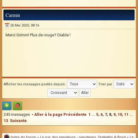
Carmin
26 Mai 2025, 08:16
Merci Grimm! Plus de rouge? Diable !
Afficher les messages postés depuis:
Trier par
245 messages •
Aller à la page
Précédente
1
...
5
,
6
,
7
,
8
,
9
,
10
,
11
...
13
Suivante
Index du forum
»
La rue des papoteurs - papotages, festivités & flood
»
Le