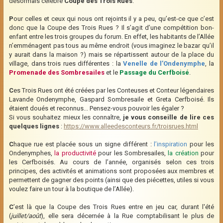
désormais célèbre
Coupe des Trois Rues
.
P
our celles et ceux qui nous ont rejoints il y a peu, qu’est-ce que c’est
donc que la Coupe des Trois Rues ? Il s’agit d’une compétition bon-
enfant entre les trois groupes du forum. En effet, les habitants de l’Allée
n’emménagent pas tous au même endroit (vous imaginez le bazar qu’il
y aurait dans la maison ?) mais se répartissent autour de la place du
village, dans trois rues différentes : la
Venelle de l’Ondenymphe
, la
Promenade des Sombresailes
et le
Passage du Cerfboisé
.
C
es Trois Rues ont été créées par les Conteuses et Conteur légendaires
Lavande Ondenymphe, Gaspard Sombresaile et Greta Cerfboisé. Ils
étaient doués et reconnus... Pensez-vous pouvoir les égaler ?
Si vous souhaitez mieux les connaître,
je vous conseille de lire ces
quelques lignes
:
https://www.alleedesconteurs.fr/troisrues.html
C
haque rue est placée sous un signe différent :
l’inspiration
pour les
Ondenymphes,
la productivité
pour les Sombresailes,
la création
pour
les Cerfboisés. Au cours de l’année, organisés selon ces trois
principes, des activités et animations sont proposées aux membres et
permettent de gagner des points (ainsi que des piécettes, utiles si vous
voulez faire un tour à la boutique de l’Allée).
C
’est là que la Coupe des Trois Rues entre en jeu car, durant l'été
(
juillet/août
), elle sera décernée à la Rue comptabilisant le plus de