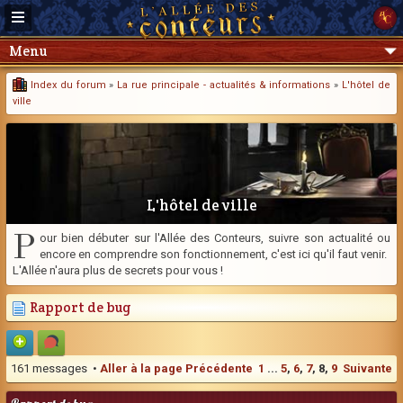
Menu
Index du forum
»
La rue principale - actualités & informations
»
L'hôtel de
ville
L'hôtel de ville
P
our bien débuter sur l'Allée des Conteurs, suivre son actualité ou
encore en comprendre son fonctionnement, c'est ici qu'il faut venir.
L'Allée n'aura plus de secrets pour vous !
Rapport de bug
161 messages •
Aller à la page
Précédente
1
...
5
,
6
,
7
,
8
,
9
Suivante