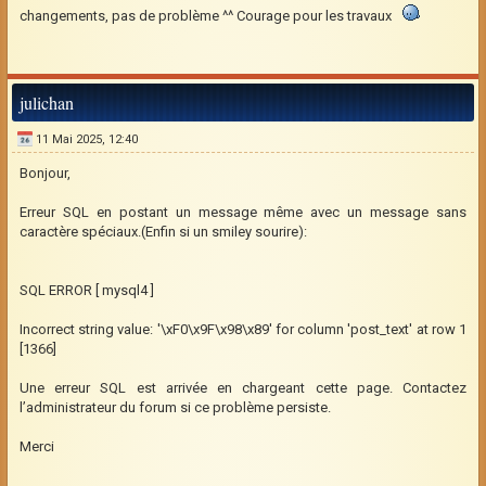
changements, pas de problème ^^ Courage pour les travaux
julichan
11 Mai 2025, 12:40
Bonjour,
Erreur SQL en postant un message même avec un message sans
caractère spéciaux.(Enfin si un smiley sourire):
SQL ERROR [ mysql4 ]
Incorrect string value: '\xF0\x9F\x98\x89' for column 'post_text' at row 1
[1366]
Une erreur SQL est arrivée en chargeant cette page. Contactez
l’administrateur du forum si ce problème persiste.
Merci