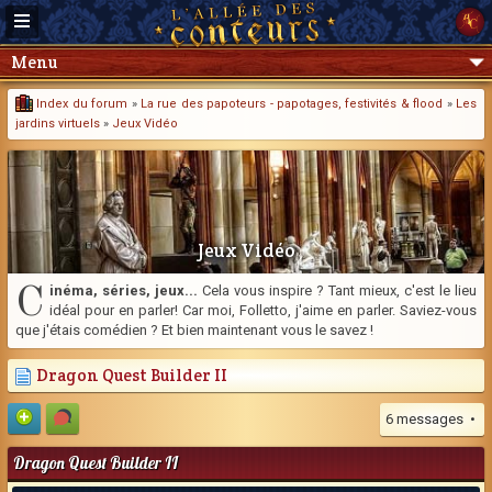
Menu
Index du forum
»
La rue des papoteurs - papotages, festivités & flood
»
Les
jardins virtuels
»
Jeux Vidéo
Jeux Vidéo
C
inéma, séries, jeux...
Cela vous inspire ? Tant mieux, c'est le lieu
idéal pour en parler! Car moi, Folletto, j'aime en parler. Saviez-vous
que j'étais comédien ? Et bien maintenant vous le savez !
Dragon Quest Builder II
6 messages •
Dragon Quest Builder II