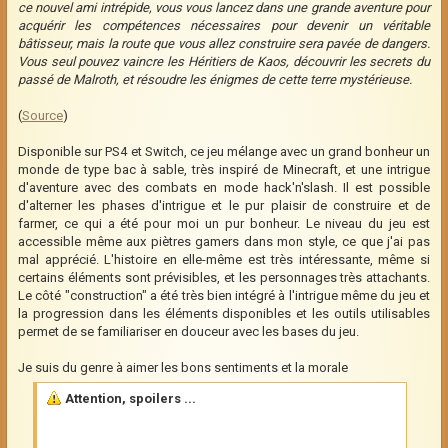
ce nouvel ami intrépide, vous vous lancez dans une grande aventure pour
acquérir les compétences nécessaires pour devenir un véritable
bâtisseur, mais la route que vous allez construire sera pavée de dangers.
Vous seul pouvez vaincre les Héritiers de Kaos, découvrir les secrets du
passé de Malroth, et résoudre les énigmes de cette terre mystérieuse.
(
Source
)
Disponible sur PS4 et Switch, ce jeu mélange avec un grand bonheur un
monde de type bac à sable, très inspiré de Minecraft, et une intrigue
d'aventure avec des combats en mode hack'n'slash. Il est possible
d'alterner les phases d'intrigue et le pur plaisir de construire et de
farmer, ce qui a été pour moi un pur bonheur. Le niveau du jeu est
accessible même aux piètres gamers dans mon style, ce que j'ai pas
mal apprécié. L'histoire en elle-même est très intéressante, même si
certains éléments sont prévisibles, et les personnages très attachants.
Le côté "construction" a été très bien intégré à l'intrigue même du jeu et
la progression dans les éléments disponibles et les outils utilisables
permet de se familiariser en douceur avec les bases du jeu.
Je suis du genre à aimer les bons sentiments et la morale
Attention, spoilers ...