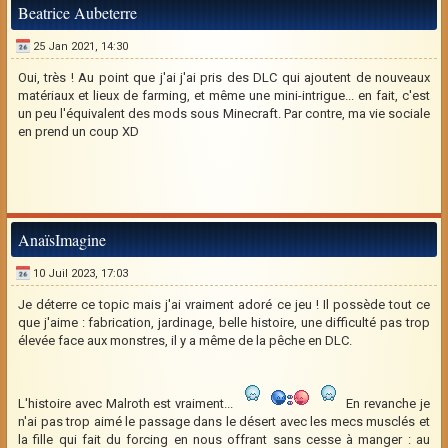
Beatrice Aubeterre
25 Jan 2021, 14:30
Oui, très ! Au point que j'ai j'ai pris des DLC qui ajoutent de nouveaux
matériaux et lieux de farming, et même une mini-intrigue... en fait, c'est
un peu l'équivalent des mods sous Minecraft. Par contre, ma vie sociale
en prend un coup XD
AnaïsImagine
10 Juil 2023, 17:03
Je déterre ce topic mais j'ai vraiment adoré ce jeu ! Il possède tout ce
que j'aime : fabrication, jardinage, belle histoire, une difficulté pas trop
élevée face aux monstres, il y a même de la pêche en DLC.
L'histoire avec Malroth est vraiment...
En revanche je
n'ai pas trop aimé le passage dans le désert avec les mecs musclés et
la fille qui fait du forcing en nous offrant sans cesse à manger : au