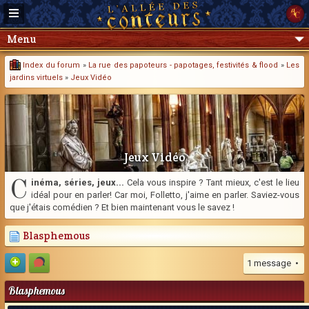
Menu
Index du forum
»
La rue des papoteurs - papotages, festivités & flood
»
Les
jardins virtuels
»
Jeux Vidéo
Jeux Vidéo
C
inéma, séries, jeux...
Cela vous inspire ? Tant mieux, c'est le lieu
idéal pour en parler! Car moi, Folletto, j'aime en parler. Saviez-vous
que j'étais comédien ? Et bien maintenant vous le savez !
Blasphemous
1 message •
Blasphemous