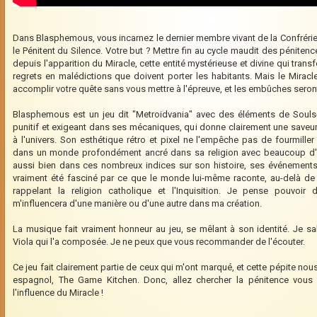
Dans Blasphemous, vous incarnez le dernier membre vivant de la Confrérie
le Pénitent du Silence. Votre but ? Mettre fin au cycle maudit des péniten
depuis l'apparition du Miracle, cette entité mystérieuse et divine qui trans
regrets en malédictions que doivent porter les habitants. Mais le Miracl
accomplir votre quête sans vous mettre à l'épreuve, et les embûches sero
Blasphemous est un jeu dit "Metroidvania" avec des éléments de Souls-l
punitif et exigeant dans ses mécaniques, qui donne clairement une saveur
à l'univers. Son esthétique rétro et pixel ne l'empêche pas de fourmille
dans un monde profondément ancré dans sa religion avec beaucoup d'é
aussi bien dans ces nombreux indices sur son histoire, ses événements
vraiment été fasciné par ce que le monde lui-même raconte, au-delà de l
rappelant la religion catholique et l'Inquisition. Je pense pouvoir d
m'influencera d'une manière ou d'une autre dans ma création.
La musique fait vraiment honneur au jeu, se mêlant à son identité. Je sal
Viola qui l'a composée. Je ne peux que vous recommander de l'écouter.
Ce jeu fait clairement partie de ceux qui m'ont marqué, et cette pépite nous
espagnol, The Game Kitchen. Donc, allez chercher la pénitence vous 
l'influence du Miracle !