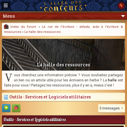
Menu
Index du forum
»
La rue de l'écriture - débats, aide à l'écriture &
ressources
»
La halle des ressources
La halle des ressources
V
ous cherchez une information précise ? Vous souhaitez partagez
un lien ou un article utile pour les écrivains en herbe ? La
halle
est
faite pour vous ! Partagez les ressources, plus il y en a, mieux c'est !
Outils - Services et Logiciels utilitaires
3 messages •
Outils - Services et Logiciels utilitaires