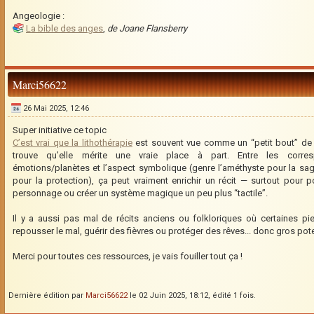
Angeologie :
La bible des anges
,
de Joane Flansberry
Marci56622
26 Mai 2025, 12:46
Super initiative ce topic
C’est vrai que la lithothérapie
est souvent vue comme un “petit bout” de l
trouve qu’elle mérite une vraie place à part. Entre les corres
émotions/planètes et l’aspect symbolique (genre l’améthyste pour la sa
pour la protection), ça peut vraiment enrichir un récit — surtout pour 
personnage ou créer un système magique un peu plus “tactile”.
Il y a aussi pas mal de récits anciens ou folkloriques où certaines pi
repousser le mal, guérir des fièvres ou protéger des rêves... donc gros poten
Merci pour toutes ces ressources, je vais fouiller tout ça !
Dernière édition par
Marci56622
le 02 Juin 2025, 18:12, édité 1 fois.