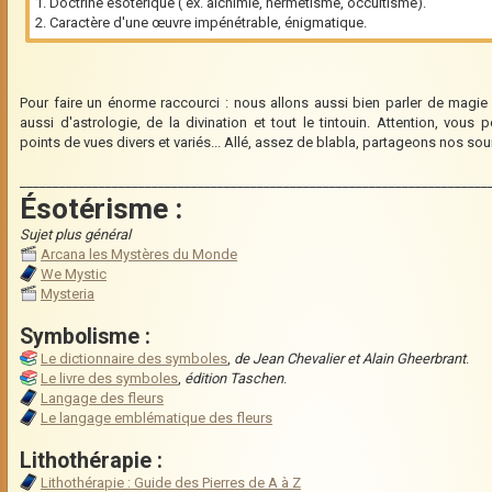
1. Doctrine ésotérique ( ex. alchimie, hermétisme, occultisme).
2. Caractère d'une œuvre impénétrable, énigmatique.
Pour faire un énorme raccourci : nous allons aussi bien parler de magie
aussi d'astrologie, de la divination et tout le tintouin. Attention, vous 
points de vues divers et variés... Allé, assez de blabla, partageons nos sou
_______________________________________________________________________
Ésotérisme :
Sujet plus général
Arcana les Mystères du Monde
We Mystic
Mysteria
Symbolisme :
Le dictionnaire des symboles
,
de Jean Chevalier et Alain Gheerbrant
.
Le livre des symboles
,
édition Taschen
.
Langage des fleurs
Le langage emblématique des fleurs
Lithothérapie :
Lithothérapie : Guide des Pierres de A à Z