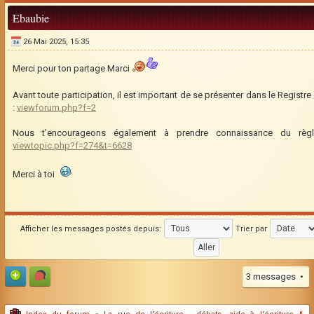
Ebaubie
26 Mai 2025, 15:35
Merci pour ton partage Marci
Avant toute participation, il est important de se présenter dans le Registr
:
viewforum.php?f=2
Nous t’encourageons également à prendre connaissance du règ
viewtopic.php?f=274&t=6628
Merci à toi
Afficher les messages postés depuis:
Trier par
3 messages •