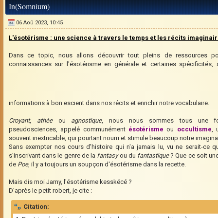
In(Somnium)
06 Aoû 2023, 10:45
L'ésotérisme : une science à travers le temps et les récits imaginai
Dans ce topic, nous allons découvrir tout pleins de ressources p
connaissances sur l'ésotérisme en générale et certaines spécificités, a
informations à bon escient dans nos récits et enrichir notre vocabulaire.
Croyant
,
athée
ou
agnostique
, nous nous sommes tous une foi
pseudosciences, appelé communément
ésotérisme
ou
occultisme
, 
souvent inextricable, qui pourtant nourri et stimule beaucoup notre imagina
Sans exempter nos cours d'histoire qui n'a jamais lu, vu ne serait-ce 
s'inscrivant dans le genre de la
fantasy
ou du
fantastique
? Que ce soit un
de
Poe
, il y a toujours un soupçon d'ésotérisme dans la recette.
Mais dis moi Jamy, l'ésotérisme kesskécé ?
D'après le petit robert, je cite :
Citation: