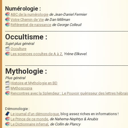
Numérologie :
ABC de la numérologie
de Jean-Daniel Fermier
Votre Chemin de Vie
de Dan Millman
Référentiel de naissance
de George Colleuil
_______________________________________________________________________
Occultisme :
Sujet plus général
Occulture
Les sciences occultes de A à Z
,
Yrène Ellkevel
.
_______________________________________________________________________
Mythologie :
Plus général
Histoire et Mythologie en BD
Mythoscopia
Rencontres avec la Splendeur : Le Pouvoir guérisseur des lettres hébra
Démonologie :
Le journal d'un démonologue
, blog assez riches en informations !
Le Prince de ce monde
,
de Nahema-Nephtys & Anubis
Le Dictionnaire infernal
,
de Collin de Plancy