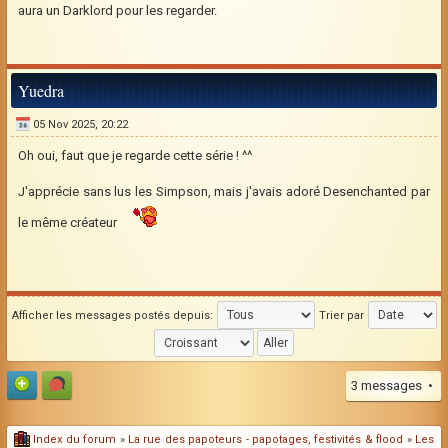
aura un Darklord pour les regarder.
Yuedra
05 Nov 2025, 20:22
Oh oui, faut que je regarde cette série ! ^^
J'apprécie sans lus les Simpson, mais j'avais adoré Desenchanted par
le même créateur
Afficher les messages postés depuis:
Trier par
3 messages •
Index du forum
»
La rue des papoteurs - papotages, festivités & flood
»
Les