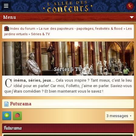
Menu
Index du forum
»
La rue des papoteurs - papotages, festivités & flood
»
Les
jardins virtuels
»
Séries & TV
Séries & TV
C
inéma, séries, jeux...
Cela vous inspire ? Tant mieux, c'est le lieu
idéal pour en parler! Car moi, Folletto, j'aime en parler. Saviez-vous
que j'étais comédien ? Et bien maintenant vous le savez !
Futurama
3 messages •
Futurama