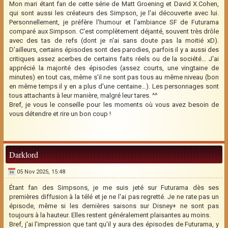
Mon mari étant fan de cette série de Matt Groening et David X.Cohen,
qui sont aussi les créateurs des Simpson, je l'ai découverte avec lui.
Personnellement, je préfère l'humour et l'ambiance SF de Futurama
comparé aux Simpson. C'est complètement déjanté, souvent très drôle
avec des tas de refs (dont je n'ai sans doute pas la moitié xD).
D'ailleurs, certains épisodes sont des parodies, parfois il y a aussi des
critiques assez acerbes de certains faits réels ou de la société… J'ai
apprécié la majorité des épisodes (assez courts, une vingtaine de
minutes) en tout cas, même s'il ne sont pas tous au même niveau (bon
en même temps il y en a plus d'une centaine…). Les personnages sont
tous attachants à leur manière, malgré leur tares. ^^
Bref, je vous le conseille pour les moments où vous avez besoin de
vous détendre et rire un bon coup !
Darklord
05 Nov 2025, 15:48
Étant fan des Simpsons, je me suis jeté sur Futurama dès ses
premières diffusion à la télé et je ne l'ai pas regretté. Je ne rate pas un
épisode, même si les dernières saisons sur Disney+ ne sont pas
toujours à la hauteur. Elles restent généralement plaisantes au moins.
Bref, j'ai l'impression que tant qu'il y aura des épisodes de Futurama, y