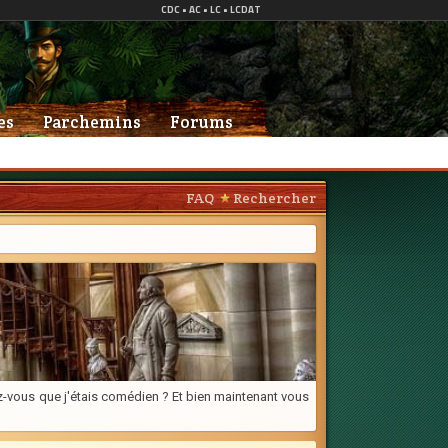
es
Parchemins
Forums
FAQ
Rechercher
viez-vous que j'étais comédien ? Et bien maintenant vous