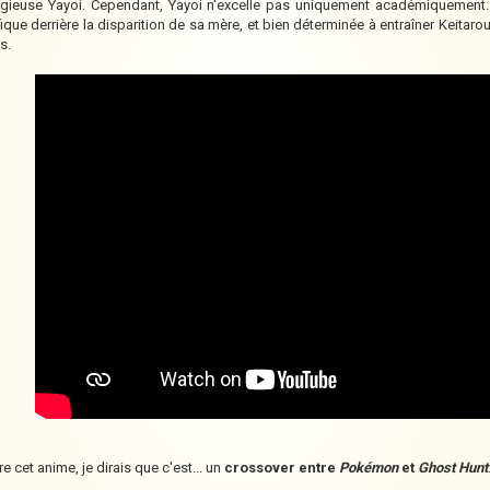
igieuse Yayoi. Cependant, Yayoi n'excelle pas uniquement académiquement. 
éfique derrière la disparition de sa mère, et bien déterminée à entraîner Keit
s.
re cet anime, je dirais que c'est... un
crossover entre
Pokémon
et
Ghost Hunt