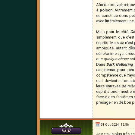
Afin de pouvoir retrouv
à poison
. Autrement d
se constitue donc peti
avec littéralement un
Mais pour le côté
Gh
simplement que c'est
esprits. Mais ce n'est
ambiguïté, autant dè
série/anime ayant réus
que
quelque chose
soi
Dans
Dark Gathering
,
cauchemar pour peu q
compétence que Yayoi v
qu'il devient automati
leurs entraves se rel
esprit a priori neutre
face à des fantômes c
présage rien de bon pou
31 Oct 2024, 12:56
Je ne suis plus très a