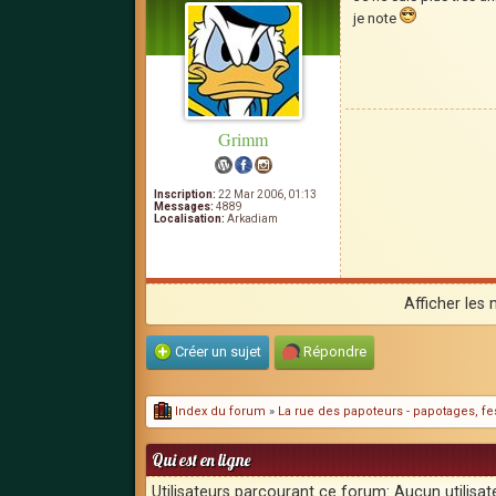
je note
Grimm
Inscription:
22 Mar 2006, 01:13
Messages:
4889
Localisation:
Arkadiam
Afficher les
Créer un sujet
Répondre
Index du forum
»
La rue des papoteurs - papotages, fes
Qui est en ligne
Utilisateurs parcourant ce forum: Aucun utilisate