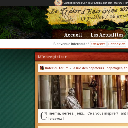
Accueil
Les Actualités
S'inscrire
Connexion
Bienvenue internaute !
M’enregistrer
Index du forum
»
La rue des papoteurs - papotages, fes
C
inéma, séries, jeux...
Cela vous inspire ? Tant m
le savez !