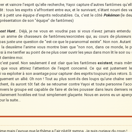
er et vaincre l'esprit qu'elle recherche, Yayoi capture d'autres fantômes qu'elle.
it : tous les esprits s'affrontent entre eux, et le survivant, s'étant nourri d
t à petit une équipe d'esprits redoutables. Ca, c'est le côté
Pokémon
(le deu
e présentation de son "équipe" de fantômes)
ost Hunt
... Déjà, je ne vous en voudrai pas si vous n'avez jamais entendu
 un anime de chasseurs de fantômes/exorcistes qui, au cours de plusieurs
 pas juste une question de "est-ce que le paranormal existe". Non non. Autant 
s la deuxième l'anime vous montre bien que "non non, dans ce monde, le 
si à me terrifier au point de ne plus oser ouvrir les yeux dans mon lit le soir
t derrière moi.
 c'est pareil. Non seulement il est clair que les fantômes
existent
, mais même
ue vous attiriez l'attention de l'esprit concerné. Ce qui est justement l
a exploiter à son avantage pour capturer des esprits toujours plus retors. Sa
quement un allié. Oh non ! Tout au plus sont-ils des loups qu'une chaîne ser
âchent, ils auront tôt fait de se retourner contre Yayoi et toute personne l'
 envers le groupe est capable de faire et de les pousser dans leurs derniers re
lairement hostiles est tout simplement glaçante. Nous en avons eu un aperçu l
r la suite...
nime mais j'avoue que le thème a l'air plutôt sympa. Je suis curieux du coup !