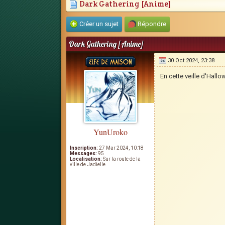
Dark Gathering [Anime]
Créer un sujet
Répondre
Dark Gathering [Anime]
30 Oct 2024, 23:38
En cette veille d'Hall
YunUroko
Inscription:
27 Mar 2024, 10:18
Messages:
95
Localisation:
Sur la route de la
ville de Jadielle