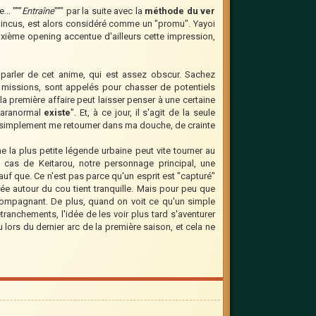
.. """
Entraîne
""" par la suite avec la
méthode du ver
es vaincus, est alors considéré comme un "promu". Yayoi
xième opening accentue d'ailleurs cette impression,
 parler de cet anime, qui est assez obscur. Sachez
 missions, sont appelés pour chasser de potentiels
la première affaire peut laisser penser à une certaine
paranormal
existe
". Et, à ce jour, il s'agit de la seule
 ou simplement me retourner dans ma douche, de crainte
 la plus petite légende urbaine peut vite tourner au
e cas de Keitarou, notre personnage principal, une
uf que. Ce n'est pas parce qu'un esprit est "capturé"
rée autour du cou tient tranquille. Mais pour peu que
accompagnant. De plus, quand on voit ce qu'un simple
tranchements, l'idée de les voir plus tard s'aventurer
ors du dernier arc de la première saison, et cela ne