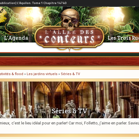
L'Agenda
Les Trois Ru
tivités & flood
»
Les jardins virtuels
»
Séries & TV
Séries & TV
ieux, c'est le lieu idéal pour en parler! Car moi, Folletto, j'aime en parler. Sa