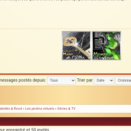
 messages postés depuis:
Trier par
tivités & flood
»
Les jardins virtuels
»
Séries & TV
ur enregistré et 50 invités