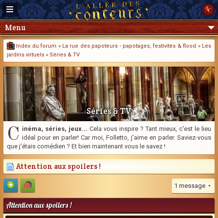
Menu
Index du forum
»
La rue des papoteurs - papotages, festivités & flood
»
Les
jardins virtuels
»
Séries & TV
Séries & TV
C
inéma, séries, jeux...
Cela vous inspire ? Tant mieux, c'est le lieu
idéal pour en parler! Car moi, Folletto, j'aime en parler. Saviez-vous
que j'étais comédien ? Et bien maintenant vous le savez !
Attention aux spoilers !
1 message •
Attention aux spoilers !