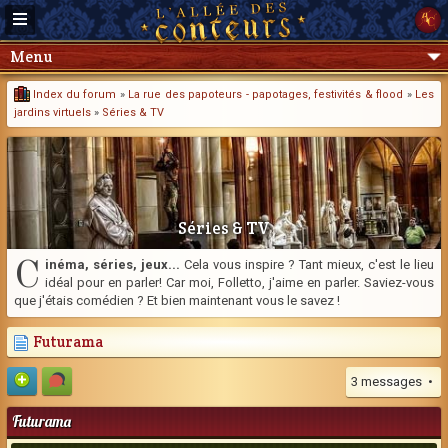
Menu
Index du forum
»
La rue des papoteurs - papotages, festivités & flood
»
Les
jardins virtuels
»
Séries & TV
Séries & TV
C
inéma, séries, jeux...
Cela vous inspire ? Tant mieux, c'est le lieu
idéal pour en parler! Car moi, Folletto, j'aime en parler. Saviez-vous
que j'étais comédien ? Et bien maintenant vous le savez !
Futurama
3 messages •
Futurama