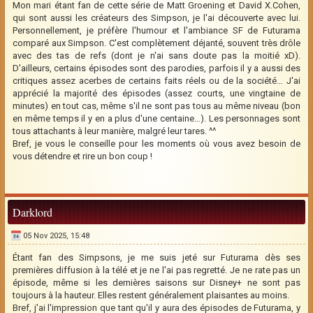
Mon mari étant fan de cette série de Matt Groening et David X.Cohen,
qui sont aussi les créateurs des Simpson, je l'ai découverte avec lui.
Personnellement, je préfère l'humour et l'ambiance SF de Futurama
comparé aux Simpson. C'est complètement déjanté, souvent très drôle
avec des tas de refs (dont je n'ai sans doute pas la moitié xD).
D'ailleurs, certains épisodes sont des parodies, parfois il y a aussi des
critiques assez acerbes de certains faits réels ou de la société… J'ai
apprécié la majorité des épisodes (assez courts, une vingtaine de
minutes) en tout cas, même s'il ne sont pas tous au même niveau (bon
en même temps il y en a plus d'une centaine…). Les personnages sont
tous attachants à leur manière, malgré leur tares. ^^
Bref, je vous le conseille pour les moments où vous avez besoin de
vous détendre et rire un bon coup !
Darklord
05 Nov 2025, 15:48
Étant fan des Simpsons, je me suis jeté sur Futurama dès ses
premières diffusion à la télé et je ne l'ai pas regretté. Je ne rate pas un
épisode, même si les dernières saisons sur Disney+ ne sont pas
toujours à la hauteur. Elles restent généralement plaisantes au moins.
Bref, j'ai l'impression que tant qu'il y aura des épisodes de Futurama, y