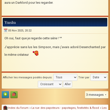
aura un Darklord pour les regarder.
Yuedra
05 Nov 2025, 20:22
Oh oui, faut que je regarde cette série ! ^^
J'apprécie sans lus les Simpson, mais j'avais adoré Desenchanted par
le même créateur
Afficher les messages postés depuis:
Trier par
3 messages •
Index du forum
»
La rue des papoteurs - papotages, festivités & flood
»
Les