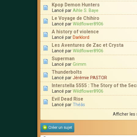
Kpop Demon Hunters
Lancé par
Aihle S. Baye
Le Voyage de Chihiro
Lancé par
Wildflower8906
A history of violence
Lancé par
Darklord
Les Aventures de Zac et Crysta
Lancé par
Wildflower8906
Superman
Lancé par
Grimm
Thunderbolts
Lancé par
Jérémie PASTOR
Interstella 5555 : The 5tory of the 5e
Lancé par
Wildflower8906
Evil Dead Rise
Lancé par
Théâs
Afficher les
Créer un sujet