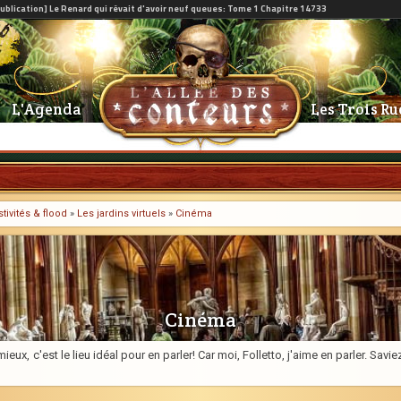
L'Agenda
Les Trois Ru
tivités & flood
»
Les jardins virtuels
»
Cinéma
Cinéma
ieux, c'est le lieu idéal pour en parler! Car moi, Folletto, j'aime en parler. Sa