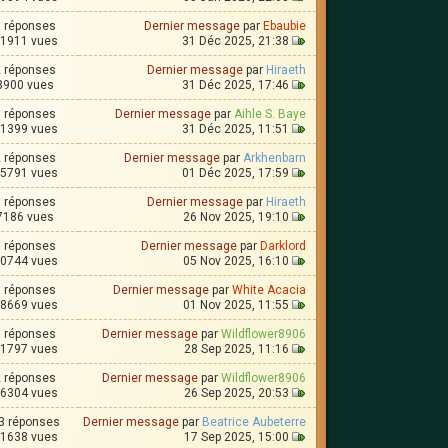
0 réponses
Dernier message
par
Ebaubie
1911 vues
31 Déc 2025, 21:38
2 réponses
Dernier message
par
Hiraeth
8900 vues
31 Déc 2025, 17:46
1 réponses
Dernier message
par
Aihle S. Baye
1399 vues
31 Déc 2025, 11:51
2 réponses
Dernier message
par
Arkhenbarn
5791 vues
01 Déc 2025, 17:59
1 réponses
Dernier message
par
Hiraeth
7186 vues
26 Nov 2025, 19:10
8 réponses
Dernier message
par
Darklord
0744 vues
05 Nov 2025, 16:10
3 réponses
Dernier message
par
White Acacia
8669 vues
01 Nov 2025, 11:55
0 réponses
Dernier message
par
Wildflower8906
1797 vues
28 Sep 2025, 11:16
2 réponses
Dernier message
par
Wildflower8906
6304 vues
26 Sep 2025, 20:53
3 réponses
Dernier message
par
Beatrice Aubeterre
1638 vues
17 Sep 2025, 15:00