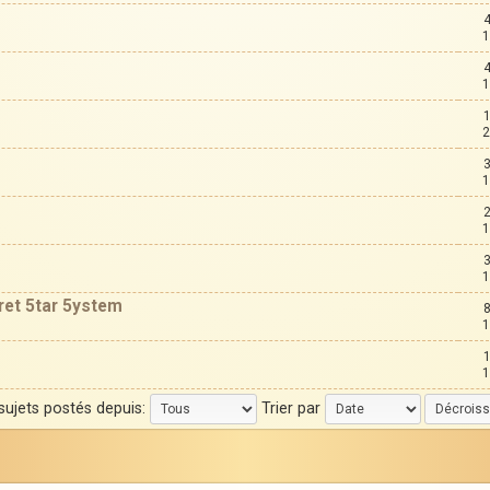
1
1
2
1
1
1
cret 5tar 5ystem
1
1
 sujets postés depuis:
Trier par