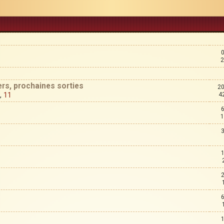
2
ers, prochaines sorties
20
,
11
4
1