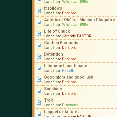
Lancé par
Wildflower8906
It follows
Lancé par
Darklord
Astérix et Obélix - Mission Cléopâtre
Lancé par
Wildflower8906
Life of Chuck
Lancé par
Jérémie PASTOR
Captain Fantastic
Lancé par
Darklord
Détention
Lancé par
Darklord
L'homme bicentenaire
Lancé par
Hiraeth
Good night and good luck
Lancé par
Darklord
Sunshine
Lancé par
Darklord
Troll
Lancé par
Dracaena
L'appel de la forêt
Lancé par
Jérémie PASTOR