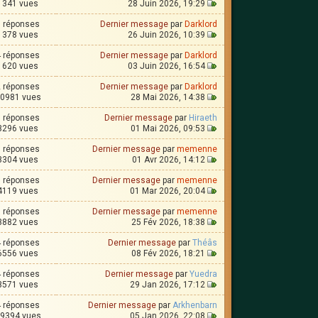
1341 vues
28 Juin 2026, 19:29
0 réponses
Dernier message
par
Darklord
1378 vues
26 Juin 2026, 10:39
4 réponses
Dernier message
par
Darklord
1620 vues
03 Juin 2026, 16:54
2 réponses
Dernier message
par
Darklord
0981 vues
28 Mai 2026, 14:38
1 réponses
Dernier message
par
Hiraeth
3296 vues
01 Mai 2026, 09:53
1 réponses
Dernier message
par
memenne
3304 vues
01 Avr 2026, 14:12
3 réponses
Dernier message
par
memenne
4119 vues
01 Mar 2026, 20:04
1 réponses
Dernier message
par
memenne
3882 vues
25 Fév 2026, 18:38
4 réponses
Dernier message
par
Théâs
6556 vues
08 Fév 2026, 18:21
4 réponses
Dernier message
par
Yuedra
3571 vues
29 Jan 2026, 17:12
4 réponses
Dernier message
par
Arkhenbarn
9394 vues
05 Jan 2026, 22:08