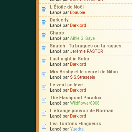
L’Étoile de Noël
Lancé par
Ebaubie
Dark city
Lancé par
Darklord
Chaos
Lancé par
Aihle S. Baye
Snatch : Tu braques ou tu raques
Lancé par
Jérémie PASTOR
Last night in Soho
Lancé par
Darklord
Mrs Brisby et le secret de Nihm
Lancé par
S.S.Straseele
Le vent se lève
Lancé par
Darklord
The Flashpoint Paradox
Lancé par
Wildflower8906
L'étrange pouvoir de Norman
Lancé par
Darklord
Les Tontons Flingueurs
Lancé par
Yuedra