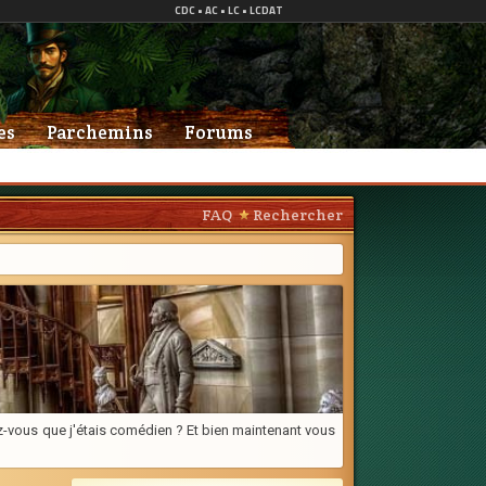
es
Parchemins
Forums
FAQ
Rechercher
viez-vous que j'étais comédien ? Et bien maintenant vous