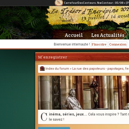
Accueil
Les Actualités
S'inscrire
Connexion
Bienvenue internaute !
M’enregistrer
Index du forum
»
La rue des papoteurs - papotages, fes
C
inéma, séries, jeux...
Cela vous inspire ? Tant m
le savez !