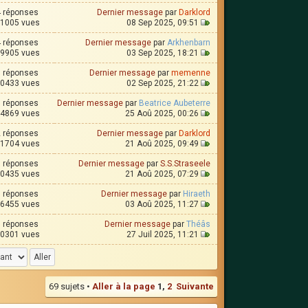
4 réponses
Dernier message
par
Darklord
1005 vues
08 Sep 2025, 09:51
4 réponses
Dernier message
par
Arkhenbarn
9905 vues
03 Sep 2025, 18:21
1 réponses
Dernier message
par
memenne
0433 vues
02 Sep 2025, 21:22
3 réponses
Dernier message
par
Beatrice Aubeterre
4869 vues
25 Aoû 2025, 00:26
2 réponses
Dernier message
par
Darklord
1704 vues
21 Aoû 2025, 09:49
3 réponses
Dernier message
par
S.S.Straseele
0435 vues
21 Aoû 2025, 07:29
8 réponses
Dernier message
par
Hiraeth
6455 vues
03 Aoû 2025, 11:27
1 réponses
Dernier message
par
Théâs
0301 vues
27 Juil 2025, 11:21
69 sujets •
Aller à la page
1
,
2
Suivante