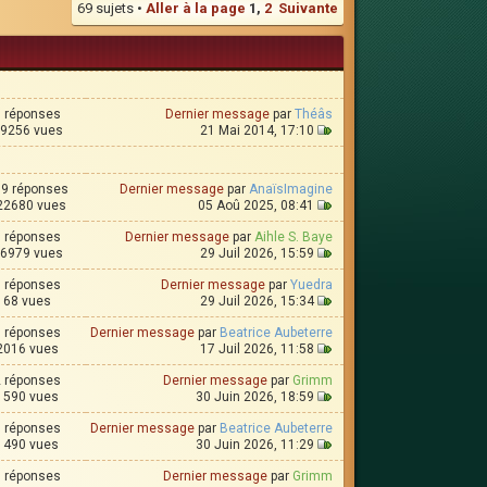
69 sujets •
Aller à la page
1
,
2
Suivante
0 réponses
Dernier message
par
Théâs
9256 vues
21 Mai 2014, 17:10
9 réponses
Dernier message
par
AnaïsImagine
22680 vues
05 Aoû 2025, 08:41
6 réponses
Dernier message
par
Aihle S. Baye
6979 vues
29 Juil 2026, 15:59
3 réponses
Dernier message
par
Yuedra
68 vues
29 Juil 2026, 15:34
1 réponses
Dernier message
par
Beatrice Aubeterre
2016 vues
17 Juil 2026, 11:58
2 réponses
Dernier message
par
Grimm
1590 vues
30 Juin 2026, 18:59
6 réponses
Dernier message
par
Beatrice Aubeterre
1490 vues
30 Juin 2026, 11:29
1 réponses
Dernier message
par
Grimm