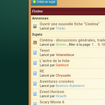
Créer un sujet
Cinéma
Annonces
Ouvrir une nouvelle fiche "Cinéma"
Lancé par
Théâs
Sujets
Cinéma - discussions générales, trail
Lancé par
Grimm
, Aller à la page:
1
...
9
,
10
Tenet
Lancé par
Velanebleue
L'antre de la folie
Lancé par
Darklord
RE
Lancé par
Chrysaslis
Aventures croisées
Lancé par
Beatrice Aubeterre
Event Horizon
Lancé par
Hiraeth
Scary Movie 6