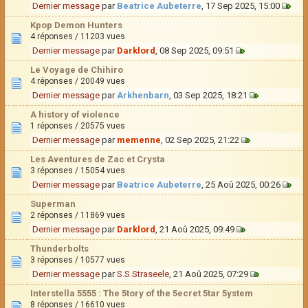
Dernier message
par
Beatrice Aubeterre
, 17 Sep 2025, 15:00
Kpop Demon Hunters
4 réponses / 11203 vues
Dernier message
par
Darklord
, 08 Sep 2025, 09:51
Le Voyage de Chihiro
4 réponses / 20049 vues
Dernier message
par
Arkhenbarn
, 03 Sep 2025, 18:21
A history of violence
1 réponses / 20575 vues
Dernier message
par
memenne
, 02 Sep 2025, 21:22
Les Aventures de Zac et Crysta
3 réponses / 15054 vues
Dernier message
par
Beatrice Aubeterre
, 25 Aoû 2025, 00:26
Superman
2 réponses / 11869 vues
Dernier message
par
Darklord
, 21 Aoû 2025, 09:49
Thunderbolts
3 réponses / 10577 vues
Dernier message
par
S.S.Straseele
, 21 Aoû 2025, 07:29
Interstella 5555 : The 5tory of the 5ecret 5tar 5ystem
8 réponses / 16610 vues