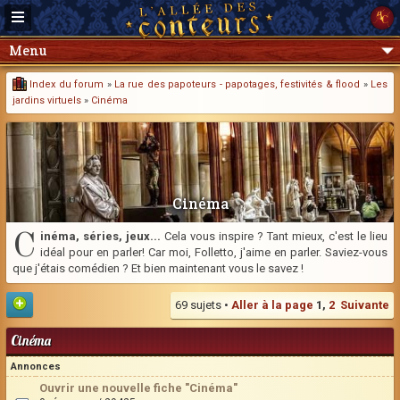
Menu
Index du forum
»
La rue des papoteurs - papotages, festivités & flood
»
Les
jardins virtuels
»
Cinéma
Cinéma
C
inéma, séries, jeux...
Cela vous inspire ? Tant mieux, c'est le lieu
idéal pour en parler! Car moi, Folletto, j'aime en parler. Saviez-vous
que j'étais comédien ? Et bien maintenant vous le savez !
69 sujets •
Aller à la page
1
,
2
Suivante
Cinéma
Annonces
Ouvrir une nouvelle fiche "Cinéma"