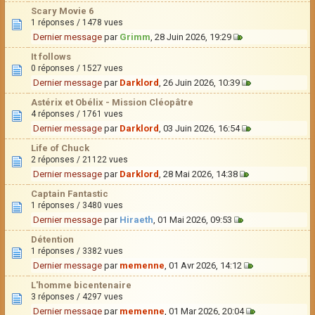
Scary Movie 6
1 réponses / 1478 vues
Dernier message
par
Grimm
, 28 Juin 2026, 19:29
It follows
0 réponses / 1527 vues
Dernier message
par
Darklord
, 26 Juin 2026, 10:39
Astérix et Obélix - Mission Cléopâtre
4 réponses / 1761 vues
Dernier message
par
Darklord
, 03 Juin 2026, 16:54
Life of Chuck
2 réponses / 21122 vues
Dernier message
par
Darklord
, 28 Mai 2026, 14:38
Captain Fantastic
1 réponses / 3480 vues
Dernier message
par
Hiraeth
, 01 Mai 2026, 09:53
Détention
1 réponses / 3382 vues
Dernier message
par
memenne
, 01 Avr 2026, 14:12
L'homme bicentenaire
3 réponses / 4297 vues
Dernier message
par
memenne
, 01 Mar 2026, 20:04