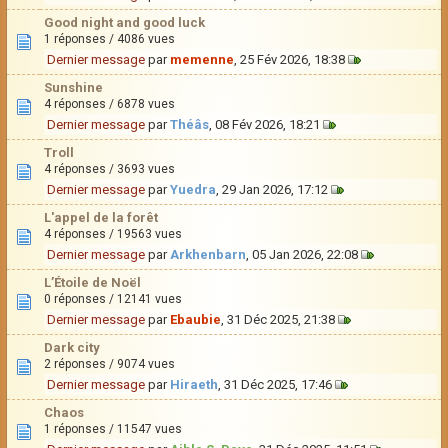
Good night and good luck
1 réponses / 4086 vues
Dernier message
par
memenne
, 25 Fév 2026, 18:38
Sunshine
4 réponses / 6878 vues
Dernier message
par
Théâs
, 08 Fév 2026, 18:21
Troll
4 réponses / 3693 vues
Dernier message
par
Yuedra
, 29 Jan 2026, 17:12
L'appel de la forêt
4 réponses / 19563 vues
Dernier message
par
Arkhenbarn
, 05 Jan 2026, 22:08
L’Étoile de Noël
0 réponses / 12141 vues
Dernier message
par
Ebaubie
, 31 Déc 2025, 21:38
Dark city
2 réponses / 9074 vues
Dernier message
par
Hiraeth
, 31 Déc 2025, 17:46
Chaos
1 réponses / 11547 vues