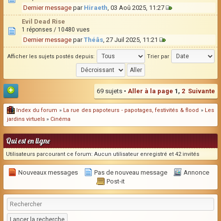
Dernier message
par
Hiraeth
, 03 Aoû 2025, 11:27
Evil Dead Rise
1 réponses / 10480 vues
Dernier message
par
Théâs
, 27 Juil 2025, 11:21
Afficher les sujets postés depuis:
Trier par
69 sujets •
Aller à la page
1
,
2
Suivante
Index du forum
»
La rue des papoteurs - papotages, festivités & flood
»
Les
jardins virtuels
»
Cinéma
Qui est en ligne
Utilisateurs parcourant ce forum: Aucun utilisateur enregistré et 42 invités
Nouveaux messages
Pas de nouveau message
Annonce
Post-it