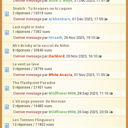
Dernier message
par
Aihle S. Baye
, 31 Déc 2025, 11:51
Snatch : Tu braques ou tu raques
2 réponses / 16018 vues
Dernier message
par
Arkhenbarn
, 01 Déc 2025, 17:59
Last night in Soho
1 réponses / 7382 vues
Dernier message
par
Hiraeth
, 26 Nov 2025, 19:10
Mrs Brisby et le secret de Nihm
8 réponses / 20840 vues
Dernier message
par
Darklord
, 05 Nov 2025, 16:10
Le vent se lève
3 réponses / 18796 vues
Dernier message
par
White Acacia
, 01 Nov 2025, 11:55
The Flashpoint Paradox
0 réponses / 21951 vues
Dernier message
par
Wildflower8906
, 28 Sep 2025, 11:16
L'étrange pouvoir de Norman
2 réponses / 16485 vues
Dernier message
par
Wildflower8906
, 26 Sep 2025, 20:53
Les Tontons Flingueurs
13 réponses / 11802 vues