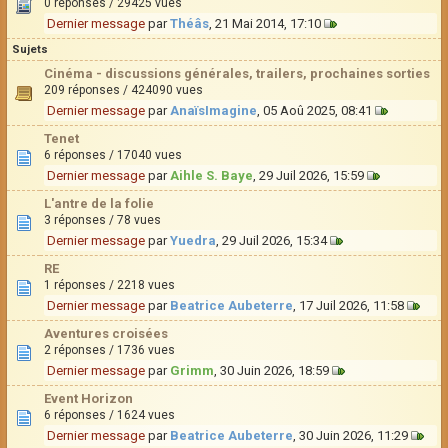
0 réponses / 29425 vues
Dernier message
par
Théâs
, 21 Mai 2014, 17:10
Sujets
Cinéma - discussions générales, trailers, prochaines sorties
209 réponses / 424090 vues
Dernier message
par
AnaïsImagine
, 05 Aoû 2025, 08:41
Tenet
6 réponses / 17040 vues
Dernier message
par
Aihle S. Baye
, 29 Juil 2026, 15:59
L'antre de la folie
3 réponses / 78 vues
Dernier message
par
Yuedra
, 29 Juil 2026, 15:34
RE
1 réponses / 2218 vues
Dernier message
par
Beatrice Aubeterre
, 17 Juil 2026, 11:58
Aventures croisées
2 réponses / 1736 vues
Dernier message
par
Grimm
, 30 Juin 2026, 18:59
Event Horizon
6 réponses / 1624 vues
Dernier message
par
Beatrice Aubeterre
, 30 Juin 2026, 11:29