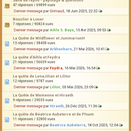
Salle de repos - papotage & questions
47 réponses / 69899 vues
Dernier message
par
Grimaud
, 18 Juin 2025, 22:32
Bouclier à Louer
7 réponses / 90824 vues
Dernier message
par
Aihle S. Baye
, 15 Avr 2025, 09:53
La Quête de Wildflower et JunimarionH
13 réponses / 38438 vues
Dernier message
par
Arkhenbarn
, 21 Mai 2026, 10:41
La quête d'Aihle et Feydra
21 réponses / 56659 vues
Dernier message
par
Feydra
, 16 Mai 2026, 16:54
La quête de LenaJilian et Lilitor
12 réponses / 9787 vues
Dernier message
par
Lilitor
, 03 Mai 2026, 23:09
La Quête de Memenne et Hiraeth
9 réponses / 29033 vues
Dernier message
par
Hiraeth
, 26 Déc 2025, 11:36
La quête de Béatrice Aubeterre et de Ploum
11 réponses / 32800 vues
Dernier message
par
Beatrice Aubeterre
, 18 Oct 2025, 12:04