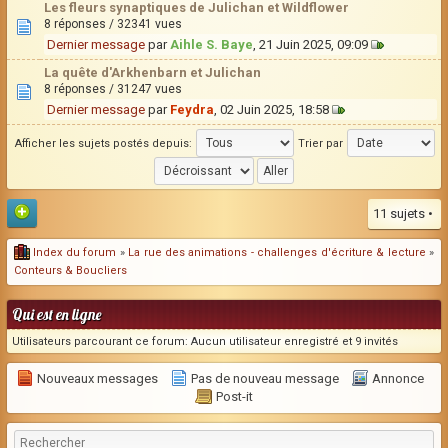
Les fleurs synaptiques de Julichan et Wildflower
8 réponses / 32341 vues
Dernier message
par
Aihle S. Baye
, 21 Juin 2025, 09:09
La quête d'Arkhenbarn et Julichan
8 réponses / 31247 vues
Dernier message
par
Feydra
, 02 Juin 2025, 18:58
Afficher les sujets postés depuis:
Trier par
11 sujets •
Index du forum
»
La rue des animations - challenges d'écriture & lecture
»
Conteurs & Boucliers
Qui est en ligne
Utilisateurs parcourant ce forum: Aucun utilisateur enregistré et 9 invités
Nouveaux messages
Pas de nouveau message
Annonce
Post-it