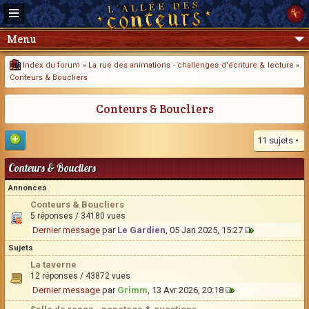
Menu
Index du forum
»
La rue des animations - challenges d'écriture & lecture
»
Conteurs & Boucliers
Conteurs & Boucliers
11 sujets •
Conteurs & Boucliers
Annonces
Conteurs & Boucliers
5 réponses / 34180 vues
Dernier message
par
Le Gardien
, 05 Jan 2025, 15:27
Sujets
La taverne
12 réponses / 43872 vues
Dernier message
par
Grimm
, 13 Avr 2026, 20:18