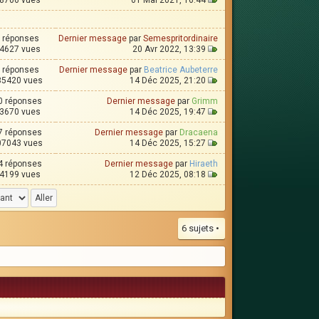
8706 vues
01 Mai 2021, 16:44
 réponses
Dernier message
par
Semespritordinaire
4627 vues
20 Avr 2022, 13:39
 réponses
Dernier message
par
Beatrice Aubeterre
35420 vues
14 Déc 2025, 21:20
0 réponses
Dernier message
par
Grimm
3670 vues
14 Déc 2025, 19:47
7 réponses
Dernier message
par
Dracaena
07043 vues
14 Déc 2025, 15:27
4 réponses
Dernier message
par
Hiraeth
4199 vues
12 Déc 2025, 08:18
6 sujets •