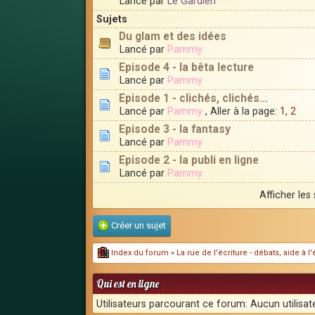
Lancé par
Le Gardien
Sujets
Du glam et des idées
Lancé par
Pammy
Episode 4 - la bêta lecture
Lancé par
Pammy
Episode 1 - clichés, clichés...
Lancé par
Pammy
, Aller à la page:
1
,
2
Episode 3 - la fantasy
Lancé par
Pammy
Episode 2 - la publi en ligne
Lancé par
Pammy
Afficher les
Créer un sujet
Index du forum
»
La rue de l'écriture - débats, aide à 
Qui est en ligne
Utilisateurs parcourant ce forum: Aucun utilisate