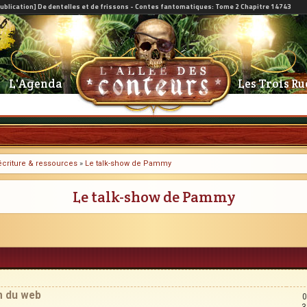
L'Agenda
Les Trois Ru
l'écriture & ressources
»
Le talk-show de Pammy
Le talk-show de Pammy
m du web
0