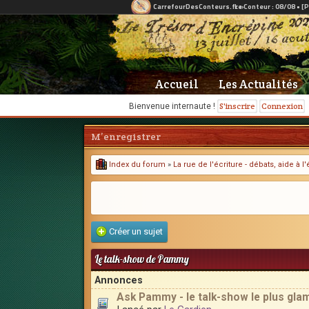
Accueil
Les Actualités
S'inscrire
Connexion
Bienvenue internaute !
M’enregistrer
Index du forum
»
La rue de l'écriture - débats, aide à 
Créer un sujet
Le talk-show de Pammy
Annonces
Ask Pammy - le talk-show le plus gla