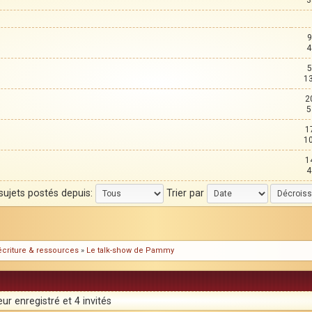
3
9
4
5
1
2
5
1
1
1
4
 sujets postés depuis:
Trier par
l'écriture & ressources
»
Le talk-show de Pammy
ur enregistré et 4 invités