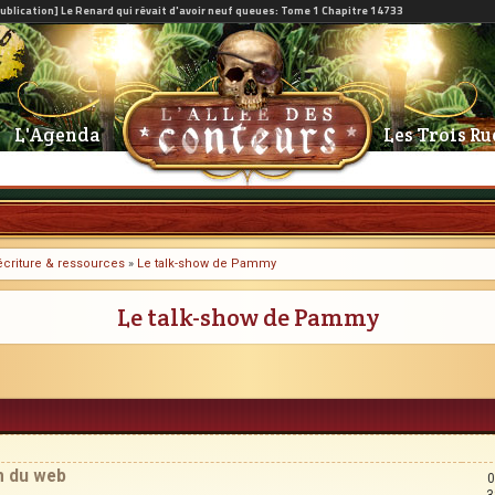
L'Agenda
Les Trois Ru
l'écriture & ressources
»
Le talk-show de Pammy
Le talk-show de Pammy
m du web
0