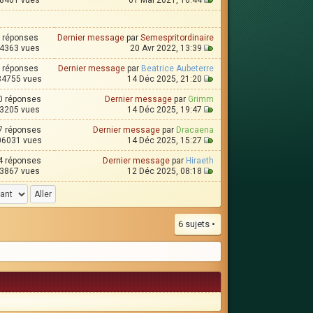
8461 vues
01 Mai 2021, 16:44
 réponses
Dernier message
par
Semespritordinaire
4363 vues
20 Avr 2022, 13:39
 réponses
Dernier message
par
Beatrice Aubeterre
34755 vues
14 Déc 2025, 21:20
0 réponses
Dernier message
par
Grimm
3205 vues
14 Déc 2025, 19:47
7 réponses
Dernier message
par
Dracaena
06031 vues
14 Déc 2025, 15:27
4 réponses
Dernier message
par
Hiraeth
3867 vues
12 Déc 2025, 08:18
6 sujets •