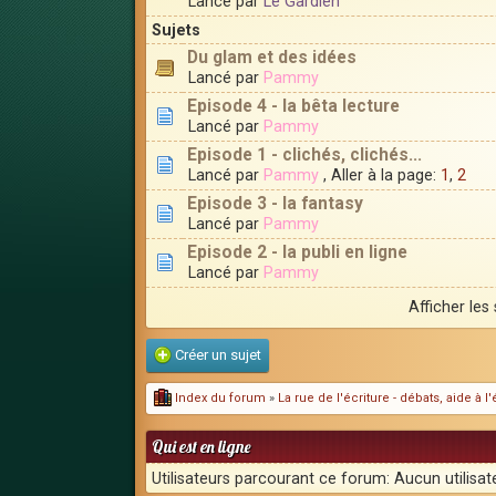
Lancé par
Le Gardien
Sujets
Du glam et des idées
Lancé par
Pammy
Episode 4 - la bêta lecture
Lancé par
Pammy
Episode 1 - clichés, clichés...
Lancé par
Pammy
, Aller à la page:
1
,
2
Episode 3 - la fantasy
Lancé par
Pammy
Episode 2 - la publi en ligne
Lancé par
Pammy
Afficher les
Créer un sujet
Index du forum
»
La rue de l'écriture - débats, aide à 
Qui est en ligne
Utilisateurs parcourant ce forum: Aucun utilisate