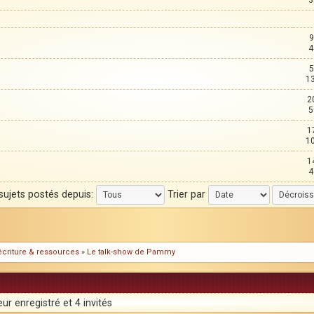
3
9
4
5
1
2
5
1
1
1
4
 sujets postés depuis:
Trier par
l'écriture & ressources
»
Le talk-show de Pammy
ur enregistré et 4 invités