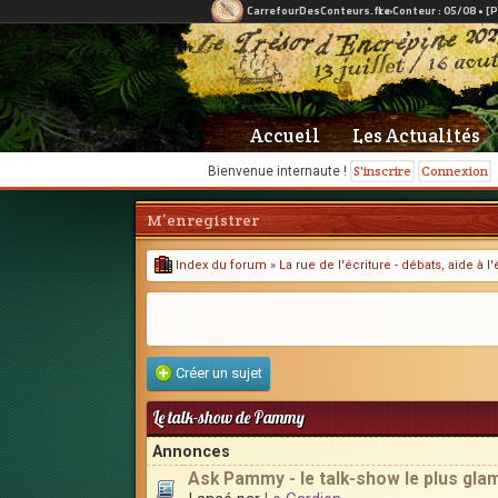
Accueil
Les Actualités
S'inscrire
Connexion
Bienvenue internaute !
M’enregistrer
Index du forum
»
La rue de l'écriture - débats, aide à 
Créer un sujet
Le talk-show de Pammy
Annonces
Ask Pammy - le talk-show le plus gla