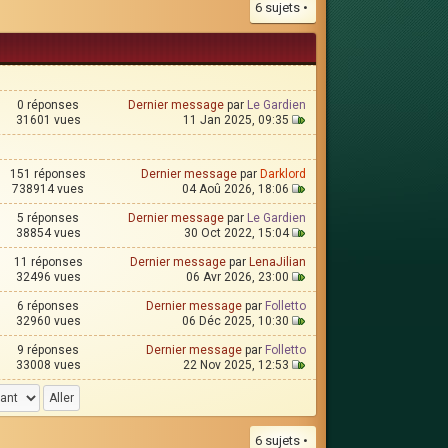
6 sujets •
0 réponses
Dernier message
par
Le Gardien
31601 vues
11 Jan 2025, 09:35
151 réponses
Dernier message
par
Darklord
738914 vues
04 Aoû 2026, 18:06
5 réponses
Dernier message
par
Le Gardien
38854 vues
30 Oct 2022, 15:04
11 réponses
Dernier message
par
LenaJilian
32496 vues
06 Avr 2026, 23:00
6 réponses
Dernier message
par
Folletto
32960 vues
06 Déc 2025, 10:30
9 réponses
Dernier message
par
Folletto
33008 vues
22 Nov 2025, 12:53
6 sujets •