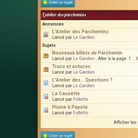
Créer un sujet
L'atelier des parchemins
Annonces
L'Atelier des Parchemins
Lancé par
Le Gardien
Sujets
Nouveaux billets de Parchemin
Lancé par
Le Gardien
, Aller à la page:
1
...
Trucs et astuces
Lancé par
Le Gardien
L'Atelier des... Questions ?
Lancé par
Le Gardien
La Causette
Lancé par
Folletto
Plume à Papote
Lancé par
Folletto
Afficher les
Créer un sujet