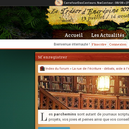
Accueil
Les Actualités
S'inscrire
Connexion
Bienvenue internaute !
M’enregistrer
Index du forum
»
La rue de l'écriture - débats, aide à 
L
es
parchemins
sont autant de journaux scriptu
projets, vos joies et peines ainsi que vos conseil