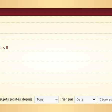
6
,
7
,
8
 sujets postés depuis:
Trier par