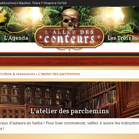
L'Agenda
Les Trois Ru
l'écriture & ressources
»
L'atelier des parchemins
L'atelier des parchemins
raux d'auteurs en herbe ! Pour bien commencer, veillez à suivre les instructi
s !