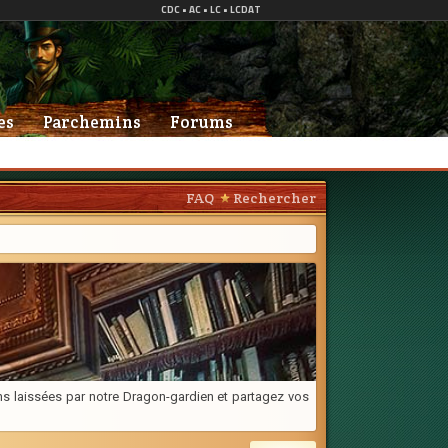
es
Parchemins
Forums
FAQ
Rechercher
ons laissées par notre Dragon-gardien et partagez vos